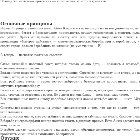
Потому что есть такая профессия — космических монстров кромсать.
РУКОВОДСТВО
Основные принципы
Игровой процесс изменился мало. Айзек Кларк все так же ходит по путеводному лучу, лет
невесомости, бегает в безвоздушном пространстве, решает головоломки, а монстры пыт
его убить. Время от времени по сюжету или если чудище подобралось близко в 
происходит «быстрое действие» — кинематографическая борьба, при которой игрок, 
спасти героя, должен барабанить по клавише (по умолчанию — Е).
А теперь — несколько полезных советов:
Самый главный и полезный совет, который только можно дать, —
цельтесь в желтое
!
отмечены желтым цветом.
Большинство некроморфов уязвимо к расчленению. Стреляйте не в голову и не в торс, а в к
Ящики, которые можно открыть или разбить, помечены белыми огоньками.
Если разбилось стекло и героя вот-вот выбросит в безвоздушное пространство, надо 
опустить гермопереборку.
Взлом систем осуществляется просто: поворачиваем стрелку и, когда цвет сменится на а
надо трижды за отведенное время. Не успели или ошиблись — получили удар током.
В вентиляционные шахты и тому подобные отверстия можно лезть без опаски — никто Айзека
нее.
Системы подзарядки стазиса на стенах сигнализируют о том, что где-то рядом — мех
использования.
Если монстров много, следует выбивать из них ценности каблуком как можно быстрее, пока 
В борьбе с некроморфами иногда полезно стоять в дверном проеме. Если Айзек сделает шаг
нему интерес.
В любом случае, самостоятельно открывать двери обычные некроморфы не умеют. Та
пробежать мимо, чтобы сэкономить боеприпасы.
Оружие