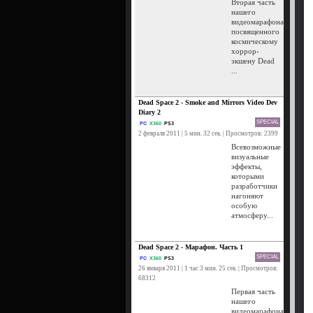
Вторая часть
нашего
видеомарафона,
посвященного
космическому
хоррор-
экшену Dead
...
Dead Space 2 - Smoke and Mirrors Video Dev
Diary 2
SPECIAL
PC
X360
PS3
2 февраля 2011 | 5 мин. 32 сек. | Просмотров: 2399
Всевозможные
визуальные
эффекты,
которыми
разработчики
нагоняют
особую
атмосферу...
Dead Space 2 - Марафон. Часть 1
SPECIAL
PC
X360
PS3
26 января 2011 | 1 час 3 мин. 25 сек. | Просмотров:
68312
Первая часть
нашего
видеомарафона,