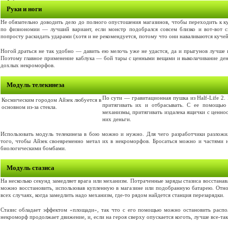
Руки и ноги
Не обязательно доводить дело до полного опустошения магазинов, чтобы переходить к 
по физиономии — лучший вариант, если монстр подобрался совсем близко и вот-вот 
попросту раскидать ударами (хотя и не рекомендуется, потому что они наваливаются кучей
Ногой драться не так удобно — давить ею мелочь уже не удастся, да и прыгунов лучше н
Поэтому главное применение каблука — бой тары с ценными вещами и выколачивание дене
дохлых некроморфов.
Модуль телекинеза
По сути — гравитационная пушка из Half-Life 2.
Космическим городом Айзек любуется в
притягивать их и отбрасывать. С ее помощью
основном из-за стекла.
механизмы, притягивать издалека ящички с ценно
них деньги.
Использовать модуль телекинеза в бою можно и нужно. Для чего разработчики разлож
того, чтобы Айзек своевременно метал их в некроморфов. Бросаться можно и частями
биологическими бомбами.
Модуль стазиса
На несколько секунд замедляет врага или механизм. Потраченные заряды стазиса восстанав
можно восстановить, использовав купленную в магазине или подобранную батарею. Отно
всех случаях, когда замедлить надо механизм, где-то рядом найдется станция перезарядки.
Стазис обладает эффектом «площади», так что с его помощью можно остановить распо
некроморф продолжает движение, и, если на героя сверху опускается коготь, лучше все-та