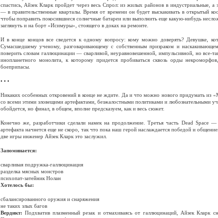
спастись, Айзек Кларк пройдет через весь Спрол: из жилых районов в индустриальные, а 
— в правительственные кварталы. Время от времени он будет выскакивать в открытый ко
чтобы поправить покосившиеся солнечные батареи или выполнить еще какую-нибудь несло
заглянуть и на борт «Исимуры», стоящего в доках на ремонте.
И в конце концов все сведется к одному вопросу: кому можно доверять? Девушке, ко
Сумасшедшему ученому, разговаривающему с собственным призраком и наскакивающем
поверить словам галлюцинации — сварливой, неуравновешенной, импульсивной, но все-та
инопланетного монолита, к которому придется пробиваться сквозь орды некроморфов
боеприпасы.
• • •
Никаких особенных откровений в конце не ждите. Да и что можно нового придумать из «
со всеми этими зловещими артефактами, безжалостными политиками и любознательными уч
обойдется, но финал, в общем, вполне предсказуем, как и весь сюжет.
Конечно же, разработчики сделали намек на продолжение. Третья часть Dead Space —
артефакта начнется еще не скоро, так что пока наш герой наслаждается победой и общение
две игры инженер Айзек Кларк это заслужил.
Запоминается:
сварливая подружка-галлюцинация
разделка мясных монстров
психопат-затейник Нолан
Хотелось бы:
сбалансированного оружия и снаряжения
не таких злых багов
Вердикт:
Подхватив плазменный резак и отмахиваясь от галлюцинаций, Айзек Кларк сн