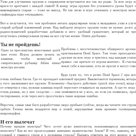
Узлы для улучшения оружия и снаряжения встречаются все так же редко. За всю игру и
враги-то крепчают с каждой главой! К концу игры оружие без усиленного урона будет 
выковыривать старые — тоже не выход. Не так легко в игре отжимать у монстров мелоч
скафандры надо откладывать.
Вот и получается, что чем пробовать метать циркулярные пилы и вкладывать узлы в улуч
старый добрый плазменный резак. Над выбором второго оружия тоже не нужно долго д
радиослушателей разработчики добавили в него удобный гранатомет, который не тре
получилась универсальная пушка на все случаи жизни. Опять дисбаланс.
Ты не пройдешь!
Проблема с несочетаемостью обширного арсенал
Одно из пресловутых консольных quick
оригинальном Dead Space. Там тоже приходилос
time event. Игрок должен лупить по
оружие на всю игру и трястись над каждым узло
клавише, чтобы затянутый в
правил: «не прячьте от игрока контент». К счас
смирительную рубашку Айзек пинал
лежат себе в магазине, есть не просят и могут сэк
монстра ногами.
Куда хуже то, что в релиз Dead Space 2 при все
очень злобных багов. Где-то пропадает ключевой предмет. Выключаются терминалы, которые
у того заклинивает все оружие. В моменты «быстрого действия» (quick time event), когда
от отвертки в глаз, нужная клавиша порой перестает отзываться на нажатия. А где-то игра
очень разные, но у них сходство — они появляются не у всех, но если уж появились, пр
тестирование, если через него просочились такие жирные ошибки.
Впрочем, самые злые баги разработчики скоро прибьют (сейчас, когда вы читаете эти строки
орбите Титана вновь воцарятся мир и покой, нарушаемые лишь криками галлюцин
некроморфов.
И его вылечат
Почему пришли монстры? Чего хочет культ юнитологов, поклоняющихся инопланет
монолиту? Как во все происходящее замешано правительство Земли? И что, наконец, не 
головой у главного героя и у половины города? Пытаясь ответить на этот вопрос и з