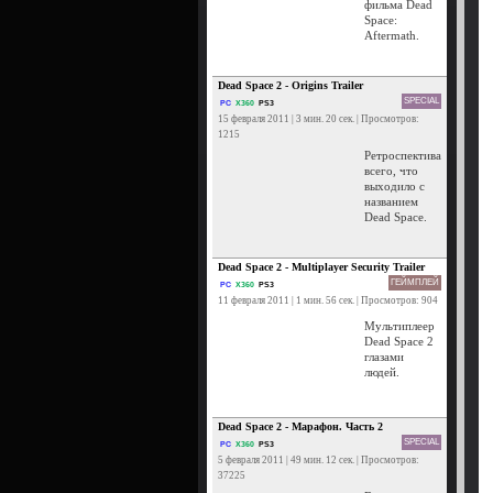
фильма Dead
Space:
Aftermath.
Dead Space 2 - Origins Trailer
SPECIAL
PC
X360
PS3
15 февраля 2011 | 3 мин. 20 сек. | Просмотров:
1215
Ретроспектива
всего, что
выходило с
названием
Dead Space.
Dead Space 2 - Multiplayer Security Trailer
ГЕЙМПЛЕЙ
PC
X360
PS3
11 февраля 2011 | 1 мин. 56 сек. | Просмотров: 904
Мультиплеер
Dead Space 2
глазами
людей.
Dead Space 2 - Марафон. Часть 2
SPECIAL
PC
X360
PS3
5 февраля 2011 | 49 мин. 12 сек. | Просмотров:
37225