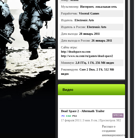
Мультиплеер:
Интернет, локальная сеть
Разработчик:
Visceral Games
Издатель:
Electronic Arts
Издатель в России:
Electronic Arts
Дата выхода:
28 январь 2011
Дата выхода в России:
26 январь 2011
Сайты игры:
http://deadspace.ea.com
http://www.ea.com/ru/games/dead-space2
Минимум:
2,8 ГГц, 1 Гб, 256 Мб видео
Рекомендуем:
Core 2 Duo, 2 Гб, 512 Мб
видео
Видео
Dead Space 2 - Aftermath Trailer
SPECIAL
PC
X360
PS3
17 февраля 2011 | 3 мин. 8 сек. | Просмотров: 982
Рассказ о
создании
анимационного