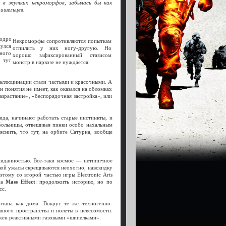
 в жутких некроморфов, забылась бы как
ришельцев.
одро
Некроморфы сопротивляются попыткам
нулся
отпилить у них ногу-другую. Но
нного
хорошо зафиксированный стазисом
о тут
монстр в наркозе не нуждается.
 галлюцинации стали частыми и красочными. А
н понятия не имеет, как оказался на обломках
азрастание», «беспорядочная застройка», или
вида, начинают работать старые инстинкты, и
больницы, отвешивая пинки особо нахальным
снить, что тут, на орбите Сатурна, вообще
жиданностью. Все-таки космос — нетипичное
тикой ужасы скрещиваются неохотно, навскидку
этому со второй частью игры Electronic Arts
на
Mass
Effect
: продолжить историю, но по
сс.
итана как дома. Вокруг те же техногенно-
ного пространства и полеты в невесомости.
бжен реактивными газовыми «шипелками».