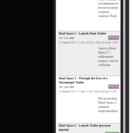
посвященного
космическому
хоррор-
экшену Dead
...
Dead Space 2 - Launch Party Trailer
SPECIAL
PC
X360
PS3
23 января 2011 | 1 мин. 56 сек. | Просмотров: 2695
Запуск Dead
Space 2 –
избранные
кадры с места
события.
Dead Space 2 - Through the Eyes of a
Necromorph Trailer
SPECIAL
PC
X360
PS3
21 января 2011 | 2 мин. 3 сек. | Просмотров: 5216
Мультиплеер
Dead Space 2
глазами
некроморфов.
Dead Space 2 - Launch Trailer (русская
версия)