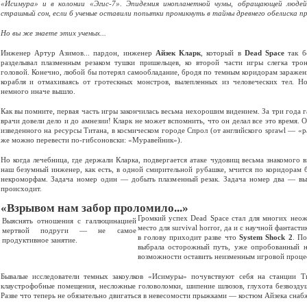
«Исимура» и в колонии «Эгис-7». Эпидемия инопланетной чумы, обращающей людей
страшный сон, если б ученые оставили попытки проникнуть в тайны древнего обелиска п
Но вы же знаете этих ученых...
Инженер Артур Азимов... пардон, инженер
Айзек Кларк
, который в
Dead
Space
так б
разделывал плазменным резаком тушки пришельцев, ко второй части игры слегка тро
головой. Конечно, любой бы потерял самообладание, бродя по темным коридорам зараже
корабля и отмахиваясь от гротескных монстров, вылепленных из человеческих тел. Н
немного иначе вышло.
Как вы помните, первая часть игры закончилась весьма нехорошим видением. За три года
врачи довели дело и до амнезии! Кларк не может вспомнить, что он делал все это время. О
изведенного на ресурсы Титана, в космическом городе Спрол (от английского sprawl — «р
же можно перевести по-гибсоновски: «Муравейник»).
Но когда лечебница, где держали Кларка, подвергается атаке чудовищ весьма знакомого 
наш безумный инженер, как есть, в одной смирительной рубашке, мчится по коридорам 
некроморфам. Задача номер один — добыть плазменный резак. Задача номер два — выя
происходит.
«Взрывом нам забор проломило...»
Громкий успех Dead Space стал для многих нео
Выяснять отношения с галлюцинацией
место для survival horror, да и с научной фантас
мертвой подруги — не самое
в голову приходит разве что
System
Shock 2
. По
продуктивное занятие.
выбрала осторожный путь, уже опробованный 
возможности оставить неизменным игровой проце
Бывалые исследователи темных закоулков «Исимуры» почувствуют себя на станции Т
клаустрофобные помещения, несложные головоломки, шипение шлюзов, глухота безвоздуш
Разве что теперь не обязательно двигаться в невесомости прыжками — костюм Айзека сна