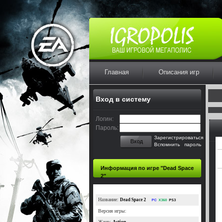
Главная
Описания игр
Вход в систему
Логин:
Пароль:
Зарегистрироваться
Вход
Вспомнить пароль
Информация по игре "Dead Space
2"
Название:
Dead Space 2
PC
X360
PS3
Версия игры:
Жанр:
Action