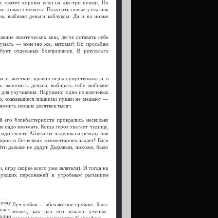
х хватит хорошо если на две-три пушки. Но
их только смешить. Покупать новые узлы или
ь, выбивая деньги каблуком. Да и на новые
шение экзотических мин, легче оставить себе
умать — конечно же, автомат! По просьбам
бует отдельных боеприпасов. В результате
а и жестких правил игры существовала и в
ь экономить деньги, выбирать себе любимое
м для улучшения. Нарушено одно из ключевых
тью, оказавшиеся лишними пушки не мешают —
ономить немало десятков тысяч.
й его блокбастерности прокрались несколько
 надо взломать. Когда героя хватает чудище,
 надо спасти Айзека от падения на рельсы или
 просто без всяких комментариев падает! Баги
ойти дальше не дадут. Дырявым, похоже, было
, игру скорее всего уже залатали). И тогда на
ирующих персонажей и утробным рычанием
ному
Луч любви — абсолютное оружие. Быть
так с
может, как раз его искали ученые,
аодно