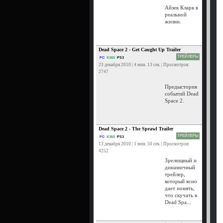
Айзек Кларк в
реальной
жизни.
Dead Space 2 - Get Caught Up Trailer
ТРЕЙЛЕРЫ
PC
X360
PS3
23 декабря 2010 | 4 мин. 13 сек. | Просмотров:
2747
Предыстория
событий Dead
Space 2.
Dead Space 2 - The Sprawl Trailer
ТРЕЙЛЕРЫ
PC
X360
PS3
13 декабря 2010 | 1 мин. 50 сек. | Просмотров:
4252
Зрелищный и
динамичный
трейлер,
который ясно
дает понять,
что скучать в
Dead Spa...