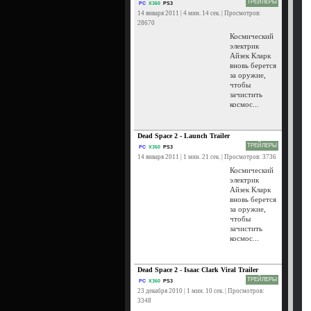
ТРЕЙЛЕРЫ
PC
X360
PS3
14 января 2011 | 4 мин. 14 сек. | Просмотров:
28670
Космический
электрик
Айзек Кларк
вновь берется
за оружие,
чтобы
зачистить
космос...
Dead Space 2 - Launch Trailer
ТРЕЙЛЕРЫ
PC
X360
PS3
14 января 2011 | 1 мин. 21 сек. | Просмотров: 3736
Космический
электрик
Айзек Кларк
вновь берется
за оружие,
чтобы
зачистить
космос...
Dead Space 2 - Isaac Clark Viral Trailer
ТРЕЙЛЕРЫ
PC
X360
PS3
23 декабря 2010 | 1 мин. 10 сек. | Просмотров:
3348