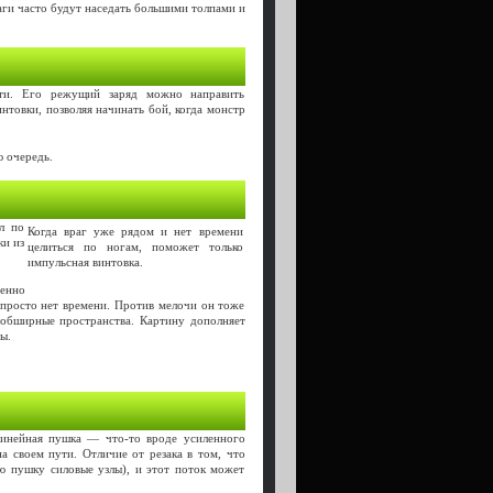
аги часто будут наседать большими толпами и
ости. Его режущий заряд можно направить
нтовки, позволяя начинать бой, когда монстр
ю очередь.
л по
Когда враг уже рядом и нет времени
ки из
целиться по ногам, поможет только
импульсная винтовка.
венно
 просто нет времени. Против мелочи он тоже
 обширные пространства. Картину дополняет
ы.
Линейная пушка — что-то вроде усиленного
а своем пути. Отличие от резака в том, что
ю пушку силовые узлы), и этот поток может