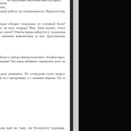
исследующие инопланетный артефакт.
затем
смос,
жную работу по специальности. Придется ему
торая обещает исцеление от головной боли?
у на всех подряд? Или, быть может, стоит
ки своей? Ответы вновь найдутся у подножья
, пинками выколачивая из них драгоценные
Малого набора фантастического блокбастера»
еными? Без пары забавных сюрпризов дело не
 дело решенное. Но очередная суета вокруг
м не с призраками, а с живыми людьми. Уж за
ова идет во тьму, где беснуются чудовища.