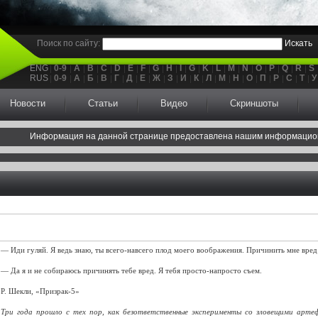
Поиск по сайту:
Искать
ENG
0-9
A
B
C
D
E
F
G
H
I
G
K
L
M
N
O
P
Q
R
S
RUS
0-9
А
Б
В
Г
Д
Е
Ж
З
И
К
Л
М
Н
О
П
Р
С
Т
У
Новости
Статьи
Видео
Скриншоты
Информация на данной странице предоставлена нашим информацио
— Иди гуляй. Я ведь знаю, ты всего-навсего плод моего воображения. Причинить мне вред
— Да я и не собираюсь причинять тебе вред. Я тебя просто-напросто съем.
Р. Шекли, «Призрак-5»
Три года прошло с тех пор, как безответственные эксперименты со зловещими арте