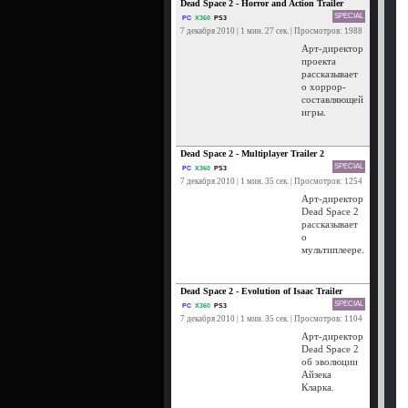
Dead Space 2 - Horror and Action Trailer
SPECIAL
PC
X360
PS3
7 декабря 2010 | 1 мин. 27 сек. | Просмотров: 1988
Арт-директор
проекта
рассказывает
о хоррор-
составляющей
игры.
Dead Space 2 - Multiplayer Trailer 2
SPECIAL
PC
X360
PS3
7 декабря 2010 | 1 мин. 35 сек. | Просмотров: 1254
Арт-директор
Dead Space 2
рассказывает
о
мультиплеере.
Dead Space 2 - Evolution of Isaac Trailer
SPECIAL
PC
X360
PS3
7 декабря 2010 | 1 мин. 35 сек. | Просмотров: 1104
Арт-директор
Dead Space 2
об эволюции
Айзека
Кларка.