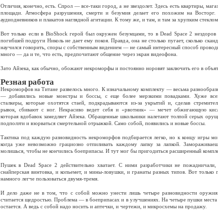
Отличия, конечно, есть. Спрол — все-таки город, а не звездолет. Здесь есть квартиры, маг
площади. Атмосфера разрушения, смерти и безумия делает его похожим на Восторг
аудиодневников и плакатов наглядной агитации. К тому же, и там, и там за хрупким стекло
Вот только если в BioShock герой был окружен безумцами, то в Dead Space 2 нездоров
погибшей подруги Николь не дает ему покоя. Правда, она не столько пугает, сколько скан
научился говорить, споры с собственным видением — не самый интересный способ проводи
много — да и те, что есть, предпочитают общение через экран видеофона.
Зато Айзека, как обычно, обожают некроморфы и постоянно норовят заключить его в объят
Резная работа
Некроморфов на Титане развелось много. К изначальному комплекту — весьма разнообра
— добавились новые монстры и боссы, с еще более мерзкими повадками. Хуже вс
сталкеры, которые охотятся стаей, подкрадываются из-за укрытий и, сделав стремите
рывок, сбивают с ног. Некрасиво ведет себя и «рвотник» — мечет обжигающую кисл
которая вдобавок замедляет Айзека. Обращенные школьники налетают толпой серых орущ
подползти и взорваться смертельной отрыжкой. Само собой, появились и новые боссы.
Тактика под каждую разновидность некроморфов подбирается легко, но к концу игры м
когда уже невозможно грациозно отпиливать каждому лапку за лапкой. Замораживаеш
молишься, чтобы не кончились боеприпасы. И тут мог бы пригодиться расширенный комплек
Пушек в Dead Space 2 действительно хватает. С ними разработчики не пожадничали,
снайперская винтовка, и копьемет, и мины-ловушки, и гранаты разных типов. Вот только
намного легче пользоваться двумя-тремя.
И дело даже не в том, что с собой можно унести лишь четыре разновидности оружия
считается щедростью. Проблема — в боеприпасах и в улучшениях. На четыре пушки места
остается. А ведь с собой надо носить и аптечки, и чертежи, и микросхемы на продажу.