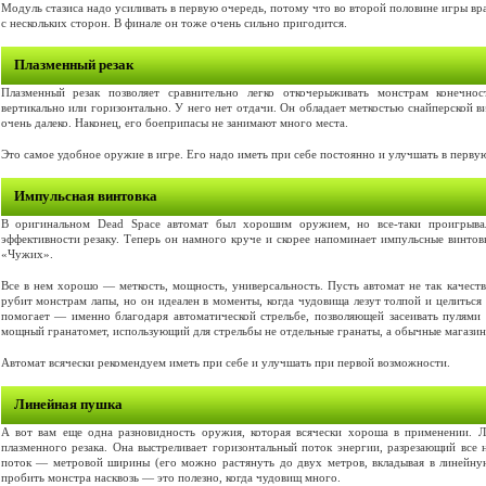
Модуль стазиса надо усиливать в первую очередь, потому что во второй половине игры вр
с нескольких сторон. В финале он тоже очень сильно пригодится.
Плазменный резак
Плазменный резак позволяет сравнительно легко откочерыживать монстрам конечн
вертикально или горизонтально. У него нет отдачи. Он обладает меткостью снайперской ви
очень далеко. Наконец, его боеприпасы не занимают много места.
Это самое удобное оружие в игре. Его надо иметь при себе постоянно и улучшать в перву
Импульсная винтовка
В оригинальном Dead Space автомат был хорошим оружием, но все-таки проигрыва
эффективности резаку. Теперь он намного круче и скорее напоминает импульсные винтов
«Чужих».
Все в нем хорошо — меткость, мощность, универсальность. Пусть автомат не так качест
рубит монстрам лапы, но он идеален в моменты, когда чудовища лезут толпой и целиться
помогает — именно благодаря автоматической стрельбе, позволяющей засеивать пулями
мощный гранатомет, использующий для стрельбы не отдельные гранаты, а обычные магазин
Автомат всячески рекомендуем иметь при себе и улучшать при первой возможности.
Линейная пушка
А вот вам еще одна разновидность оружия, которая всячески хороша в применении. 
плазменного резака. Она выстреливает горизонтальный поток энергии, разрезающий все н
поток — метровой ширины (его можно растянуть до двух метров, вкладывая в линейну
пробить монстра насквозь — это полезно, когда чудовищ много.