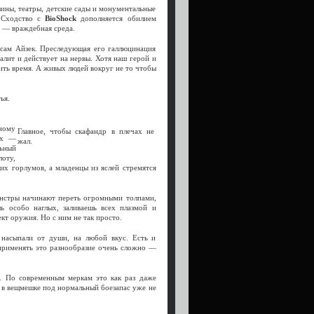
азины, театры, детские сады и монументальные
. Сходство с
BioShock
дополняется обилием
м — враждебная среда.
 сам Айзек. Преследующая его галлюцинация
далит и действует на нервы. Хотя наш герой и
ть время. А живых людей вокруг не то чтобы
ья.
зному
Главное, чтобы скафандр в плечах не
ех —
жал.
льный
оту,
их горлумов, а младенцы из яслей стремятся
онстры начинают переть огромными толпами,
ь особо наглых, заливаешь всех плазмой и
т оружия. Но с ним не так просто.
 насыпали от души, на любой вкус. Есть и
 применять это разнообразие очень сложно —
. По современным меркам это как раз даже
 в вещмешке под нормальный боезапас уже не