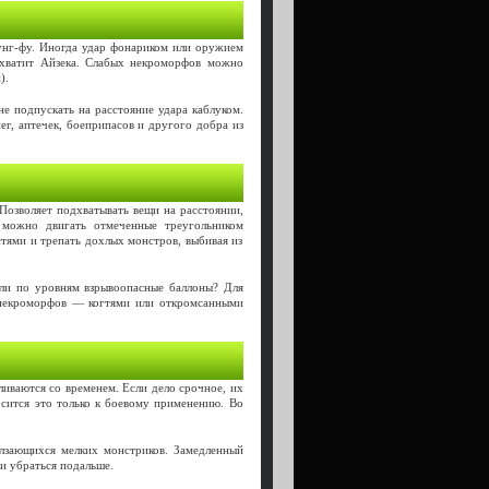
кунг-фу. Иногда удар фонариком или оружием
схватит Айзека. Слабых некроморфов можно
).
е подпускать на расстояние удара каблуком.
г, аптечек, боеприпасов и другого добра из
 Позволяет подхватывать вещи на расстоянии,
 можно двигать отмеченные треугольником
стями и трепать дохлых монстров, выбивая из
или по уровням взрывоопасные баллоны? Для
 некроморфов — когтями или откромсанными
ливаются со временем. Если дело срочное, их
сится это только к боевому применению. Во
лзающихся мелких монстриков. Замедленный
ки убраться подальше.