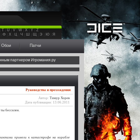
T
U
V
W
X
Y
Z
Ф
Х
Ц
Ч
Ш
Щ
Э
Ю
Я
Обои
Патчи
нным партнером Игромания.ру
Руководства и прохождения
Автор:
Тимур Хорев
Дата публикации: 13.06.2011
 ты бессилен.
фактами привели к катастрофе на корабле