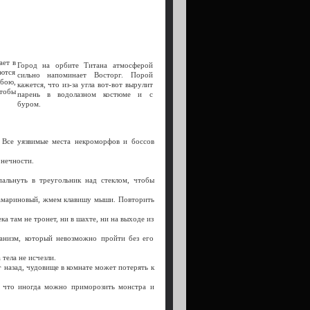
ает в
Город на орбите Титана атмосферой
аются
сильно напоминает Восторг. Порой
бою,
кажется, что из-за угла вот-вот вырулит
чтобы
парень в водолазном костюме и с
буром.
 Все уязвимые места некроморфов и боссов
онечности.
пальнуть в треугольник над стеклом, чтобы
квамариновый, жмем клавишу мыши. Повторить
 там не тронет, ни в шахте, ни на выходе из
анизм, который невозможно пройти без его
тела не исчезли.
 назад, чудовище в комнате может потерять к
к что иногда можно приморозить монстра и