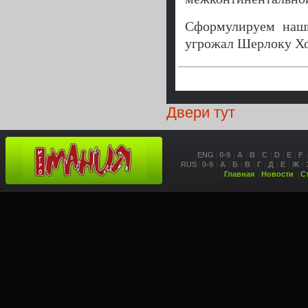
Сформулируем наши
угрожал Шерлоку Хол
Двери тут
ENG
0-9
A
B
C
D
E
F
RUS
0-9
А
Б
В
Г
Д
Е
Ж
Главная
Новости
С