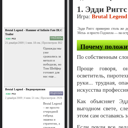
1. Эдди Риггс
Игра:
Brutal Legend
Эдди Риггс примерно столь же де
Brutal Legend - Hammer of Infinite Fate DLC
Меха- и просто Годзилла — на остр
Trailer
ТРЕЙЛЕРЫ
X360
PS3
21 декабря 2009 | 1 мин. 18 сек. | Просмотров: 862
Почему положи
Однажды мы
уже
По собственным сло
сражались за
металл и
победили, но
Проще говоря, о
Тим Шейфер
готовит для
осветитель, пиротех
нас еще...
руки... трудная, о
искусства профессия
Brutal Legend - Видеорецензия
РЕЦЕНЗИИ
X360
PS3
2 декабря 2009 | 4 мин. 51 сек. | Просмотров: 2926
Как объясняет Эд
Brutal Legend
выгодном свете, сл
– не просто
очередной
этом сам оставаясь 
гибрид
экшена и
стратегии, а
Если роуди все дел
стильная,