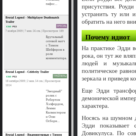
пафос...
присутствия. Роуди
устранить ту или 
Brutal Legend - Multiplayer Deathmatch
обратить на него вн
Trailer
SPECIAL
X360
PS3
7 ноября 2009 | 7 мин. 56 сек. | Просмотров: 189
Почему идиот
Брутальный
сетевой матч
с Тимом
На практике Эдди в
Шейфером в
роли
рока, он тут же вл
комментатора.
людей и музыкал
политическое равно
Brutal Legend - Celebrity Trailer
ТРЕЙЛЕРЫ
зеркала и приведя к
X360
PS3
18 октября 2009 | 2 мин. 54 сек. | Просмотров:
1014
Еще Эдди трансфор
"Звездный"
ролик с
демонической импер
Робертом
Хэлфордом,
характера.
Лемми
Килмистером
Носясь на шумном д
и Оззи
Осборн...
Эдди показывает 
Довикулуса. По со
Brutal Legend - Видеоинтервью с Тимом