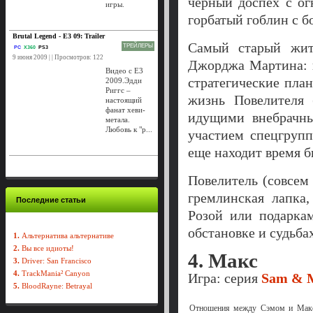
черный доспех с ог
игры.
горбатый гоблин с 
Brutal Legend - E3 09: Trailer
Самый старый жи
ТРЕЙЛЕРЫ
PC
X360
PS3
9 июня 2009 | | Просмотров: 122
Джорджа Мартина: 
Видео с E3
стратегические пла
2009.Эдди
Риггс –
жизнь Повелителя 
настоящий
фанат хеви-
идущими внебрачны
метала.
Любовь к "р...
участием спецгруп
еще находит время б
Повелитель (совсем
гремлинская лапка
Последние статьи
Розой или подаркам
обстановке и судьба
1.
Альтернатива альтернативе
2.
Вы все идиоты!
4. Макс
3.
Driver: San Francisco
4.
TrackMania² Canyon
Игра: серия
Sam & 
5.
BloodRayne: Betrayal
Отношения между Сэмом и Максо