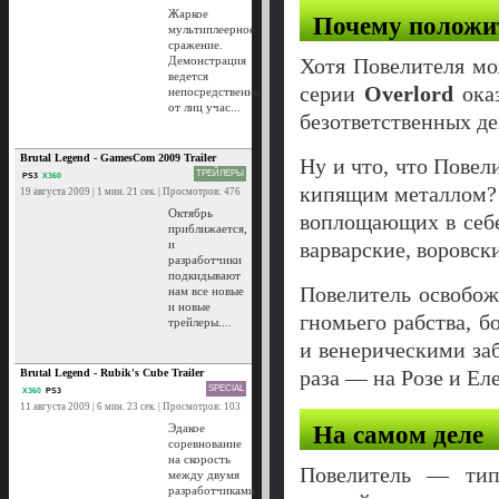
Жаркое
Почему положи
мультиплеерное
сражение.
Демонстрация
Хотя Повелителя мож
ведется
серии
Overlord
ока
непосредственно
от лиц учас...
безответственных де
Brutal Legend - GamesCom 2009 Trailer
Ну и что, что Повел
ТРЕЙЛЕРЫ
PS3
X360
кипящим металлом? 
19 августа 2009 | 1 мин. 21 сек. | Просмотров: 476
Октябрь
воплощающих в себе
приближается,
и
варварские, воровск
разработчики
подкидывают
Повелитель освобож
нам все новые
и новые
гномьего рабства, 
трейлеры....
и венерическими за
раза — на Розе и Еле
Brutal Legend - Rubik's Cube Trailer
SPECIAL
X360
PS3
11 августа 2009 | 6 мин. 23 сек. | Просмотров: 103
На самом деле
Эдакое
соревнование
на скорость
Повелитель — типи
между двумя
разработчиками