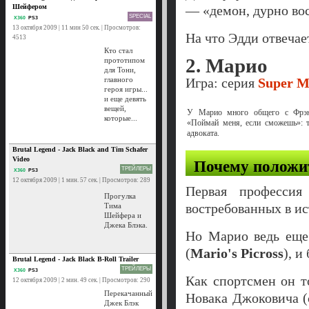
Шейфером
— «демон, дурно во
SPECIAL
X360
PS3
13 октября 2009 | 11 мин 50 сек. | Просмотров:
На что Эдди отвеч
4513
Кто стал
2. Марио
прототипом
для Тони,
главного
Игра: серия
Super M
героя игры...
и еще девять
вещей,
У Марио много общего с Фрэ
которые...
«Поймай меня, если сможешь»: т
адвоката.
Brutal Legend - Jack Black and Tim Schafer
Video
Почему положи
ТРЕЙЛЕРЫ
X360
PS3
12 октября 2009 | 1 мин. 57 сек. | Просмотров: 289
Первая професси
Прогулка
востребованных в ис
Тима
Шейфера и
Джека Блэка.
Но Марио ведь еще 
(
Mario's Picross
), и
Brutal Legend - Jack Black B-Roll Trailer
ТРЕЙЛЕРЫ
X360
PS3
Как спортсмен он т
12 октября 2009 | 2 мин. 49 сек. | Просмотров: 290
Перекачанный
Новака Джоковича 
Джек Блэк