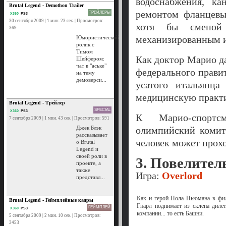
водоснабжения, ка
Brutal Legend - Demothon Trailer
ремонтом фланцевы
ТРЕЙЛЕРЫ
X360
PS3
30 сентября 2009 | 1 мин. 23 сек. | Просмотров:
хотя бы сменой
369
механизированным 
Юмористический
ролик с
Тимом
Как доктор Марио д
Шейфером:
чат в "аське"
федерального прав
на тему
демоверси...
усатого итальянц
медицинскую практик
Brutal Legend - Трейлер
SPECIAL
X360
PS3
К Марио-спортс
7 сентября 2009 | 1 мин. 43 сек. | Просмотров: 591
Джек Блэк
олимпийский комит
рассказывает
человек может прох
о Brutal
Legend и
своей роли в
3. Повелител
проекте, а
также
Игра:
Overlord
представл...
Как и герой Пола Ньюмана в фил
Brutal Legend - Геймплейные кадры
Гнарл поднимает из склепа дилет
ГЕЙМПЛЕЙ
X360
PS3
компании... то есть Башни.
5 сентября 2009 | 2 мин. 10 сек. | Просмотров:
3453