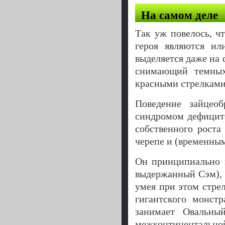
На самом деле
Так уж повелось, ч
героя являются ил
выделяется даже на 
снимающий темных
красными стрелками 
Поведение зайцео
синдромом дефицита
собственного роста
черепе и (временным
Он принципиально 
выдержанный Сэм), 
умея при этом стрел
гигантского монст
занимает Овальны
межконтинентальной