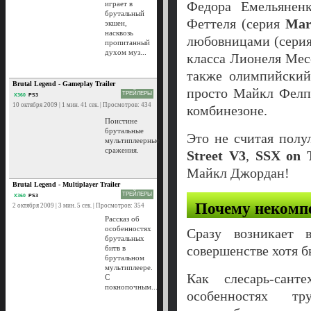
Федора Емельянен
играет в
брутальный
Феттеля (серия
Mar
экшен,
насквозь
любовницами (сери
пропитанный
духом муз...
класса Лионеля Мес
также олимпийский
Brutal Legend - Gameplay Trailer
просто Майкл Фелп
ТРЕЙЛЕРЫ
X360
PS3
10 октября 2009 | 1 мин. 41 сек. | Просмотров: 434
комбинезоне.
Поистине
брутальные
Это не считая полу
мультиплеерные
сражения.
Street V3
,
SSX on 
Майкл Джордан!
Brutal Legend - Multiplayer Trailer
ТРЕЙЛЕРЫ
X360
PS3
Почему некомп
2 октября 2009 | 3 мин. 5 сек. | Просмотров: 354
Рассказ об
особенностях
Сразу возникает 
брутальных
совершенстве хотя
битв в
брутальном
мультиплеере.
Как слесарь-сант
С
покнопочным...
особенностях тр