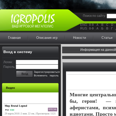
Поиск по сайту:
ENG
0-9
A
B
C
D
RUS
0-9
А
Б
В
Г
Главная
Описания игр
Новости
Статьи
Информация на данной
Вход в систему
Логин:
Пароль:
Зарегистрироваться
Вход
Вспомнить пароль
Видео
Многие центральн
бы, герои! — н
Мир Brutal Legend
аферистами, псих
SPECIAL
PS3
X360
идиотами. Просто м
29 марта 2010 | 5 мин. 22 сек. | Просмотров: 1121