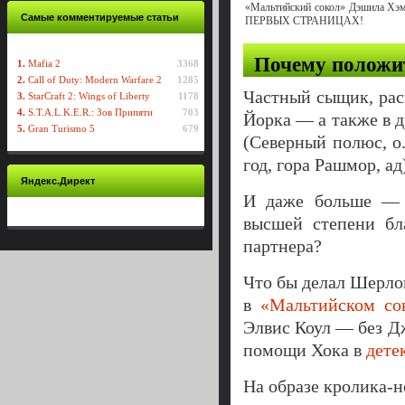
«Мальтийский сокол» Дэшила Хэ
Самые комментируемые статьи
ПЕРВЫХ СТРАНИЦАХ!
Почему положи
1.
Mafia 2
3368
2.
Call of Duty: Modern Warfare 2
1285
Частный сыщик, ра
3.
StarCraft 2: Wings of Liberty
1178
4.
S.T.A.L.K.E.R.: Зов Припяти
703
Йорка — а также в 
5.
Gran Turismo 5
679
(Северный полюс, о
год, гора Рашмор, ад
Яндекс.Директ
И даже больше — в
высшей степени бл
партнера?
Что бы делал Шерло
в
«Мальтийском со
Элвис Коул — без Д
помощи Хока в
дете
На образе кролика-н