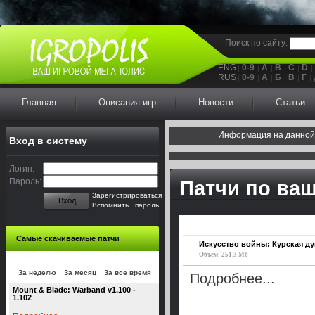
Поиск по сайту:
ENG
0-9
A
B
C
D
RUS
0-9
А
Б
В
Г
Главная
Описания игр
Новости
Статьи
Информация на данной
Вход в систему
Логин:
Пароль:
Патчи по ва
Зарегистрироваться
Вход
Вспомнить пароль
Самые скачиваемые патчи
Искусство войны: Курская дуг
Объем: 251.3 Мб
За неделю
За месяц
За все время
Подробнее...
Mount & Blade: Warband v1.100 -
1.102