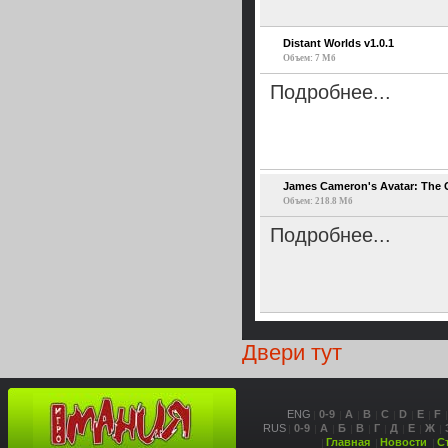
Distant Worlds v1.0.1
Объем: 7 Мб
Подробнее...
James Cameron's Avatar: The 
Объем: 218.8 Мб
Подробнее...
Двери тут
ENG
0-9
A
B
C
D
E
F
RUS
0-9
А
Б
В
Г
Д
Е
Ж
Главная
Новости
С