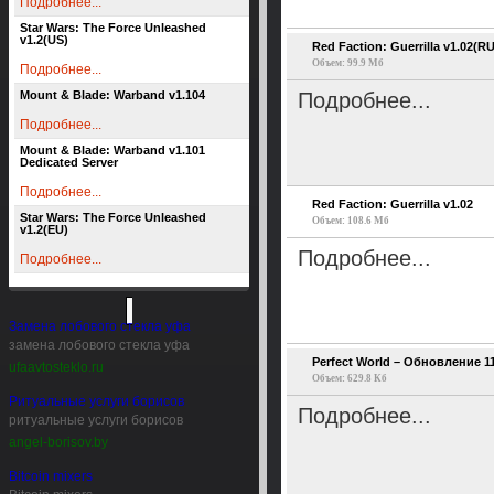
Подробнее...
Star Wars: The Force Unleashed
v1.2(US)
Red Faction: Guerrilla v1.02(RU
Объем: 99.9 Мб
Подробнее...
Mount & Blade: Warband v1.104
Подробнее...
Подробнее...
Mount & Blade: Warband v1.101
Dedicated Server
Подробнее...
Red Faction: Guerrilla v1.02
Star Wars: The Force Unleashed
Объем: 108.6 Мб
v1.2(EU)
Подробнее...
Подробнее...
Замена лобового стекла уфа
замена лобового стекла уфа
Perfect World – Обновление 1
ufaavtosteklo.ru
Объем: 629.8 Кб
Ритуальные услуги борисов
Подробнее...
ритуальные услуги борисов
angel-borisov.by
Bitcoin mixers