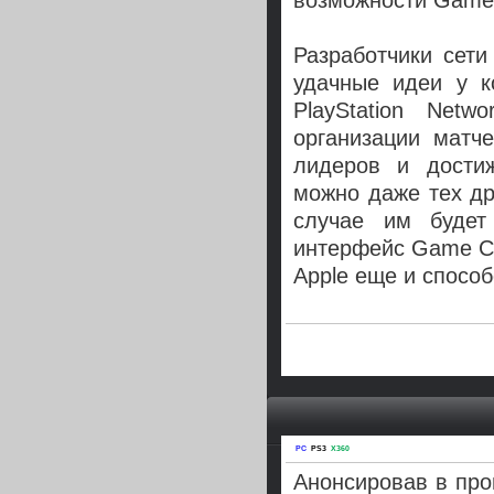
возможности Game C
Разработчики сети
удачные идеи у 
PlayStation Net
организации матч
лидеров и достиж
можно даже тех дру
случае им будет
интерфейс Game Ce
Apple еще и способ
PC
PS3
X360
Анонсировав в пр