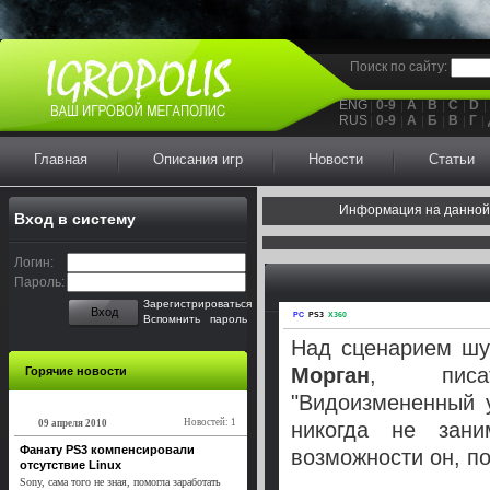
Поиск по сайту:
ENG
0-9
A
B
C
D
RUS
0-9
А
Б
В
Г
Главная
Описания игр
Новости
Статьи
Информация на данной
Вход в систему
Логин:
Пароль:
Зарегистрироваться
Вход
PC
PS3
X360
Вспомнить пароль
Над сценарием шу
Морган
, писат
Горячие новости
"Видоизмененный 
Новостей: 1
09 апреля 2010
никогда не зани
Фанату PS3 компенсировали
возможности он, п
отсутствие Linux
Sony, сама того не зная, помогла заработать