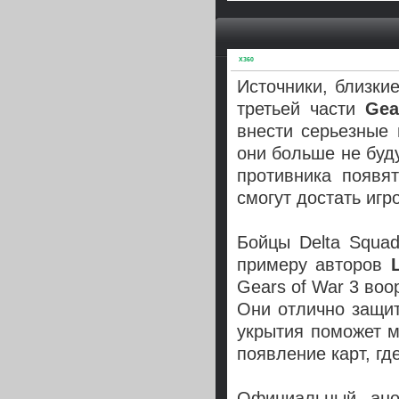
X360
Источники, близки
третьей части
Gea
внести серьезные 
они больше не буд
противника появя
смогут достать игр
Бойцы Delta Squa
примеру авторов
Gears of War 3 во
Они отлично защит
укрытия поможет 
появление карт, гд
Официальный ано