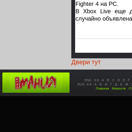
Fighter 4 на РС.
В Xbox Live еще 
случайно объявлена
Двери тут
ENG
0-9
A
B
C
D
E
F
RUS
0-9
А
Б
В
Г
Д
Е
Ж
Главная
Новости
С