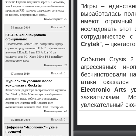
жителю Европы под ником iapetus. Напомним,
"Игры – единств
что 1 апреля компания выпустила обновление
прошивки PS3, которое запрещают установку
выработалась пол
на консоль операционных сист...
Комментариев: 25
имеют огромный
исследовать этот
Новостей: 1
08 апреля 2010
F.E.A.R. 3 анонсирована
сотрудничестве с
официально
Crytek
", – цветас
Издательство Warner Bros. завершило череду
слухов о продолжении F.E.A.R. официальным
анонсом F.E.A.R. 3 (не F.3.A.R.). Игра
создается для PC, Xbox 360 и PS3 и выйдет
События Crysis 2
осенью этого года.
Комментариев: 73
агрессивных ино
бесчинствовали н
Новостей: 1
07 апреля 2010
атаки оказался 
Журналиста уволили после
конфликта с Rockstar
Electronic Arts
у
Заместителя редактора австралийского журнала
Zoo Weekly Тоби Маккаскера освободили от
захватчиками М
должности после небольшого инцидента,
связанного с компанией Rockstar и ее
увлекательный сюж
амбициозным экшеном Red Dead Redemption...
Комментариев: 45
Новостей: 2
05 апреля 2010
Цифровая "Игрополис" - уже в
продаже!