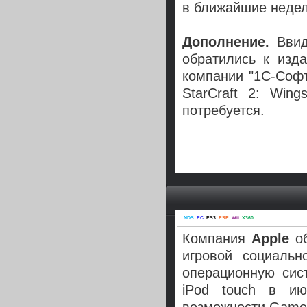
в ближайшие недел
Дополнение.
Ввиду
обратились к изд
компании "1С-Софт
StarCraft 2: Win
потребуется.
NDS
PC
PS3
PSP
Wii
X360
Компания
Apple
о
игровой социаль
операционную сис
iPod touch в ию