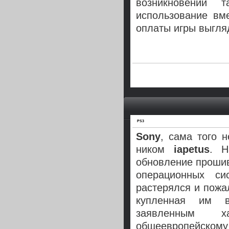
возникновении 
использование вм
оплаты игры выгля
PS3
Sony
, сама того 
ником
iapetus
. Н
обновление прошив
операционных си
растерялся и пожа
купленная им в
заявленным х
общеевропейскому 