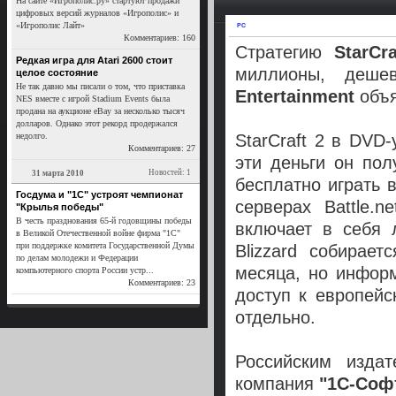
На сайте «Игрополис.ру» стартуют продажи
цифровых версий журналов «Игрополис» и
«Игрополис Лайт»
PC
Комментариев: 160
Стратегию
StarCr
Редкая игра для Atari 2600 стоит
миллионы, деше
целое состояние
Не так давно мы писали о том, что приставка
Entertainment
объ
NES вместе с игрой Stadium Events была
продана на аукционе eBay за несколько тысяч
долларов. Однако этот рекорд продержался
недолго.
StarCraft 2 в DVD
Комментариев: 27
эти деньги он пол
Новостей: 1
31 марта 2010
бесплатно играть 
Госдума и "1С" устроят чемпионат
серверах Battle.
"Крылья победы"
В честь празднования 65-й годовщины победы
включает в себя 
в Великой Отечественной войне фирма "1С"
при поддержке комитета Государственной Думы
Blizzard собирае
по делам молодежи и Федерации
месяца, но информ
компьютерного спорта России устр...
Комментариев: 23
доступ к европей
отдельно.
Российским издат
компания
"1С-Соф