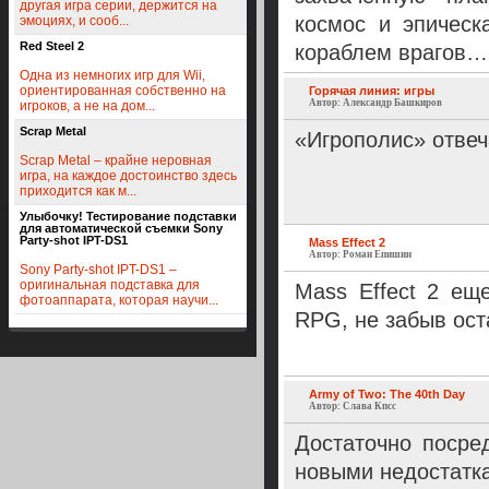
другая игра серии, держится на
космос и эпическ
эмоциях, и сооб...
Red Steel 2
кораблем врагов…
Одна из немногих игр для Wii,
ориентированная собственно на
Горячая линия: игры
Автор: Александр Башкиров
игроков, а не на дом...
Scrap Metal
«Игрополис» отвеч
Scrap Metal – крайне неровная
игра, на каждое достоинство здесь
приходится как м...
Улыбочку! Тестирование подставки
для автоматической съемки Sony
Party-shot IPT-DS1
Mass Effect 2
Автор: Роман Епишин
Sony Party-shot IPT-DS1 –
оригинальная подставка для
Mass Effect 2 ещ
фотоаппарата, которая научи...
RPG, не забыв ост
Army of Two: The 40th Day
Автор: Слава Кпсс
Достаточно посре
новыми недостатка