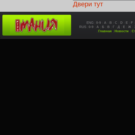
Двери тут
ENG
0-9
A
B
C
D
E
F
RUS
0-9
А
Б
В
Г
Д
Е
Ж
Главная
Новости
С