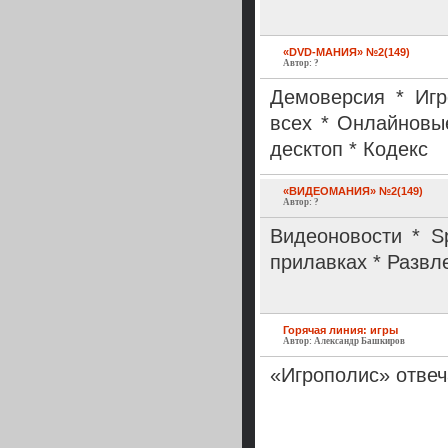
«DVD-МАНИЯ» №2(149)
Автор: ?
Демоверсия * Игр
всех * Онлайновы
десктоп * Кодекс
«ВИДЕОМАНИЯ» №2(149)
Автор: ?
Видеоновости * S
прилавках * Развл
Горячая линия: игры
Автор: Александр Башкиров
«Игрополис» отвеч