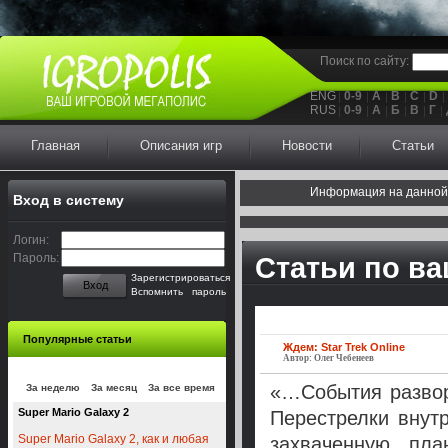
Поиск по сайту:
ENG
0-9
A
B
C
D
RUS
0-9
А
Б
В
Г
Главная
Описания игр
Новости
Статьи
Информация на данной
Вход в систему
Логин:
Пароль:
Статьи по в
Зарегистрироваться
Вход
Вспомнить пароль
Популярные статьи
Ждем: Star Trek Online
Автор: Олег Чебенеев
«…События развор
За неделю
За месяц
За все время
Super Mario Galaxy 2
Перестрелки внутр
Super Mario Galaxy 2, как и любая
захваченную пла