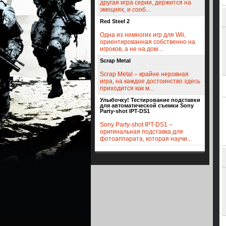
другая игра серии, держится на
эмоциях, и сооб...
Red Steel 2
Одна из немногих игр для Wii,
ориентированная собственно на
игроков, а не на дом...
Scrap Metal
Scrap Metal – крайне неровная
игра, на каждое достоинство здесь
приходится как м...
Улыбочку! Тестирование подставки
для автоматической съемки Sony
Party-shot IPT-DS1
Sony Party-shot IPT-DS1 –
оригинальная подставка для
фотоаппарата, которая научи...