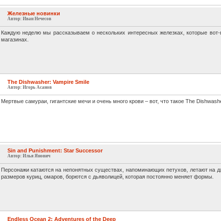
Железные новинки
Автор: Иван Нечесов
Каждую неделю мы рассказываем о нескольких интересных железках, которые вот-
магазинах.
The Dishwasher: Vampire Smile
Автор: Игорь Асанов
Мертвые самураи, гигантские мечи и очень много крови – вот, что такое The Dishwasher
Sin and Punishment: Star Successor
Автор: Илья Янович
Персонажи катаются на непонятных существах, напоминающих петухов, летают на д
размеров куриц, омаров, борются с дьяволицей, которая постоянно меняет формы.
Endless Ocean 2: Adventures of the Deep