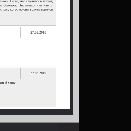
ньки. Но то, что случилось потом,
о обожают. Настолько, что нам с
стрит, которую они вознамерились
27.03.2010
27.03.2010
льный канал