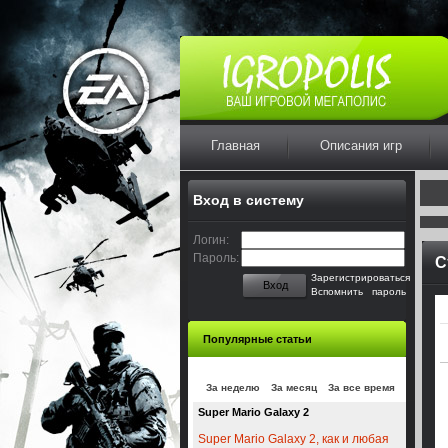
Главная
Описания игр
Вход в систему
Логин:
Пароль:
С
Зарегистрироваться
Вход
Вспомнить пароль
Популярные статьи
За неделю
За месяц
За все время
Super Mario Galaxy 2
Super Mario Galaxy 2, как и любая