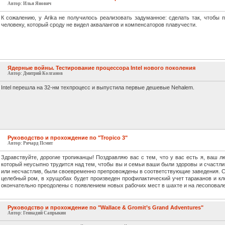
Автор: Илья Янович
К сожалению, у Arika не получилось реализовать задуманное: сделать так, чтобы 
человеку, который сроду не видел аквалангов и компенсаторов плавучести.
Ядерные войны. Тестирование процессора Intel нового поколения
Автор: Дмитрий Колганов
Intel перешла на 32-нм техпроцесс и выпустила первые дешевые Nehalem.
Руководство и прохождение по "Tropico 3"
Автор: Ричард Псмит
Здравствуйте, дорогие тропиканцы! Поздравляю вас с тем, что у вас есть я, ваш л
который неусыпно трудится над тем, чтобы вы и семьи ваши были здоровы и счастлив
или несчастлив, были своевременно препровождены в соответствующие заведения. С 
целебный ром, в хрущобах будет произведен профилактический учет тараканов и кло
окончательно преодолены с появлением новых рабочих мест в шахте и на лесоповале
Руководство и прохождение по "Wallace & Gromit’s Grand Adventures"
Автор: Геннадий Сапрыкин