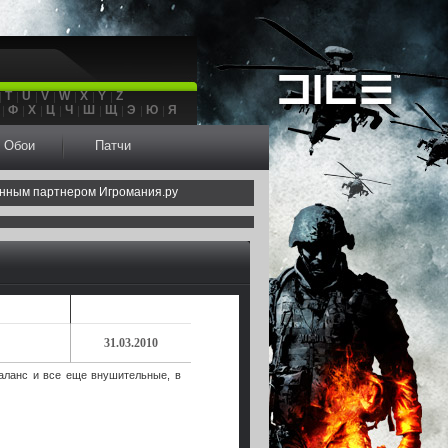
T
U
V
W
X
Y
Z
Ф
Х
Ц
Ч
Ш
Щ
Э
Ю
Я
Обои
Патчи
нным партнером Игромания.ру
31.03.2010
аланс и все еще внушительные, в