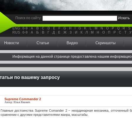
Поиск по сайту:
Искать
ENG
0-9
A
B
C
D
E
F
G
H
I
G
K
L
M
N
O
P
Q
R
S
RUS
0-9
А
Б
В
Г
Д
Е
Ж
З
И
К
Л
М
Н
О
П
Р
С
Т
У
Новости
Статьи
Видео
Скриншоты
Информация на данной странице предоставлена нашим информацио
татьи по вашему запросу
Supreme Commander 2
Автор: Илья Янович
Главные достоинства Supreme Comander 2 – неординарная механика, отточенный б
сравнении с другими представителями жанра, масштабы.