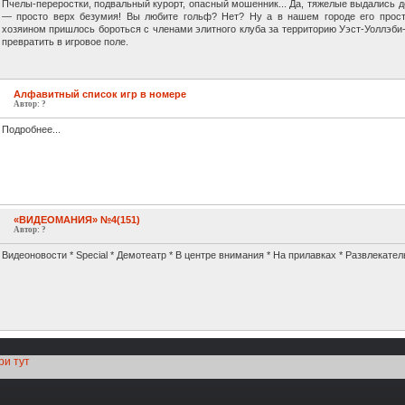
Пчелы-переростки, подвальный курорт, опасный мошенник... Да, тяжелые выдались де
— просто верх безумия! Вы любите гольф? Нет? Ну а в нашем городе его прост
хозяином пришлось бороться с членами элитного клуба за территорию Уэст-Уоллэби-
превратить в игровое поле.
Алфавитный список игр в номере
Автор: ?
Подробнее...
«ВИДЕОМАНИЯ» №4(151)
Автор: ?
Видеоновости * Special * Демотеатр * В центре внимания * На прилавках * Развлекате
ри тут