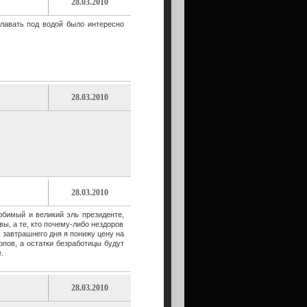
28.03.2010
плавать под водой было интересно
28.03.2010
28.03.2010
юбимый и великий эль президенте,
ы, а те, кто почему-либо нездоров
завтрашнего дня я понижу цену на
пов, а остатки безработицы будут
.
28.03.2010