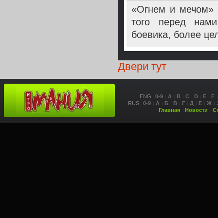
«Огнем и мечом» н
того перед нами
боевика, более це
Двери тут
ENG
0-9
A
B
C
D
E
F
RUS
0-9
А
Б
В
Г
Д
Е
Ж
Главная
Новости
С