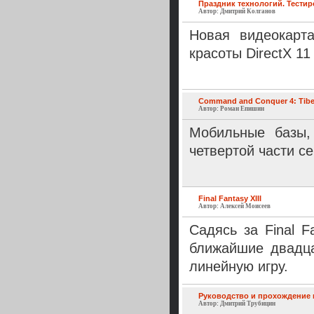
Праздник технологий. Тестир
Автор: Дмитрий Колганов
Новая видеокарт
красоты DirectX 11
Command and Conquer 4: Tiber
Автор: Роман Епишин
Мобильные базы,
четвертой части с
Final Fantasy XIII
Автор: Алексей Моисеев
Садясь за Final F
ближайшие двадца
линейную игру.
Руководство и прохождение п
Автор: Дмитрий Трубицин