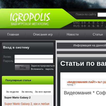
Поиск по сайту:
ENG
0-9
A
B
C
D
RUS
0-9
А
Б
В
Г
Главная
Описания игр
Новости
Статьи
Информация на данной
Вход в систему
Логин:
Пароль:
Статьи по в
Зарегистрироваться
Вход
Вспомнить пароль
Популярные статьи
«ВИДЕОМАНИЯ ЛАЙТ» №7 (22) 2
Автор: ?
Видеомания * Соф
За неделю
За месяц
За все время
Super Mario Galaxy 2
Super Mario Galaxy 2, как и любая