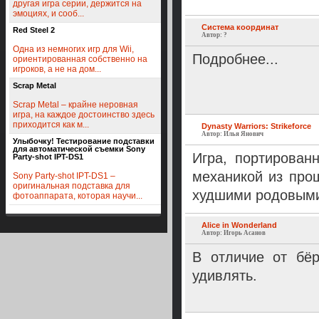
другая игра серии, держится на
эмоциях, и сооб...
Система координат
Red Steel 2
Автор: ?
Одна из немногих игр для Wii,
Подробнее...
ориентированная собственно на
игроков, а не на дом...
Scrap Metal
Scrap Metal – крайне неровная
игра, на каждое достоинство здесь
приходится как м...
Dynasty Warriors: Strikeforce
Автор: Илья Янович
Улыбочку! Тестирование подставки
для автоматической съемки Sony
Игра, портирован
Party-shot IPT-DS1
механикой из прош
Sony Party-shot IPT-DS1 –
оригинальная подставка для
худшими родовым
фотоаппарата, которая научи...
Alice in Wonderland
Автор: Игорь Асанов
В отличие от бёр
удивлять.