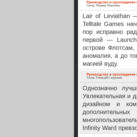
Руководство и прохождение по 
Автор: Марина Минченко
Lair of Leviathan 
Telltale Games на
пор исправно ра
первой — Launch
острове Флотсам,
аномалия, а до то
магией вуду.
Руководство и прохождение по
Автор: Геннадий Сапрыкин
Однозначно лучш
Увлекательная и 
дизайном и ком
дополнительных
многопользовате
Infinity Ward прев