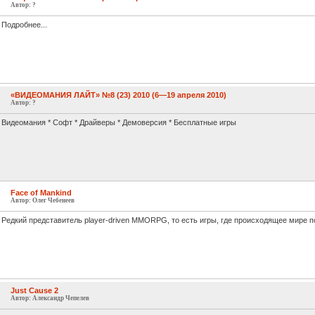
Автор: ?
Подробнее...
«ВИДЕОМАНИЯ ЛАЙТ» №8 (23) 2010 (6—19 апреля 2010)
Автор: ?
Видеомания * Софт * Драйверы * Демоверсия * Бесплатные игры
Face of Mankind
Автор: Олег Чебенеев
Редкий представитель player-driven MMORPG, то есть игры, где происходящее мире по
Just Cause 2
Автор: Александр Чепелев