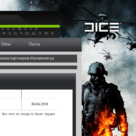
T
U
V
W
X
Y
Z
Ф
Х
Ц
Ч
Ш
Щ
Э
Ю
Я
Обои
Патчи
нным партнером Игромания.ру
06.04.2010
без чего их когда-то было трудно