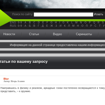
Поиск по сайту:
Искать
ENG
0-9
A
B
C
D
E
F
G
H
I
G
K
L
M
N
O
P
Q
R
S
RUS
0-9
А
Б
В
Г
Д
Е
Ж
З
И
К
Л
М
Н
О
П
Р
С
Т
У
Новости
Статьи
Видео
Скриншоты
Информация на данной странице предоставлена нашим информацио
татьи по вашему запросу
Blur
Автор: Игорь Асанов
Наигравшись в физику и реализм, аркадные гонки постепенно возвращаются к тому, 
представить, – к оружию.