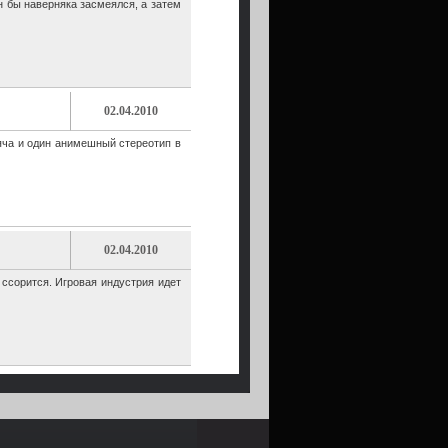
н бы наверняка засмеялся, а затем
02.04.2010
яча и один анимешный стереотип в
02.04.2010
 ссорится. Игровая индустрия идет