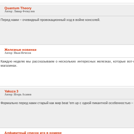
Quantum Theory
Автор: Линар Феткулов
Перед нами – очевидный провокационный ход в войне консолей.
Железные новинки
Автор: Иван Нечесов
Каждую неделю мы рассказываем о нескольких интересных железках, которые вот-
магазинах.
Yakuza 3
Автор: Игорь Асанов
Формально перед нами старый как мир beat 'em up с одной пикантной особенностью –
Алфавитный список игр в номере