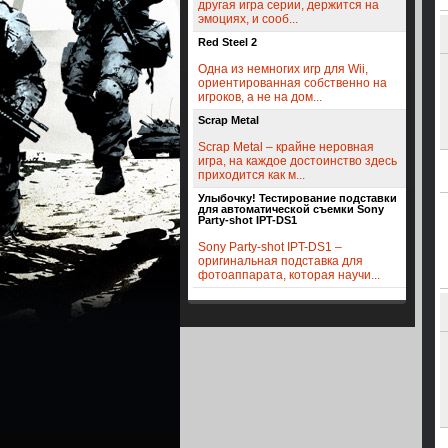
другая игра серии, держится на
эмоциях, и сооб...
Red Steel 2
Одна из немногих игр для Wii,
ориентированная собственно на
игроков, а не на дом...
Scrap Metal
Scrap Metal – крайне неровная
игра, на каждое достоинство здесь
приходится как м...
Улыбочку! Тестирование подставки
для автоматической съемки Sony
Party-shot IPT-DS1
Sony Party-shot IPT-DS1 –
оригинальная подставка для
фотоаппарата, которая научи...