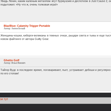
Увидь Ленин, каким каленым металлом жгут буржуазию и деспотизм в Just Cause 2, о
подытожил: «Ну что ж, очень толковая игра!»
BlazBlue: Calamity Trigger Portable
Автор: Антон Белый
Женщины-кошки, киборги-великаны в темных очках, рыцари света и тьмы и еще тыс
новом файтинге от автора Guilty Gear.
Ghetto Golf
Автор: Илья Янович
Тайгер Вудс в последнее время, поговаривают, пьет, устраивает дебоши и регулярно
по его стопам!
ри тут