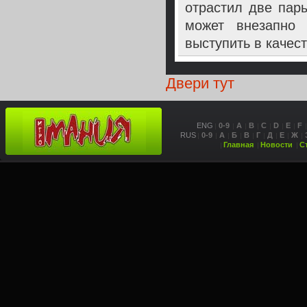
отрастил две пары
может внезапно 
выступить в каче
Двери тут
ENG
0-9
A
B
C
D
E
F
RUS
0-9
А
Б
В
Г
Д
Е
Ж
Главная
Новости
С