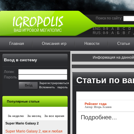
Поиск по сайту:
ENG
0-9
A
B
C
D
RUS
0-9
А
Б
В
Г
Главная
Описания игр
Новости
Статьи
Информация на данной
Вход в систему
Логин:
Пароль:
Статьи по в
Зарегистрироваться
Вход
Вспомнить пароль
Популярные статьи
Рейсинг года
Автор: Игорь Асанов
Подробнее...
За неделю
За месяц
За все время
Super Mario Galaxy 2
Super Mario Galaxy 2, как и любая