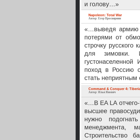
и голову…»
Napoleon: Total War
Автор: Егор Просвирнин
«…выведя армию 
потерями от обмо
строчку русского 
для зимовки. 
густонаселенной 
поход в Россию 
стать неприятным
Command & Conquer 4: Tiberia
Автор: Илья Янович
«…В EA LA отчего-
высшее правосуди
нужно подогнат
менеджмента, 
Строительство б