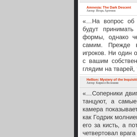
Amnesia: The Dark Descent
Автор: Игорь Артемов
«…На вопрос об 
будут принимать
формы, однако ч
самим. Прежде в
игроков. Ни один 
с вашим собстве
глядим на тварей,
Hellion: Mystery of the Inquisit
Автор: Кирилл Волошин
«…Соперники двига
танцуют, а самы
камера показывает
как Годрик молние
его за кисть, а п
четвертовал врага