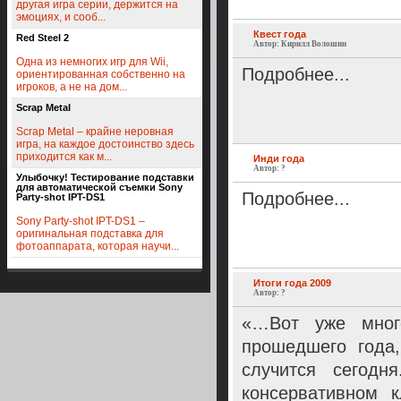
другая игра серии, держится на
эмоциях, и сооб...
Квест года
Red Steel 2
Автор: Кирилл Волошин
Одна из немногих игр для Wii,
Подробнее...
ориентированная собственно на
игроков, а не на дом...
Scrap Metal
Scrap Metal – крайне неровная
игра, на каждое достоинство здесь
приходится как м...
Инди года
Автор: ?
Улыбочку! Тестирование подставки
для автоматической съемки Sony
Подробнее...
Party-shot IPT-DS1
Sony Party-shot IPT-DS1 –
оригинальная подставка для
фотоаппарата, которая научи...
Итоги года 2009
Автор: ?
«…Вот уже мног
прошедшего года,
случится сегод
консервативном 