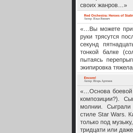
своих жанров…»
Red Orchestra: Heroes of Stali
Автор: Илья Янович
«…Вы можете прив
руки трясутся пос
секунд пятнадцат
тонкой балке (с
пытаясь перепрыг
экипировка тяжелая
Encore!
Автор: Игорь Артемов
«…Основа боевой
композиции?). С
молнии. Сыграли
стиле Star Wars. 
только под музыку
тридцати или даже