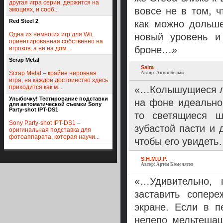
другая игра серии, держится на
вовсе не в том, 
эмоциях, и сооб...
Red Steel 2
как можно дольше
Одна из немногих игр для Wii,
новый уровень и
ориентированная собственно на
броне…»
игроков, а не на дом...
Scrap Metal
Saira
Scrap Metal – крайне неровная
Автор: Антон Белый
игра, на каждое достоинство здесь
приходится как м...
«…Колышущиеся ли
Улыбочку! Тестирование подставки
на фоне идеально
для автоматической съемки Sony
Party-shot IPT-DS1
то светящиеся ш
Sony Party-shot IPT-DS1 –
зубастой пасти и 
оригинальная подставка для
фотоаппарата, которая научи...
чтобы его увидет
S.H.M.U.P.
Автор: Артем Комолятов
«…Удивительно, 
заставить сопер
экране. Если в п
нелепо мельтешащ