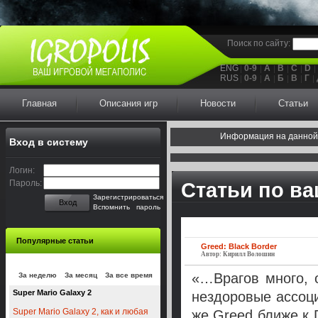
Поиск по сайту:
ENG
0-9
A
B
C
D
RUS
0-9
А
Б
В
Г
Главная
Описания игр
Новости
Статьи
Информация на данной
Вход в систему
Логин:
Пароль:
Статьи по в
Зарегистрироваться
Вход
Вспомнить пароль
Популярные статьи
Greed: Black Border
Автор: Кирилл Волошин
«…Врагов много, о
За неделю
За месяц
За все время
Super Mario Galaxy 2
нездоровые ассоци
Super Mario Galaxy 2, как и любая
же Greed ближе к 