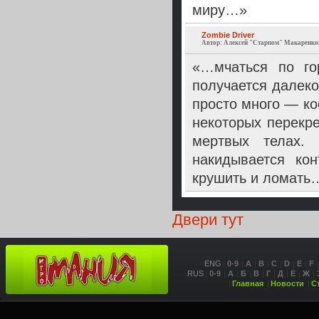
миру…»
Zombie Driver
Автор: Алексей "Старпом" Макаренко
«…мчаться по го
получается далеко
просто много — ко
некоторых перекр
мертвых телах. 
накидывается ко
крушить и ломать
Двери тут
ENG
0-9
A
B
C
D
E
F
RUS
0-9
А
Б
В
Г
Д
Е
Ж
Главная
Новости
С