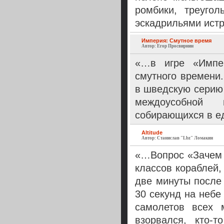
ромбики, треугол
эскадрильями ист
Империя: Смутное время
Автор: Егор Просвирнин
«…в игре «Импе
смутного времени.
в шведскую серию 
междоусобной 
собирающихся в е
Altitude
Автор: Станислав "Lbz" Ломакин
«…Вопрос «Зачем 
классов кораблей,
две минуты после 
30 секунд на небе
самолетов всех м
взорвался, кто-