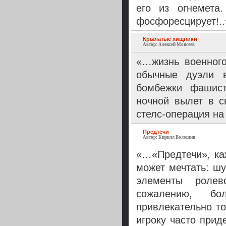
его из огнемета
фосфоресцирует!..
Крылатые хищники
Автор: Алексей Моисеев
«…жизнь военного
обычные дуэли в
бомбежки фашист
ночной вылет в с
стелс-операция н
Предтечи
Автор: Кирилл Волошин
«…«Предтечи», каж
может мечтать: шу
элементы ролев
сожалению, бо
привлекательно т
игроку часто прид