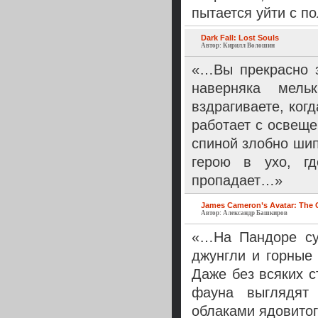
пытается уйти с п
Dark Fall: Lost Souls
Автор: Кирилл Волошин
«…Вы прекрасно з
наверняка мель
вздрагиваете, ког
работает с освеще
спиной злобно шипи
герою в ухо, гд
пропадает…»
James Cameron’s Avatar: The
Автор: Александр Башкиров
«…На Пандоре сущ
джунгли и горные
Даже без всяких с
фауна выглядят 
облаками ядовитог