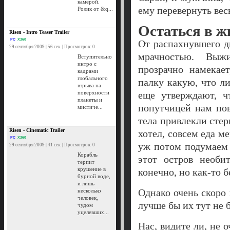
камерой.
ему перевернуть весь
Ролик от &q...
Остаться в 
Risen - Intro Teaser Trailer
PC
X360
От распахнувшего д
29 сентября 2009 | 56 сек. | Просмотров: 0
мрачностью. Вы
Вступительно
интро с
прозрачно намекае
кадрами
глобального
палку какую, что ли
взрыва на
поверхности
еще утверждают, ч
планеты и
попутчицей нам пов
мистиче...
тела привлекли стер
Risen - Cinematic Trailer
хотел, совсем еда м
PC
X360
уж потом подумаем 
29 сентября 2009 | 41 сек. | Просмотров: 0
Корабль
этот остров необи
терпит
крушение в
конечно, но как-то 
бурной воде,
и лишь
Однако очень скоро 
несколько
человек,
лучше бы их тут не б
чудом
уцелевших...
Нас, видите ли, не о