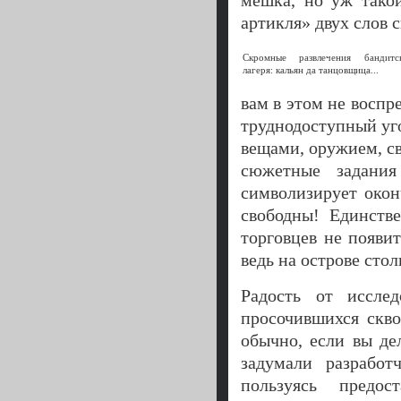
мешка, но уж тако
артикля» двух слов с
Скромные развлечения бандитс
лагеря: кальян да танцовщица...
вам в этом не воспре
труднодоступный уг
вещами, оружием, с
сюжетные задания
символизирует окон
свободны! Единств
торговцев не появи
ведь на острове сто
Радость от иссле
просочившихся скво
обычно, если вы де
задумали разработ
пользуясь предо