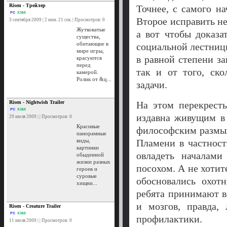
Risen - Трейлер
Точнее, с самого н
PC
X360
Второе исправить не
3 сентября 2009 | 2 мин. 21 сек. | Просмотров: 0
Жутковатые
а вот чтобы доказа
существа,
обитающие в
социальной лестницы
мире игры,
в равной степени за
красуются
перед
так и от того, ск
камерой.
Ролик от &q...
задачи.
Risen - Nightwish Trailer
На этом перекрест
PC
X360
издавна живущим в
29 июля 2009 | | Просмотров: 0
Красивые
философским размыш
панорамные
виды,
Пламени в частнос
картинки
овладеть началам
обыденной
жизни разных
посохом. А не хотит
героев и
суровые
обосновались охот
хищни...
ребята принимают вс
и мозгов, правда,
Risen - Creature Trailer
PC
X360
профилактики.
11 июля 2009 | | Просмотров: 0