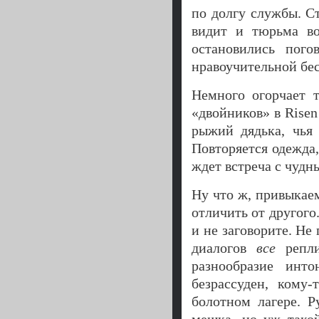
по долгу службы. Ст
видит и тюрьма во
остановились пого
нравоучительной бес
Немного огорчает т
«двойников» в Risen
рыжий дядька, чья 
Повторяется одежда,
ждет встреча с чуд
Ну что ж, привыкаем
отличить от другого.
и не заговорите. Не
диалогов
все
репли
разнообразие инто
безрассуден, кому
болотном лагере. Р