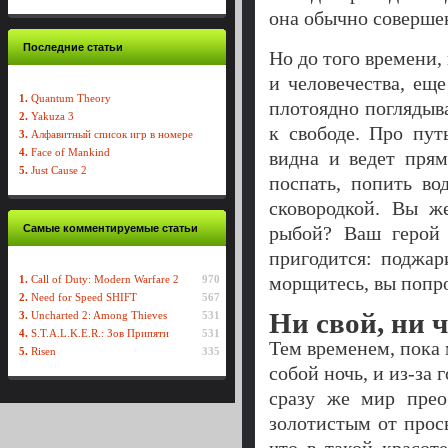
она обычно соверше
Последние статьи
Но до того времени,
и человечества, ещ
1.
Quantum Theory
плотоядно поглядыв
2.
Yakuza 3
к свободе. Про пу
3.
Алфавитный список игр в номере
4.
Face of Mankind
видна и ведет пря
5.
Just Cause 2
поспать, попить в
сковородкой. Вы ж
Самые комментируемые статьи
рыбой? Ваш герой 
пригодится: поджар
морщитесь, вы попро
1.
Call of Duty: Modern Warfare 2
970
2.
Need for Speed SHIFT
567
Ни свой, ни 
3.
Uncharted 2: Among Thieves
531
4.
S.T.A.L.K.E.R.: Зов Припяти
531
Тем временем, пока
5.
Risen
335
собой ночь, и из-за 
сразу же мир прео
золотистым от прос