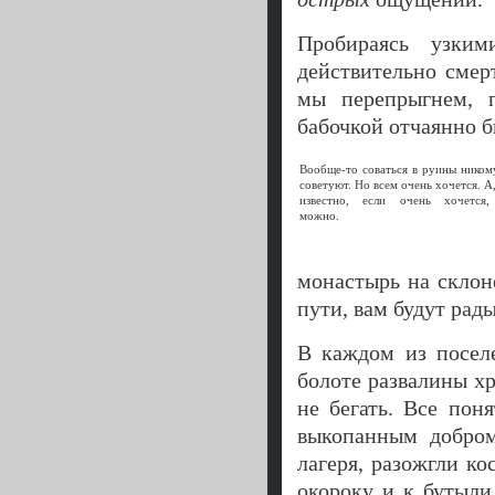
Пробираясь узким
действительно смер
мы перепрыгнем, 
бабочкой отчаянно б
Вообще-то соваться в руины ником
советуют. Но всем очень хочется. А,
известно, если очень хочется
можно.
монастырь на склон
пути, вам будут рады
В каждом из посел
болоте развалины хр
не бегать. Все по
выкопанным добром
лагеря, разожгли ко
окороку и к бутыли