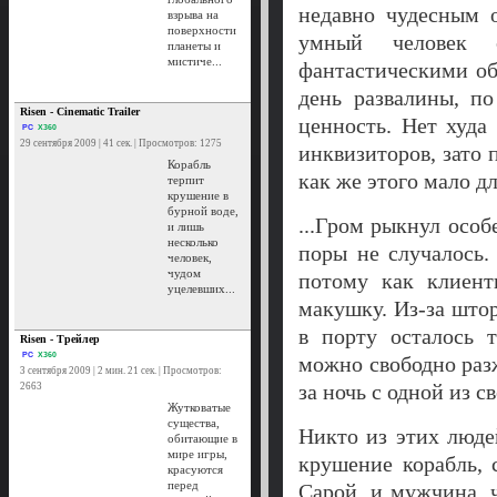
недавно чудесным о
взрыва на
поверхности
умный человек 
планеты и
мистиче...
фантастическими об
день развалины, по
Risen - Cinematic Trailer
ценность. Нет худа
PC
X360
29 сентября 2009 | 41 сек. | Просмотров: 1275
инквизиторов, зато 
Корабль
как же этого мало дл
терпит
крушение в
бурной воде,
...Гром рыкнул особ
и лишь
несколько
поры не случалось
человек,
чудом
потому как клиен
уцелевших...
макушку. Из-за што
в порту осталось 
Risen - Трейлер
PC
X360
можно свободно разж
3 сентября 2009 | 2 мин. 21 сек. | Просмотров:
за ночь с одной из с
2663
Жутковатые
существа,
Никто из этих люде
обитающие в
мире игры,
крушение корабль, 
красуются
перед
Сарой, и мужчина, 