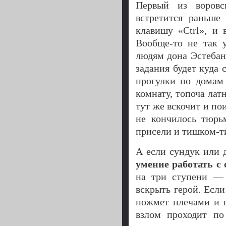
Первый из воровск
встретится раньш
клавишу «Ctrl», и 
Вообще-то не так 
людям дона Эстебан
задания будет куда
прогулки по домам
комнату, топоча ла
тут же вскочит и по
не кончилось тюрь
присели и тишком-ти
А если сундук или 
умение работать с
на три ступени — 
вскрыть герой. Есл
пожмет плечами и в
взлом проходит по