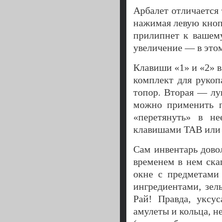
Арбалет отличается 
нажимая левую кноп
прилипнет к вашем
увеличение — в это
Клавиши «1» и «2» 
комплект для рукоп
топор. Вторая — лу
можно применить п
«перетянуть» в н
клавишами TAB или 
Сам инвентарь довол
временем в нем ска
окне с предметами
ингредиентами, зел
Рай! Правда, уксус
амулеты и кольца, н