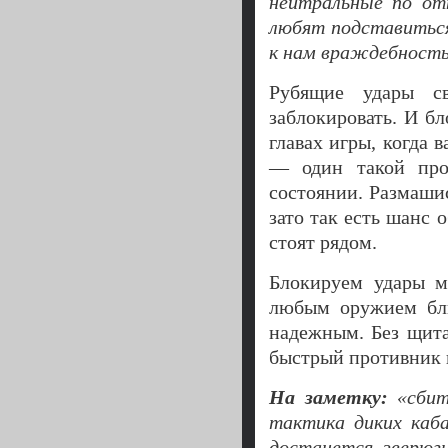
нейтральные по от
любят подставиться
к нам враждебност
Рубящие удары с
заблокировать. И б
главах игры, когда
— один такой про
состоянии. Размаши
зато так есть шанс 
стоят рядом.
Блокируем удары м
любым оружием бли
надежным. Без щита
быстрый противник и
На заметку:
«сбит
тактика диких каб
достанется, зверюг