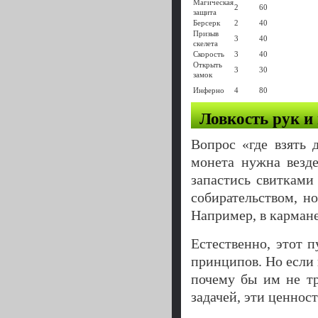
Магическая
2
60
защита
Берсерк
2
40
Призыв
3
40
скелета
Скорость
3
40
Открыть
3
30
замок
Инферно
4
80
Ловкость рук и
Вопрос «где взять 
монета нужна везде
запастись свитками
собирательством, но
Например, в кармане
Естественно, этот 
принципов. Но если 
почему бы им не т
задачей, эти ценнос