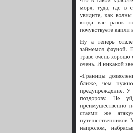
что в такой красот
моря, туда, где в 
увидите, как волны
когда вас разок 
почувствуете капли в
Ну а теперь отвл
займемся фауной. 
траве очень хорошо
очень. И никакой зв
«Границы дозволен
ближе, чем нужно
предупреждение. У 
поздорову. Не у
преимущественно н
стаями же атаку
путешественников. У
напролом, набрас