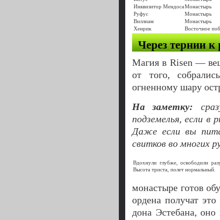
Инквизитор Мендоса
Монастырь
Руфус
Монастырь
Виллиам
Монастырь
Хенрик
Восточное по
Через тернии к
Магия в Risen — ве
от того, собралис
огненному шару остр
На заметку:
сраз
подземелья, если в 
Даже если вы пита
свитков во многих р
Вдохнули глубже, освободили разу
Высота триста, полет нормальный.
монастыре готов обу
ордена получат это 
дона Эстебана, оно