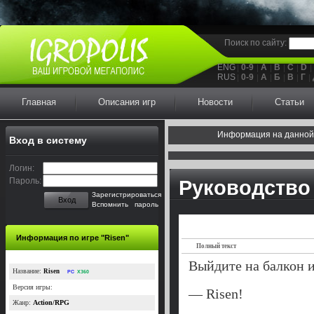
Поиск по сайту:
ENG
0-9
A
B
C
D
RUS
0-9
А
Б
В
Г
Главная
Описания игр
Новости
Статьи
Информация на данной
Вход в систему
Логин:
Пароль:
Руководство 
Зарегистрироваться
Вход
Вспомнить пароль
Информация по игре "Risen"
Полный текст
Выйдите на балкон 
Название:
Risen
PC
X360
Версия игры:
— Risen!
Жанр:
Action/RPG