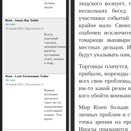
людского волнует, 
музыки,
шурш...
нескольких бесед
участники событий 
Risen - Sunny Bay Trailer
крайне мало. Своих
PC
X360
23 апреля 2009 | | Просмотров: 0
озабочен исключит
Бухта,
портовый
товарищи вышвырн
городок,
местных дельцов. И
пришвартованные
корабли,
будут указывать нам
пустынные
аллеи, пальмы
и искр...
Торговцы плачутся,
прибыли, мореходы —
Risen - Lush Environment Trailer
всех свои проблемы,
PC
X360
16 апреля 2009 | | Просмотров: 0
им-то какой резон в
Камера
кого обойти вниман
неспешно
пролетает
через лес по
Мир Risen больше 
направлению
к небольшой
личных проблем и с
пещере. Тем
време...
точка зрения на пр
Иногда приходится 