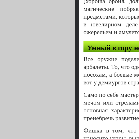
(хороша броня, дол
магические побря
предметами, которые
в ювелирном дел
ожерельем и амулетом
Умный в гору не
Все оружие подел
арбалеты. То, что о
посохам, а боевые 
вот у демиургов стр
Само по себе масте
мечом или стрелами
основная характер
пренебречь развитие
Фишка в том, что
наносите удары, выд