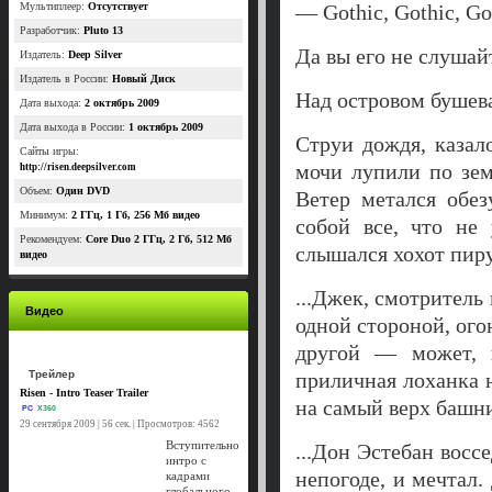
Мультиплеер:
Отсутствует
— Gothic, Gothic, Go
Разработчик:
Pluto 13
Да вы его не слушайт
Издатель:
Deep Silver
Издатель в России:
Новый Диск
Над островом бушева
Дата выхода:
2 октябрь 2009
Дата выхода в России:
1 октябрь 2009
Струи дождя, казал
Сайты игры:
мочи лупили по зем
http://risen.deepsilver.com
Объем:
Один DVD
Ветер метался обез
Минимум:
2 ГГц, 1 Гб, 256 Мб видео
собой все, что не
Рекомендуем:
Core Duo 2 ГГц, 2 Гб, 512 Мб
слышался хохот пир
видео
...Джек, смотритель
Видео
одной стороной, огон
другой — может, 
Трейлер
приличная лоханка н
Risen - Intro Teaser Trailer
на самый верх башни,
PC
X360
29 сентября 2009 | 56 сек. | Просмотров: 4562
Вступительно
...Дон Эстебан восс
интро с
непогоде, и мечтал.
кадрами
глобального