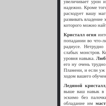
увеличивает урон и
надежно. Кроме тог
расходует вашу ма
развивать владение 
которого можно най
Кристалл огня
инте
попадании во что-л
радиусе. Нетрудно
слабых монстров. К
уровня навыка.
Люби
его ну очень трудн
Пламени, и если уж 
ходом вашего обучен
Ледяной кристалл
выше ваш навык в 
эскимо без палочк
обладание им
мас