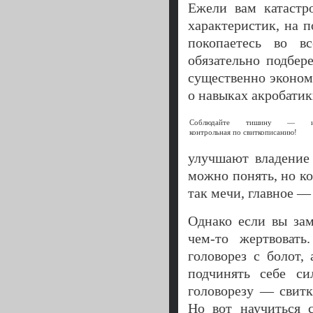
Ежели вам катастр
характеристик, на 
покопаетесь во в
обязательно подбер
существенно экономя
о навыках акробатик
Соблюдайте тишину — и
контрольная по свиткописанию!
улучшают владение 
можно понять, но к
так мечи, главное — 
Однако если вы зам
чем-то жертвоват
головорез с болот,
подчинять себе си
головорезу — свитк
Но вот научиться 