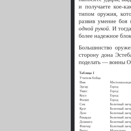
и получаете кое-к
типом оружия, кот
развив умение боя 
одной рукой
. И тогд
более надежное блок
Большинство оруже
сторону дона Эстеб
поделать — воины Ор
Таблица 1
Учителя бойца
Имя
Местонахожде
Эдгар
Город
Уккос
Город
Коул
Город
Филип
Город
Сэм
Болотный лаге
Крэг
Болотный лаге
Луис
Болотный лаге
Рикардо
Болотный лаге
Доминго
Болотный лаге
Финчер
Болотный лаге
Витус
Монастырь