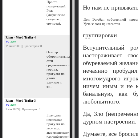
Просто
Но нам не привыкать
позирующий
Гуль
(мифическое
существо,
Дон Эстебан собственной персо
трупоед).
Куча золота прилагается.
группировки.
Risen - Mood Trailer 4
PC
X360
Вступительный ро
11 мая 2009 | | Просмотров: 0
Осмотр
настораживает св
оборонительных
стен
обуреваемый желани
средневекового
нечаянно пробуди
города,
прогулка по
многомудрого игрок
узким
улочкам и
ничем иным и не к
зн...
банальную, как б
любопытного.
Risen - Mood Trailer 3
PC
X360
1 мая 2009 | | Просмотров: 0
Да, Зло (непременн
Еще одна
неспешная
дурном настроении.
прогулка по
лесу под
Думаете, все бросил
аккомпанемент
расслабляющей