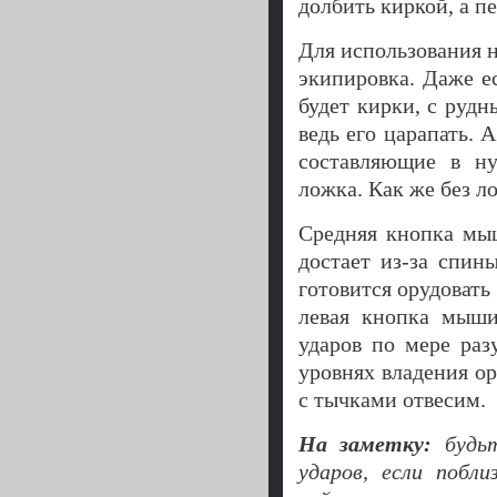
долбить киркой, а п
Для использования 
экипировка. Даже е
будет кирки, с руд
ведь его царапать. А
составляющие в ну
ложка. Как же без л
Средняя кнопка мы
достает из-за спин
готовится орудовать 
левая кнопка мыш
ударов по мере раз
уровнях владения о
с тычками отвесим.
На заметку:
будьт
ударов, если побл