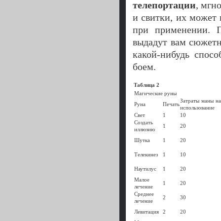
телепортации
, мгн
и свитки, их может 
при применении. П
выдадут вам сюжетн
какой-нибудь спосо
боем.
Таблица 2
Магические руны
Затраты маны на
Руна
Печать
использование
Свет
1
10
Создать
1
20
иллюзию
Шутка
1
20
Телекинез
1
10
Наутилус
1
20
Малое
1
20
лечение
Среднее
2
30
лечение
Левитация
2
20