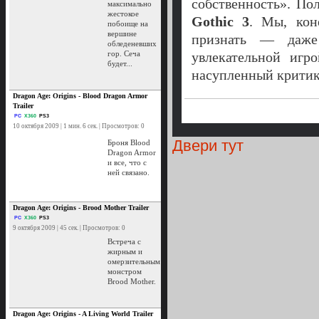
собственность». По
максимально
жестокое
Gothic 3
. Мы, кон
побоище на
вершине
признать — даже 
обледеневших
гор. Сеча
увлекательной игр
будет...
насупленный критик
Dragon Age: Origins - Blood Dragon Armor
Trailer
PC
X360
PS3
10 октября 2009 | 1 мин. 6 сек. | Просмотров: 0
Двери тут
Броня Blood
Dragon Armor
и все, что с
ней связано.
Dragon Age: Origins - Brood Mother Trailer
PC
X360
PS3
9 октября 2009 | 45 сек. | Просмотров: 0
Встреча с
жирным и
омерзительным
монстром
Brood Mother.
Dragon Age: Origins - A Living World Trailer