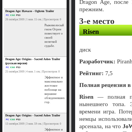
Dragon Age, после
прежним.
Dragon Age: Начало - Oghren Trailer
PC
X360
PS3
3-е место
26 октября 2009 | 1 мин. 15 сек. | Просмотров: 0
Рыжеволосый
гном Огрен
Risen
повествует о
своей
нелегкой
судьбе.
диск
Dragon Age: Origins - Sacred Ashes Trailer
Разработчик:
Piranh
(русская версия)
PC
X360
PS3
Рейтинг:
7,5
25 октября 2009 | 4 мин. 1 сек. | Просмотров: 0
Эффектное и
максимально
Полная рецензия 
жестокое
побоище на
вершине
Risen
— полная п
обледеневших
гор.
нынешнего топа. 
времени игра.
Поте
Dragon Age: Origins - Sacred Ashes Trailer
немцы использовали
PC
X360
PS3
13 октября 2009 | 3 мин. 59 сек. | Просмотров: 0
арсенала, на что
Jo
Эффектное и