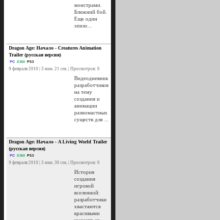
монстрами.
Ближний бой.
Еще один
эпизо...
Dragon Age: Начало - Creatures Animation
Trailer (русская версия)
PC
X360
PS3
9 февраля 2010 | 3 мин. 21 сек. | Просмотров: 0
Видеодневник
разработчиков
на тему
создания и
анимации
разномастных
существ для ...
Dragon Age: Начало - A Living World Trailer
(русская версия)
PC
X360
PS3
9 февраля 2010 | 3 мин. 30 сек. | Просмотров: 0
История
создания
игровой
вселенной:
разработчики
хвастаются
красивыми