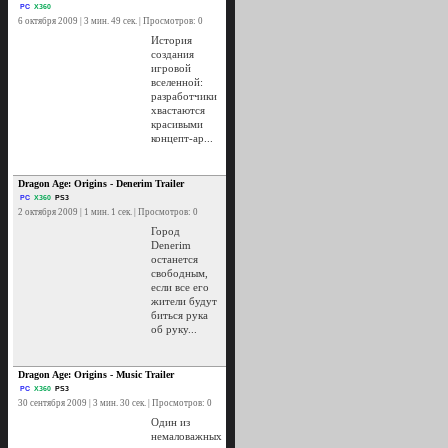
PC
X360
6 октября 2009 | 3 мин. 49 сек. | Просмотров: 0
История
создания
игровой
вселенной:
разработчики
хвастаются
красивыми
концепт-ар...
Dragon Age: Origins - Denerim Trailer
PC
X360
PS3
2 октября 2009 | 1 мин. 1 сек. | Просмотров: 0
Город
Denerim
останется
свободным,
если все его
жители будут
биться рука
об руку...
Dragon Age: Origins - Music Trailer
PC
X360
PS3
30 сентября 2009 | 3 мин. 30 сек. | Просмотров: 0
Один из
немаловажных