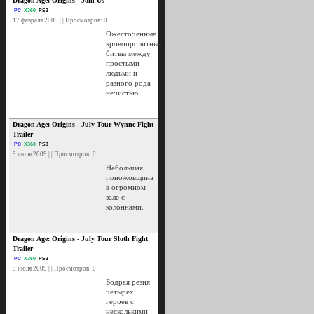
Dragon Age: Origins - Join Us
PC
X360
PS3
17 февраля 2009 | | Просмотров: 0
Ожесточенные
кровопролитные
битвы между
простыми
людьми и
разного рода
нечистью ...
Dragon Age: Origins - July Tour Wynne Fight
Trailer
PC
X360
PS3
9 июля 2009 | | Просмотров: 0
Небольшая
поножовщина
в огромном
зале с
колоннами.
Dragon Age: Origins - July Tour Sloth Fight
Trailer
PC
X360
PS3
9 июля 2009 | | Просмотров: 0
Бодрая резня
четырех
героев с
несколькими