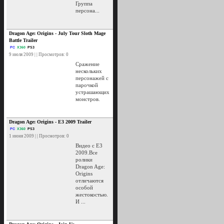
Группа
персона...
Dragon Age: Origins - July Tour Sloth Mage
Battle Trailer
PC
X360
PS3
9 июля 2009 | | Просмотров: 0
Сражение
нескольких
персонажей с
парочкой
устрашающих
монстров.
Dragon Age: Origins - E3 2009 Trailer
PC
X360
PS3
1 июня 2009 | | Просмотров: 0
Видео с E3
2009.Все
ролики
Dragon Age:
Origins
отличаются
особой
жестокостью.
И ...