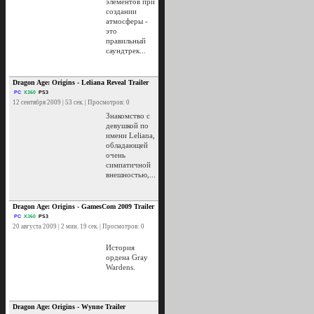
элементов при
создании
атмосферы -
это
правильный
саундтрек...
Dragon Age: Origins - Leliana Reveal Trailer
PC
X360
PS3
12 сентября 2009 | 53 сек. | Просмотров: 0
Знакомство с
девушкой по
имени Leliana,
обладающей
очень
симпатичной
внешностью,...
Dragon Age: Origins - GamesCom 2009 Trailer
PC
X360
PS3
20 августа 2009 | 2 мин. 19 сек. | Просмотров: 0
История
ордена Gray
Wardens.
Dragon Age: Origins - Wynne Trailer