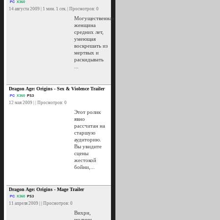
PC
X360
14 августа 2009 | 1 мин. 1 сек. | Просмотров: 0
Могущественная
женщина
средних лет,
умеющая
воскрешать из
мертвых и
раскидывать
...
Dragon Age: Origins - Sex & Violence Trailer
PC
X360
PS3
12 мая 2009 | | Просмотров: 0
Этот ролик
явно
рассчитан на
старшую
аудиторию.
Вы увидите
сцены
жестокой
бойни,...
Dragon Age: Origins - Mage Trailer
PC
X360
PS3
11 апреля 2009 | | Просмотров: 0
Вихри,
молнии,