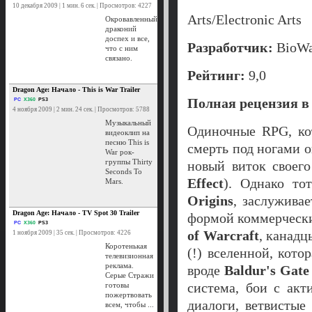
10 декабря 2009 | 1 мин. 6 сек. | Просмотров: 4227
Arts/Electronic Arts
Окровавленный
драконий
доспех и все,
Разработчик:
BioWa
что с ним
связано.
Рейтинг:
9,0
Dragon Age: Начало - This is War Trailer
Полная рецензия 
PC
X360
PS3
4 ноября 2009 | 2 мин. 24 сек. | Просмотров: 5788
Музыкальный
Одиночные RPG, ко
видеоклип на
песню This is
смерть под ногами 
War рок-
группы Thirty
новый виток своег
Seconds To
Effect
). Однако то
Mars.
Origins
, заслуживае
Dragon Age: Начало - TV Spot 30 Trailer
формой коммерчески
PC
X360
PS3
of Warcraft
, канад
1 ноября 2009 | 35 сек. | Просмотров: 4226
Коротенькая
(!) вселенной, кот
телевизионная
реклама.
вроде
Baldur's Gat
Серые Стражи
система, бои с ак
готовы
пожертвовать
диалоги, ветвистые
всем, чтобы ...