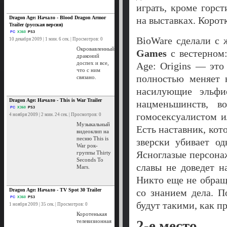
играть, кроме гор
Dragon Age: Начало - Blood Dragon Armor
на выставках. Корот
Trailer (русская версия)
PC
X360
PS3
BioWare сделали с 
10 декабря 2009 | 1 мин. 6 сек. | Просмотров: 0
Окровавленный
Games
с вестерном:
драконий
доспех и все,
Age: Origins — это
что с ним
полностью меняет 
связано.
насилующие эльфие
Dragon Age: Начало - This is War Trailer
нацменьшинств, в
PC
X360
PS3
гомосексуалистом и
4 ноября 2009 | 2 мин. 24 сек. | Просмотров: 0
Музыкальный
Есть наставник, ко
видеоклип на
песню This is
зверски убивает од
War рок-
Ясноглазые персона
группы Thirty
Seconds To
славы не доведет н
Mars.
Никто еще не обращ
Dragon Age: Начало - TV Spot 30 Trailer
со знанием дела. П
PC
X360
PS3
будут такими, как п
1 ноября 2009 | 35 сек. | Просмотров: 0
Коротенькая
2-е место
телевизионная