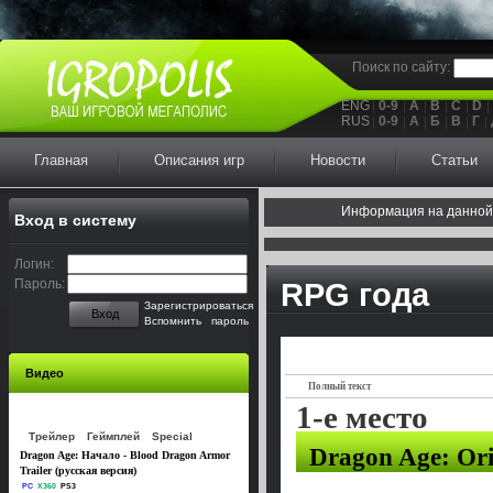
Поиск по сайту:
ENG
0-9
A
B
C
D
RUS
0-9
А
Б
В
Г
Главная
Описания игр
Новости
Статьи
Информация на данной
Вход в систему
Логин:
Пароль:
RPG года
Зарегистрироваться
Вход
Вспомнить пароль
Видео
Полный текст
1-е место
Трейлер
Геймплей
Special
Dragon Age: Ori
Dragon Age: Начало - Blood Dragon Armor
Trailer (русская версия)
PC
X360
PS3