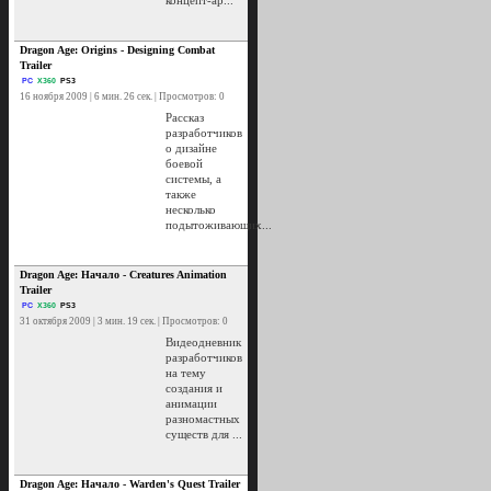
концепт-ар...
Dragon Age: Origins - Designing Combat
Trailer
PC
X360
PS3
16 ноября 2009 | 6 мин. 26 сек. | Просмотров: 0
Рассказ
разработчиков
о дизайне
боевой
системы, а
также
несколько
подытоживающих...
Dragon Age: Начало - Creatures Animation
Trailer
PC
X360
PS3
31 октября 2009 | 3 мин. 19 сек. | Просмотров: 0
Видеодневник
разработчиков
на тему
создания и
анимации
разномастных
существ для ...
Dragon Age: Начало - Warden's Quest Trailer