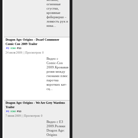
огненные
сгустки,
кровяные
фейерверки –
ловкость рук и
ника...
Dragon Age: Origins - Dwarf Commoner
Comic Con 2009 Trailer
PC
X360
PS3
24 июля 2009 | | Просмотров: 0
Видео с
Comic-Con
2009.Кровавая
резня между
гномами плюс
парочка
коротких кат-
сц...
Dragon Age: Origins - We Are Grey Wardens
Trailer
PC
X360
PS3
7 июня 2009 | | Просмотров: 0
Видео с E3
2009.Ролики
Dragon Age:
Origins