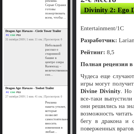
реклама.
Серые Стражи
Divinity 2: Ego 
готовы
пожертвовать
всем, чтобы ...
Entertainment/1С
Dragon Age: Начало - Circle Tower Trailer
PC
X360
PS3
Разработчик:
Larian
31 октября 2009 | 1 мин. 11 сек. | Просмотров: 0
Небольшой
рассказ о
Рейтинг:
8,5
старинной
башне в
центре озера
Полная рецензия 
Каленхад –
величественном
соо...
Чудеса еще случают
игры могут получит
Dragon Age: Начало - Toolset Trailer
Divine Divinity
. Но
PC
X360
PS3
27 октября 2009 | 1 мин. 41 сек. | Просмотров: 0
все-таки выпустили
Реклама
они решились на зн
пакета утилит,
которые
возможность читать
позволят
самостоятельно
бегу в дракона и 
вносить
поверженных врагов. 
изменения в
любые...