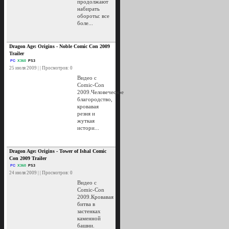
продолжают
набирать
обороты: все
боле...
Dragon Age: Origins - Noble Comic Con 2009
Trailer
PC
X360
PS3
25 июля 2009 | | Просмотров: 0
Видео с
Comic-Con
2009.Человеческое
благородство,
кровавая
резня и
жуткая
истори...
Dragon Age: Origins - Tower of Ishal Comic
Con 2009 Trailer
PC
X360
PS3
24 июля 2009 | | Просмотров: 0
Видео с
Comic-Con
2009.Кровавая
битва в
застенках
каменной
башни.