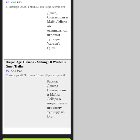
PC
X360
PS3
31 октября 2009 | 1 мин. 55 сек. | Просмотров: 0
Дэвид
Сильверман и
Майк Лейдло
об
официальном
игровом
турнире
Warden's
Quest...
Dragon Age: Начало - Making Of Warden's
Quest Trailer
PC
X360
PS3
31 октября 2009 | 3 мин. 16 сек. | Просмотров: 0
Рассказ
Дэвида
Сильвермана
и Майка
Лейдло о
подготовке к
игровому
турниру по
Dra...