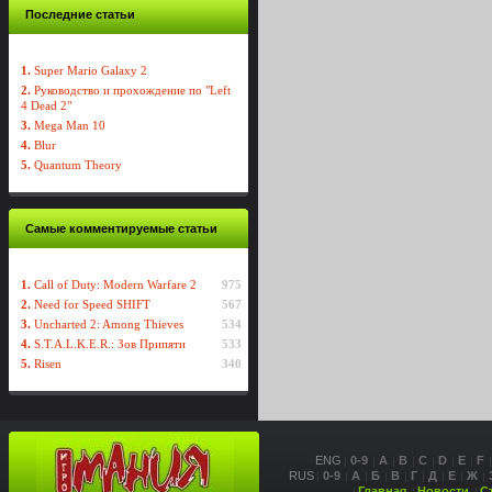
Последние статьи
1.
Super Mario Galaxy 2
2.
Руководство и прохождение по "Left
4 Dead 2"
3.
Mega Man 10
4.
Blur
5.
Quantum Theory
Самые комментируемые статьи
1.
Call of Duty: Modern Warfare 2
975
2.
Need for Speed SHIFT
567
3.
Uncharted 2: Among Thieves
534
4.
S.T.A.L.K.E.R.: Зов Припяти
533
5.
Risen
340
ENG
0-9
A
B
C
D
E
F
RUS
0-9
А
Б
В
Г
Д
Е
Ж
Главная
Новости
С