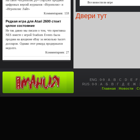
На сайте «Игрополис.ру» стартуют продажи
Все новости по игре
цифровых версий журналов «Игрополис» и
«Игрополис Лайт»
Комментариев: 159
Двери тут
Редкая игра для Atari 2600 стоит
целое состояние
Не так давно мы писали о том, что приставка
NES вместе с игрой Stadium Events была
продана на аукционе eBay за несколько тысяч
долларов. Однако этот рекорд продержался
недолго.
Комментариев: 27
ENG
0-9
A
B
C
D
E
F
RUS
0-9
А
Б
В
Г
Д
Е
Ж
Главная
Новости
С