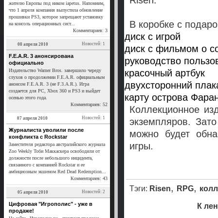
Risen.
жителю Европы под ником iapetus. Напомним,
что 1 апреля компания выпустила обновление
прошивки PS3, которое запрещают установку
В коробке с подар
на консоль операционных сист...
Комментариев: 3
диск с игрой
Новостей: 1
08 апреля 2010
диск с фильмом о с
F.E.A.R. 3 анонсирована
руководство пользо
официально
Издательство Warner Bros. завершило череду
красочный артбук
слухов о продолжении F.E.A.R. официальным
двухсторонний плак
анонсом F.E.A.R. 3 (не F.3.A.R.). Игра
создается для PC, Xbox 360 и PS3 и выйдет
карту острова Фаран
осенью этого года.
Комментариев: 52
Коллекционное из
Новостей: 1
07 апреля 2010
экземпляров. Зато
Журналиста уволили после
можно будет обна
конфликта с Rockstar
игры.
Заместителя редактора австралийского журнала
Zoo Weekly Тоби Маккаскера освободили от
должности после небольшого инцидента,
связанного с компанией Rockstar и ее
амбициозным экшеном Red Dead Redemption...
Комментариев: 43
,
,
Тэги:
Risen
RPG
колл
Новостей: 2
05 апреля 2010
Цифровая "Игрополис" - уже в
К ле
продаже!