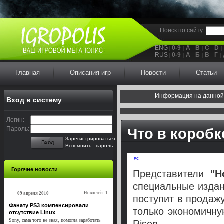
Поиск по сайту:
ENG
0-9
A
B
C
D
RUS
0-9
А
Б
В
Г
Главная
Описания игр
Новости
Статьи
Информация на данной
Вход в систему
Логин:
Пароль:
Что в коробк
Зарегистрироваться
Вход
Вспомнить пароль
PC
Горячие новости
Представители
"Н
специальные изда
Новостей: 1
09 апреля 2010
поступит в продаж
Фанату PS3 компенсировали
только экономичну
отсутствие Linux
Sony, сама того не зная, помогла заработать