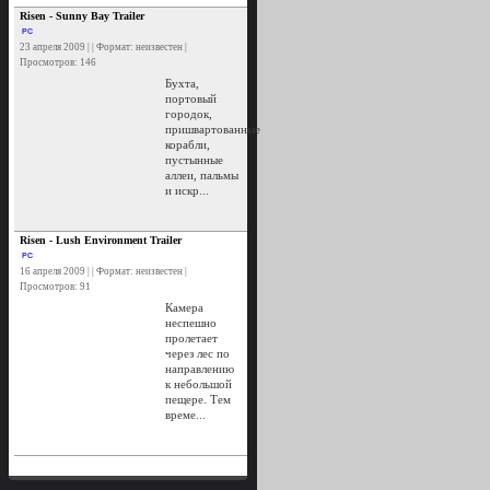
Risen - Sunny Bay Trailer
PC
23 апреля 2009 | | Формат: неизвестен |
Просмотров: 146
Бухта,
портовый
городок,
пришвартованные
корабли,
пустынные
аллеи, пальмы
и искр...
Risen - Lush Environment Trailer
PC
16 апреля 2009 | | Формат: неизвестен |
Просмотров: 91
Камера
неспешно
пролетает
через лес по
направлению
к небольшой
пещере. Тем
време...