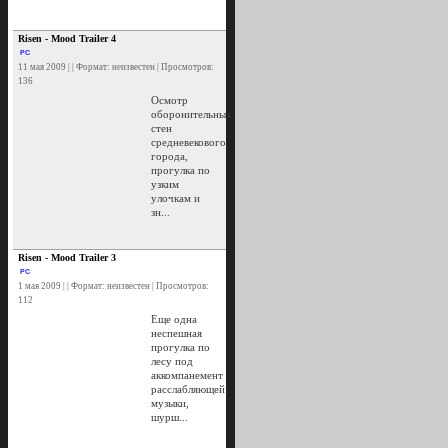
Risen - Mood Trailer 4
PC
11 мая 2009 | | Формат: неизвестен | Просмотров:
136
Осмотр
оборонительных
стен
средневекового
города,
прогулка по
узким
улочкам и
зн...
Risen - Mood Trailer 3
PC
1 мая 2009 | | Формат: неизвестен | Просмотров:
112
Еще одна
неспешная
прогулка по
лесу под
аккомпанемент
расслабляющей
музыки,
шурш...