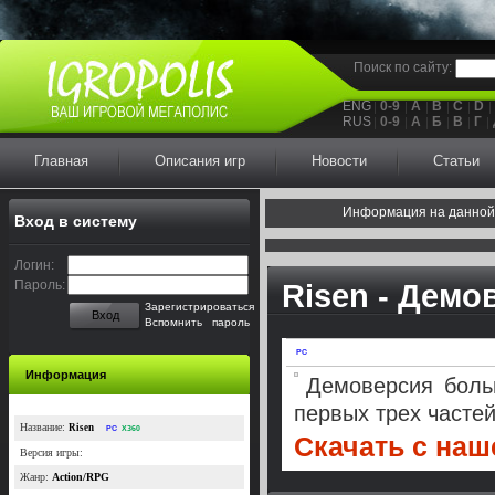
Поиск по сайту:
ENG
0-9
A
B
C
D
RUS
0-9
А
Б
В
Г
Главная
Описания игр
Новости
Статьи
Информация на данной
Вход в систему
Логин:
Пароль:
Risen - Демо
Зарегистрироваться
Вход
Вспомнить пароль
PC
Информация
Демоверсия боль
первых трех частей
Название:
Risen
PC
X360
Скачать с наше
Версия игры:
Жанр:
Action/RPG