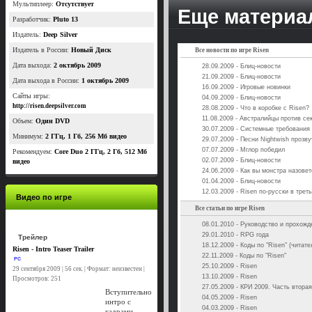
Мультиплеер:
Отсутствует
Еще материал
Разработчик:
Pluto 13
Издатель:
Deep Silver
Издатель в России:
Новый Диск
Все новости по игре Risen
Дата выхода:
2 октябрь 2009
28.09.2009 - Блиц-новости
21.09.2009 - Блиц-новости
Дата выхода в России:
1 октябрь 2009
16.09.2009 - Игровые новинки
Сайты игры:
04.09.2009 - Блиц-новости
http://risen.deepsilver.com
28.08.2009 - Что в коробке с Risen?
11.08.2009 - Австралийцы против се
Объем:
Один DVD
30.07.2009 - Системные требования
Минимум:
2 ГГц, 1 Гб, 256 Мб видео
29.07.2009 - Песни Nightwish прозву
07.07.2009 - Мглор победил
Рекомендуем:
Core Duo 2 ГГц, 2 Гб, 512 Мб
02.07.2009 - Блиц-новости
видео
24.06.2009 - Как вы монстра назовет
01.04.2009 - Блиц-новости
12.03.2009 - Risen по-русски в трет
Видео по игре
Все статьи по игре Risen
08.01.2010 - Руководство и прохожд
29.01.2010 - RPG года
Трейлер
18.12.2009 - Коды по "Risen" (читат
Risen - Intro Teaser Trailer
22.11.2009 - Коды по "Risen"
PC
25.10.2009 - Risen
29 сентября 2009 | 56 сек. | Формат: неизвестен |
13.10.2009 - Risen
Просмотров: 251
27.05.2009 - КРИ 2009. Часть вторая
Вступительно
04.05.2009 - Risen
интро с
04.03.2009 - Risen
кадрами