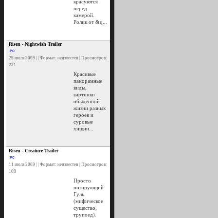
красуются
перед
камерой.
Ролик от &q...
Risen - Nightwish Trailer
PC
29 июля 2009 | | Формат: неизвестен | Просмотров:
231
Красивые
панорамные
виды,
картинки
обыденной
жизни разных
героев и
суровые
хищни...
Risen - Creature Trailer
PC
11 июля 2009 | | Формат: неизвестен | Просмотров:
108
Просто
позирующий
Гуль
(мифическое
существо,
трупоед).