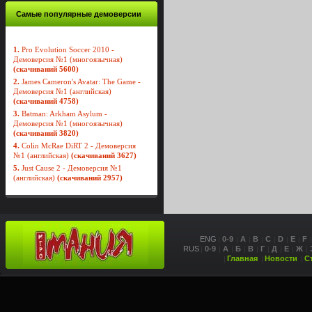
Самые популярные демоверсии
1.
Pro Evolution Soccer 2010 -
Демоверсия №1 (многоязычная)
(скачиваний 5600)
2.
James Cameron's Avatar: The Game -
Демоверсия №1 (английская)
(скачиваний 4758)
3.
Batman: Arkham Asylum -
Демоверсия №1 (многоязычная)
(скачиваний 3820)
4.
Colin McRae DiRT 2 - Демоверсия
№1 (английская)
(скачиваний 3627)
5.
Just Cause 2 - Демоверсия №1
(английская)
(скачиваний 2957)
ENG
0-9
A
B
C
D
E
F
RUS
0-9
А
Б
В
Г
Д
Е
Ж
Главная
Новости
С