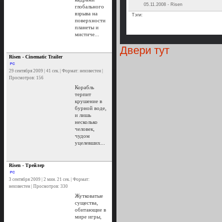
05.11.2008 - Risen
глобального
взрыва на
Тэги:
поверхности
планеты и
мистиче...
Двери тут
Risen - Cinematic Trailer
PC
29 сентября 2009 | 41 сек. | Формат: неизвестен |
Просмотров: 156
Корабль
терпит
крушение в
бурной воде,
и лишь
несколько
человек,
чудом
уцелевших...
Risen - Трейлер
PC
3 сентября 2009 | 2 мин. 21 сек. | Формат:
неизвестен | Просмотров: 330
Жутковатые
существа,
обитающие в
мире игры,