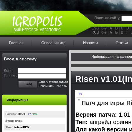
Поиск по сайту:
ENG
0-9
A
B
C
D
RUS
0-9
А
Б
В
Г
Главная
Описания игр
Новости
Статьи
Информация на данной
Вход в систему
Логин:
Пароль:
Risen v1.01(In
Зарегистрироваться
Вход
Вспомнить пароль
PC
Информация
Патч для игры Ri
Версия патча:
1.01
Название:
Risen
PC
X360
Тип:
апгрейд оригин
Версия игры:
Жанр:
Action/RPG
Для какой версии 