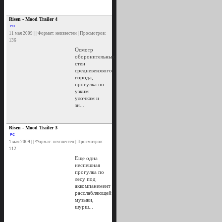
Risen - Mood Trailer 4
PC
11 мая 2009 | | Формат: неизвестен | Просмотров:
136
Осмотр
оборонительных
стен
средневекового
города,
прогулка по
узким
улочкам и
зн...
Risen - Mood Trailer 3
PC
1 мая 2009 | | Формат: неизвестен | Просмотров:
112
Еще одна
неспешная
прогулка по
лесу под
аккомпанемент
расслабляющей
музыки,
шурш...