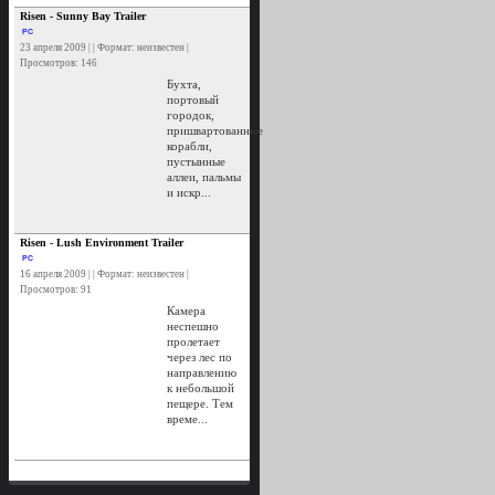
Risen - Sunny Bay Trailer
PC
23 апреля 2009 | | Формат: неизвестен |
Просмотров: 146
Бухта,
портовый
городок,
пришвартованные
корабли,
пустынные
аллеи, пальмы
и искр...
Risen - Lush Environment Trailer
PC
16 апреля 2009 | | Формат: неизвестен |
Просмотров: 91
Камера
неспешно
пролетает
через лес по
направлению
к небольшой
пещере. Тем
време...