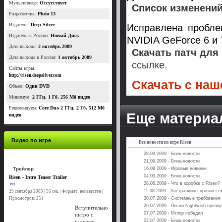
Мультиплеер:
Отсутствует
Список изменений
Разработчик:
Pluto 13
Издатель:
Deep Silver
Исправлена пробле
Издатель в России:
Новый Диск
NVIDIA GeForce 6 и 
Дата выхода:
2 октябрь 2009
Скачать патч для 
Дата выхода в России:
1 октябрь 2009
ссылке.
Сайты игры:
http://risen.deepsilver.com
Скачать с наше
Объем:
Один DVD
Минимум:
2 ГГц, 1 Гб, 256 Мб видео
Рекомендуем:
Core Duo 2 ГГц, 2 Гб, 512 Мб
Еще материал
видео
Видео по игре
Все новости по игре Risen
28.09.2009 - Блиц-новости
21.09.2009 - Блиц-новости
Трейлер
16.09.2009 - Игровые новинки
04.09.2009 - Блиц-новости
Risen - Intro Teaser Trailer
28.08.2009 - Что в коробке с Risen?
PC
11.08.2009 - Австралийцы против се
29 сентября 2009 | 56 сек. | Формат: неизвестен |
Просмотров: 251
30.07.2009 - Системные требования
29.07.2009 - Песни Nightwish прозву
Вступительно
07.07.2009 - Мглор победил
интро с
02.07.2009 - Блиц-новости
кадрами