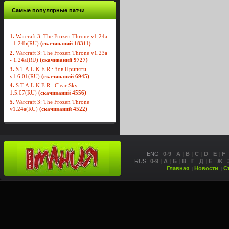
Самые популярные патчи
1.
Warcraft 3: The Frozen Throne v1.24a
- 1.24b(RU)
(скачиваний 18311)
2.
Warcraft 3: The Frozen Throne v1.23a
- 1.24a(RU)
(скачиваний 9727)
3.
S.T.A.L.K.E.R.: Зов Припяти
v1.6.01(RU)
(скачиваний 6945)
4.
S.T.A.L.K.E.R.: Clear Sky -
1.5.07(RU)
(скачиваний 4556)
5.
Warcraft 3: The Frozen Throne
v1.24a(RU)
(скачиваний 4522)
ENG
0-9
A
B
C
D
E
F
RUS
0-9
А
Б
В
Г
Д
Е
Ж
Главная
Новости
С