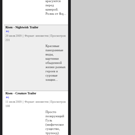
красуются
перед
камерой.
Ролик от &q...
Risen - Nightwish Trailer
PC
29 июля 2009 | | Формат: неизвестен | Просмотров:
231
Красивые
панорамные
виды,
картинки
обыденной
жизни разных
героев и
суровые
хищни...
Risen - Creature Trailer
PC
11 июля 2009 | | Формат: неизвестен | Просмотров:
108
Просто
позирующий
Гуль
(мифическое
существо,
трупоед).