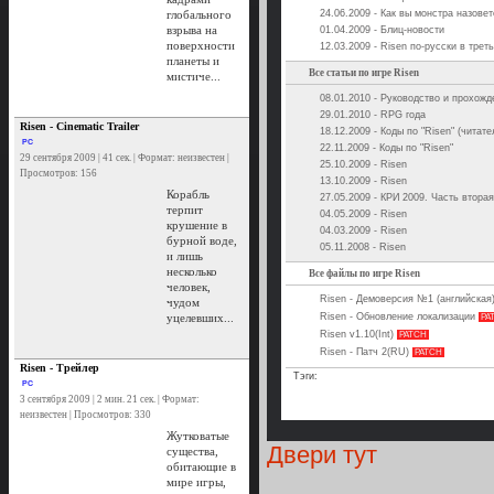
глобального
24.06.2009 - Как вы монстра назовет
взрыва на
01.04.2009 - Блиц-новости
поверхности
12.03.2009 - Risen по-русски в трет
планеты и
Все статьи по игре Risen
мистиче...
08.01.2010 - Руководство и прохожд
29.01.2010 - RPG года
Risen - Cinematic Trailer
18.12.2009 - Коды по "Risen" (читат
PC
22.11.2009 - Коды по "Risen"
29 сентября 2009 | 41 сек. | Формат: неизвестен |
25.10.2009 - Risen
Просмотров: 156
13.10.2009 - Risen
Корабль
27.05.2009 - КРИ 2009. Часть вторая
терпит
04.05.2009 - Risen
крушение в
04.03.2009 - Risen
бурной воде,
05.11.2008 - Risen
и лишь
несколько
Все файлы по игре Risen
человек,
Risen - Демоверсия №1 (английская
чудом
уцелевших...
Risen - Обновление локализации
PA
Risen v1.10(Int)
PATCH
Risen - Патч 2(RU)
PATCH
Risen - Трейлер
Тэги:
PC
3 сентября 2009 | 2 мин. 21 сек. | Формат:
неизвестен | Просмотров: 330
Жутковатые
Двери тут
существа,
обитающие в
мире игры,