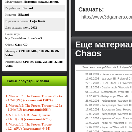
Мультиплеер:
Интернет, локальная сеть
Скачать:
Разработчик:
Blizzard
Издатель:
Blizzard
http://www.3dgamers.co
Издатель в России:
Софт Клаб
Дата выхода:
июль 2002
Сайты игры:
http://www.blizzard.com/war3
Еще материалы
Объем:
Один CD
Chaos
Минимум:
CPU 400 MHz, 128 Mb, 16 Mb
Video
Рекомендуем:
CPU 800 MHz, 256 Mb, 32 Мb
Video
Все статьи по игре Warcraft 3: Reign of 
31.01.2009 - Пацан сказал — и ниче
16.02.2004 - Warcraft III: Reign of C
Самые популярные патчи
22.12.2003 - DEAHTMATCH. Warcraft 
22.12.2003 - Deathmatch. Warcraft II
06.11.2003 - Deathmatch. Warcraft II
1.
Warcraft 3: The Frozen Throne v1.24a
11.07.2003 - Киберспорт. Warcraft II
- 1.24b(RU)
(скачиваний 17874)
28.05.2003 - Киберспорт. Warcraft II
2.
Warcraft 3: The Frozen Throne v1.23a
07.04.2003 - Киберспорт. Warcraft II
- 1.24a(RU)
(скачиваний 9664)
17.02.2003 - Властелин битв. Новое 
17.02.2003 - Киберспорт. Warcraft II
3.
S.T.A.L.K.E.R.: Зов Припяти
03.10.2002 - Краткие обзоры. Локали
v1.6.01(RU)
(скачиваний 6796)
17.09.2002 - Коды по "Warcraft III: R
4.
Warcraft 3: The Frozen Throne
17.09.2002 - Коды по "Warcraft III: R
v1.24a(RU)
(скачиваний 4494)
15.08.2002 - Руководство и прохожде