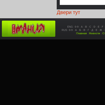
Двери тут
ENG
0-9
A
B
C
D
E
F
RUS
0-9
А
Б
В
Г
Д
Е
Ж
Главная
Новости
С