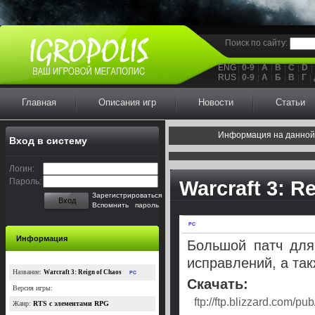
Поиск по сайту:
ENG
0-9
A
B
C
D
RUS
0-9
А
Б
В
Г
Главная
Описания игр
Новости
Статьи
Информация на данной
Вход в систему
Логин:
Пароль:
Warcraft 3: Re
Зарегистрироваться
Вход
Вспомнить пароль
PC
Информация
Большой патч для
исправлений, а так
Название:
Warcraft 3: Reign of Chaos
PC
Скачать:
Версия игры:
ftp://ftp.blizzard.com/
Жанр:
RTS с элементами RPG