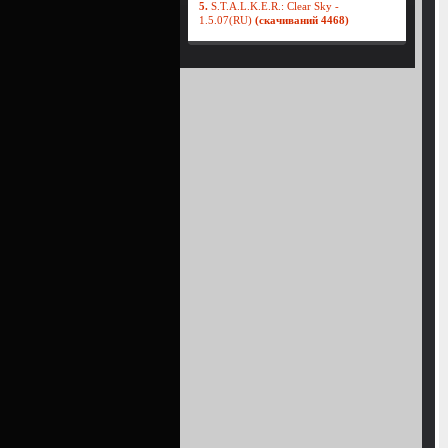
5.
S.T.A.L.K.E.R.: Clear Sky -
1.5.07(RU)
(скачиваний 4468)