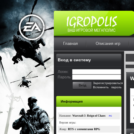
Главная
Описания игр
Вход в систему
Логин:
Пароль:
W
Зарегистрироваться
Вход
Вспомнить пароль
Информация
Название:
Warcraft 3: Reign of Chaos
PC
Версия игры:
Жанр:
RTS с элементами RPG