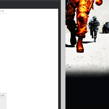
: 21
: 45