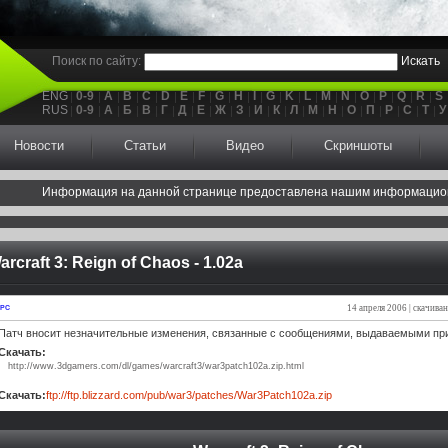
Поиск по сайту:
Искать
ENG
0-9
A
B
C
D
E
F
G
H
I
G
K
L
M
N
O
P
Q
R
S
RUS
0-9
А
Б
В
Г
Д
Е
Ж
З
И
К
Л
М
Н
О
П
Р
С
Т
У
Новости
Статьи
Видео
Скриншоты
Информация на данной странице предоставлена нашим информацио
arcraft 3: Reign of Chaos - 1.02a
14 апреля 2006 | скачива
PC
Патч вносит незначительные изменения, связанные с сообщениями, выдаваемыми при
Скачать:
http://www.3dgamers.com/dl/games/warcraft3/war3patch102a.zip.html
Скачать:
ftp://ftp.blizzard.com/pub/war3/patches/War3Patch102a.zip