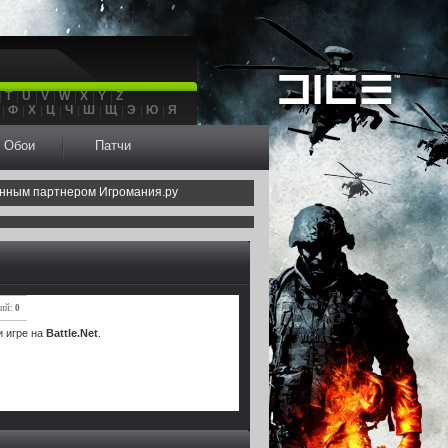
T
U
V
W
X
Y
Z
Ф
Х
Ц
Ч
Ш
Щ
Э
Ю
Я
Обои
Патчи
нным партнером Игромания.ру
ний:
0
 игре на
Battle.Net
.