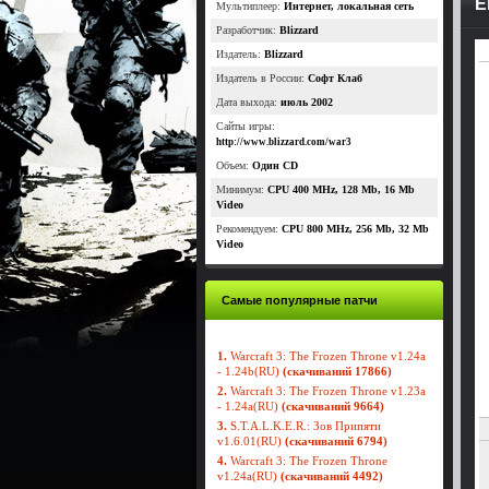
Е
Мультиплеер:
Интернет, локальная сеть
Разработчик:
Blizzard
Издатель:
Blizzard
Издатель в России:
Софт Клаб
Дата выхода:
июль 2002
Сайты игры:
http://www.blizzard.com/war3
Объем:
Один CD
Минимум:
CPU 400 MHz, 128 Mb, 16 Mb
Video
Рекомендуем:
CPU 800 MHz, 256 Mb, 32 Мb
Video
Самые популярные патчи
1.
Warcraft 3: The Frozen Throne v1.24a
- 1.24b(RU)
(скачиваний 17866)
2.
Warcraft 3: The Frozen Throne v1.23a
- 1.24a(RU)
(скачиваний 9664)
3.
S.T.A.L.K.E.R.: Зов Припяти
v1.6.01(RU)
(скачиваний 6794)
4.
Warcraft 3: The Frozen Throne
v1.24a(RU)
(скачиваний 4492)