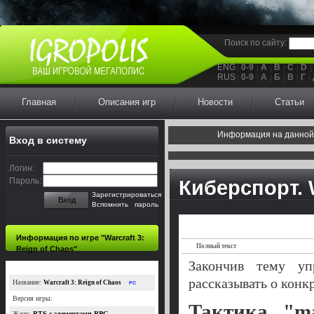
Поиск по сайту:
ENG
0-9
A
B
C
D
RUS
0-9
А
Б
В
Г
Главная
Описания игр
Новости
Статьи
Информация на данной
Вход в систему
Логин:
Пароль:
Киберспорт. W
Зарегистрироваться
Вход
Вспомнить пароль
Информация по игре "Warcraft 3:
Полный текст
Reign of Chaos"
Закончив тему у
рассказывать о конк
Название:
Warcraft 3: Reign of Chaos
PC
Версия игры:
Тактика "m
Жанр:
RTS с элементами RPG