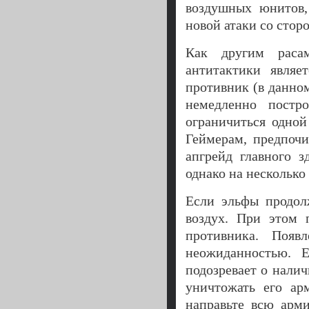
воздушных юнитов,
новой атаки со стор
Как другим расам
антитактики являе
противник (в данном
немедленно постр
ограничиться одно
Геймерам, предпоч
апгрейд главного з
однако на несколько
Если эльфы продол
воздух. При этом 
противника. Появ
неожиданностью. 
подозревает о нали
уничтожать его ар
направьте всю арм