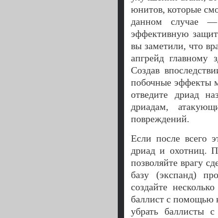
юнитов, которые смо
данном случае — 
эффективную защиту
вы заметили, что вр
апгрейд главному 
Создав впоследстви
побочные эффекты ма
отведите дриад на
дриадам, атакующ
повреждений.
Если после всего 
дриад и охотниц. П
позволяйте врагу с
базу (экспанд) п
создайте несколько
баллист с помощью 
убрать баллисты с