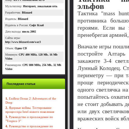
эльфов
Мультиплеер:
Интернет, локальная сеть
Тактика "mass hun
Разработчик:
Blizzard
Издатель:
Blizzard
противника больш
Издатель в России:
Софт Клаб
героями. Если вы 
Дата выхода:
июль 2002
пренебрегая армией, 
Сайты игры:
http://www.blizzard.com/war3
Вначале игры пошлит
Объем:
Один CD
постройте Алтар
Минимум:
CPU 400 MHz, 128 Mb, 16 Mb
Video
закажите 3-4 свет
Рекомендуем:
CPU 800 MHz, 256 Mb, 32 Мb
Лунный Колодец. Ста
Video
периметру — при т
проще периодическ
Последние статьи
одного светлячка н
попытайтесь охвати
1.
Endless Ocean 2: Adventures of the
Deep
не стоит добывать 
2.
Ядерные войны. Тестирование
или двух светлячко
процессора Intel нового поколения
3.
Руководство и прохождение по
вражеских войск вбл
"Tropico 3"
4.
Руководство и прохождение по