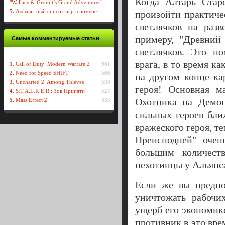
Когда Алтарь Стар
"Wallace & Gromit’s Grand Adventures"
5.
Алфавитный список игр в номере
произойти практиче
светлячков на раз
примеру, "Древний 
Самые комментируемые статьи
светлячков. Это п
врага, в то время к
1.
Call of Duty: Modern Warfare 2
961
2.
Need for Speed SHIFT
566
на другом конце ка
3.
Uncharted 2: Among Thieves
530
героя! Основная м
4.
S.T.A.L.K.E.R.: Зов Припяти
527
Охотника на Демо
5.
Mass Effect 2
335
сильных героев бли
вражеского героя, т
Преисподней" очен
большим количест
пехотинцы у Альянса
Если же вы предпо
уничтожать рабочи
ущерб его экономике
противник в это вр