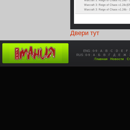
Warcraft 3: Reign of Chaos v1.24b -
Warcraft 3: Reign of Chaos v1.24c(
Warcraft 3: Reign of Chaos v1.24b -
Двери тут
ENG
0-9
A
B
C
D
E
F
RUS
0-9
А
Б
В
Г
Д
Е
Ж
Главная
Новости
С