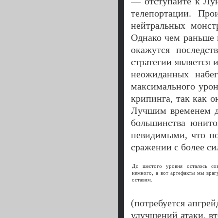
— отступайте к Лун
телепортации. Про
нейтральных монст
Однако чем раньше 
окажутся последст
стратегии является и
неожиданных набег
максимального урон
крипинга, так как о
Лучшим временем дл
большинства юнито
невидимыми, что по
сражении с более си
До шестого уровня осталось со
немного, а вот артефакты мы враг
оставим.
(потребуется апгрей
улучшений атаки, в