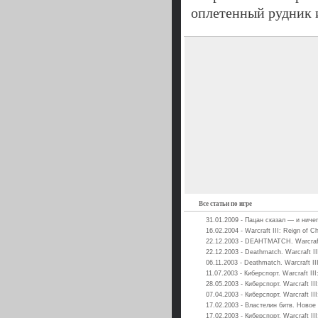
оплетенный рудник 
Все статьи по игре
31.01.2009 - Пацан сказал — и ниче
16.02.2004 - Warcraft III: Reign of C
22.12.2003 - DEAHTMATCH. Warcraft 
22.12.2003 - Deathmatch. Warcraft II
06.11.2003 - Deathmatch. Warcraft II
11.07.2003 - Киберспорт. Warcraft II
28.05.2003 - Киберспорт. Warcraft II
07.04.2003 - Киберспорт. Warcraft II
17.02.2003 - Властелин битв. Новое 
17.02.2003 - Киберспорт. Warcraft II