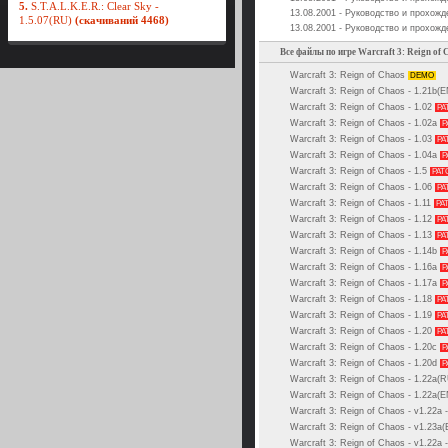
5.
S.T.A.L.K.E.R.: Clear Sky -
13.08.2001 - Руководство и прохожде
1.5.07(RU)
(скачиваний 4468)
13.08.2001 - Руководство и прохожде
Все файлы по игре Warcraft 3: Reign of 
Warcraft 3: Reign of Chaos
DEMO
Warcraft 3: Reign of Chaos - 1.21b(
Warcraft 3: Reign of Chaos - 1.02
PA
Warcraft 3: Reign of Chaos - 1.02a
P
Warcraft 3: Reign of Chaos - 1.03
PA
Warcraft 3: Reign of Chaos - 1.04a
P
Warcraft 3: Reign of Chaos - 1.5
PAT
Warcraft 3: Reign of Chaos - 1.06
PA
Warcraft 3: Reign of Chaos - 1.11
PA
Warcraft 3: Reign of Chaos - 1.12
PA
Warcraft 3: Reign of Chaos - 1.13
PA
Warcraft 3: Reign of Chaos - 1.14b
P
Warcraft 3: Reign of Chaos - 1.16a
P
Warcraft 3: Reign of Chaos - 1.17а
P
Warcraft 3: Reign of Chaos - 1.18
PA
Warcraft 3: Reign of Chaos - 1.19
PA
Warcraft 3: Reign of Chaos - 1.20
PA
Warcraft 3: Reign of Chaos - 1.20c
P
Warcraft 3: Reign of Chaos - 1.20d
P
Warcraft 3: Reign of Chaos - 1.22a(
Warcraft 3: Reign of Chaos - 1.22a(
Warcraft 3: Reign of Chaos - v1.22a 
Warcraft 3: Reign of Chaos - v1.23a
Warcraft 3: Reign of Chaos - v1.22a