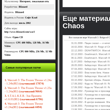
Мультиплеер:
Интернет, локальная сеть
Разработчик:
Blizzard
Издатель:
Blizzard
Еще материалы
Издатель в России:
Софт Клаб
Дата выхода:
июль 2002
Chaos
Сайты игры:
http://www.blizzard.com/war3
Объем:
Один CD
Все статьи по игре Warcraft 3: Reign of 
Минимум:
CPU 400 MHz, 128 Mb, 16 Mb
31.01.2009 - Пацан сказал — и ниче
Video
16.02.2004 - Warcraft III: Reign of C
22.12.2003 - DEAHTMATCH. Warcraft 
Рекомендуем:
CPU 800 MHz, 256 Mb, 32 Мb
22.12.2003 - Deathmatch. Warcraft II
Video
06.11.2003 - Deathmatch. Warcraft II
11.07.2003 - Киберспорт. Warcraft II
28.05.2003 - Киберспорт. Warcraft II
Самые популярные патчи
07.04.2003 - Киберспорт. Warcraft II
17.02.2003 - Властелин битв. Новое 
17.02.2003 - Киберспорт. Warcraft II
1.
Warcraft 3: The Frozen Throne v1.24a
03.10.2002 - Краткие обзоры. Локали
- 1.24b(RU)
(скачиваний 17874)
17.09.2002 - Коды по "Warcraft III: R
17.09.2002 - Коды по "Warcraft III: R
2.
Warcraft 3: The Frozen Throne v1.23a
- 1.24a(RU)
(скачиваний 9664)
15.08.2002 - Руководство и прохожде
13.08.2002 - Руководство и прохожде
3.
S.T.A.L.K.E.R.: Зов Припяти
05.04.2002 - В центре внимания
v1.6.01(RU)
(скачиваний 6796)
18.03.2002 - В центре внимания. Warc
4.
Warcraft 3: The Frozen Throne
13.08.2001 - Руководство и прохожде
v1.24a(RU)
(скачиваний 4494)
13.08.2001 - Руководство и прохожде