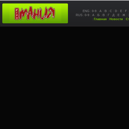
ENG
0-9
A
B
C
D
E
F
RUS
0-9
А
Б
В
Г
Д
Е
Ж
Главная
Новости
С