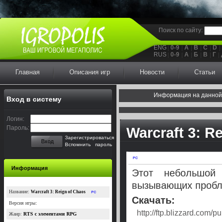
Поиск по сайту:
ENG
0-9
A
B
C
D
RUS
0-9
А
Б
В
Г
Главная
Описания игр
Новости
Статьи
Информация на данной
Вход в систему
Логин:
Пароль:
Warcraft 3: R
Зарегистрироваться
Вход
Вспомнить пароль
PC
Информация
Этот небольшой
вызывающих проблем
Название:
Warcraft 3: Reign of Chaos
PC
Скачать:
Версия игры:
http://ftp.blizzard.com
Жанр:
RTS с элементами RPG