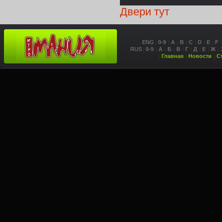
Двери тут
ENG
0-9
A
B
C
D
E
F
RUS
0-9
А
Б
В
Г
Д
Е
Ж
Главная
Новости
С