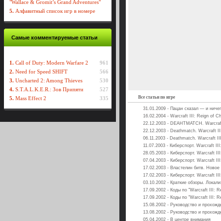
"Wallace & Gromit’s Grand Adventures"
5.
Алфавитный список игр в номере
Самые комментируемые статьи
1.
Call of Duty: Modern Warfare 2
961
2.
Need for Speed SHIFT
566
3.
Uncharted 2: Among Thieves
530
4.
S.T.A.L.K.E.R.: Зов Припяти
527
Все статьи по игре
5.
Mass Effect 2
335
31.01.2009 - Пацан сказал — и ниче
16.02.2004 - Warcraft III: Reign of C
22.12.2003 - DEAHTMATCH. Warcraft 
22.12.2003 - Deathmatch. Warcraft II
06.11.2003 - Deathmatch. Warcraft II
11.07.2003 - Киберспорт. Warcraft II
28.05.2003 - Киберспорт. Warcraft II
07.04.2003 - Киберспорт. Warcraft II
17.02.2003 - Властелин битв. Новое 
17.02.2003 - Киберспорт. Warcraft II
03.10.2002 - Краткие обзоры. Локали
17.09.2002 - Коды по "Warcraft III: R
17.09.2002 - Коды по "Warcraft III: R
15.08.2002 - Руководство и прохожде
13.08.2002 - Руководство и прохожде
05.04.2002 - В центре внимания