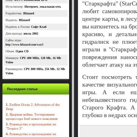
"Старкрафта" (StarСr
Мультиплеер:
Интернет, локальная сеть
любит самокопиров
Разработчик:
Blizzard
центре карты, в лес
Издатель:
Blizzard
вы наткнетесь на бр
Издатель в России:
Софт Клаб
красиво, и деталь
Дата выхода:
июль 2002
гидралиск не плюет
Сайты игры:
http://www.blizzard.com/war3
играли в "Старкраф
Объем:
Один CD
повреждения нанос
Минимум:
CPU 400 MHz, 128 Mb, 16 Mb
Video
облегчает атаку на 
Рекомендуем:
CPU 800 MHz, 256 Mb, 32 Мb
Video
Стоит посмотреть 
качестве визуально
Последние статьи
игры. А если ещ
небезызвестного г
1.
Endless Ocean 2: Adventures of the
Старого Крафта. А
Deep
глубоко в недрах ос
2.
Ядерные войны. Тестирование
процессора Intel нового поколения
3.
Руководство и прохождение по
"Tropico 3"
4.
Руководство и прохождение по