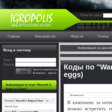
Поиск по сайту:
ENG
0-9
A
B
C
D
RUS
0-9
А
Б
В
Г
Главная
Описания игр
Новости
Статьи
Информация на данной
Вход в систему
Логин:
Пароль:
Коды по "Warc
Зарегистрироваться
Вход
eggs)
Вспомнить пароль
Информация по игре "Warcraft 3:
Reign of Chaos"
Полный текст
Название:
Warcraft 3: Reign of Chaos
В кампании за ночн
PC
Версия игры:
можно встретить г
Жанр:
RTS с элементами RPG