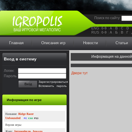
Поиск по сайту:
ENG
0-9
A
B
C
D
RUS
0-9
А
Б
В
Г
Главная
Описания игр
Новости
Статьи
Информация на данной
Вход в систему
Логин:
Двери тут
Пароль:
Зарегистрироваться
Вход
Вспомнить пароль
Информация по игре
Название:
Ridge Racer
Unbounded
PC
X360
PS3
Версия игры:
Жанр:
Автомобили
,
Аркада