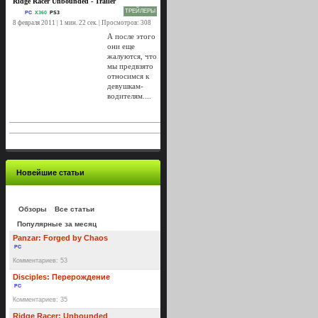
Ridge Racer Unbounded - Trailer
ТРЕЙЛЕРЫ
PC
X360
PS3
8 февраля 2011 | 1 мин. 22 сек. | Просмотров: 308
А после этого
они еще
жалуются, что
мы предвзято
относимся к
девушкам-
водителям....
Новейшие статьи
Обзоры
Все статьи
Популярные за месяц
Panzar: Forged by Chaos
PC
Комментариев: 53
Disciples: Перерождение
PC
Комментариев: 35
Ridge Racer: Unbounded