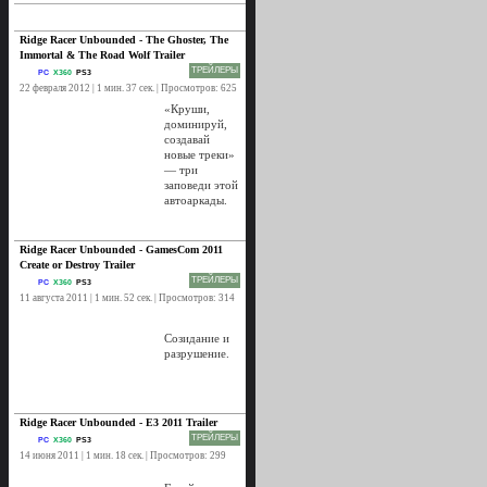
Ridge Racer Unbounded - The Ghoster, The
Immortal & The Road Wolf Trailer
ТРЕЙЛЕРЫ
PC
X360
PS3
22 февраля 2012 | 1 мин. 37 сек. | Просмотров: 625
«Круши,
доминируй,
создавай
новые треки»
— три
заповеди этой
автоаркады.
Ridge Racer Unbounded - GamesCom 2011
Create or Destroy Trailer
ТРЕЙЛЕРЫ
PC
X360
PS3
11 августа 2011 | 1 мин. 52 сек. | Просмотров: 314
Созидание и
разрушение.
Ridge Racer Unbounded - E3 2011 Trailer
ТРЕЙЛЕРЫ
PC
X360
PS3
14 июня 2011 | 1 мин. 18 сек. | Просмотров: 299