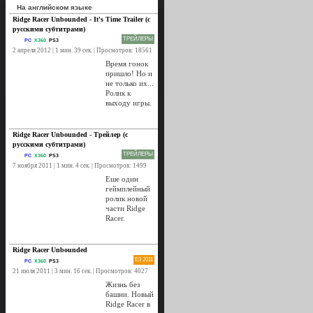
На английском языке
Ridge Racer Unbounded - It's Time Trailer (с
русскими субтитрами)
ТРЕЙЛЕРЫ
PC
X360
PS3
2 апреля 2012 | 1 мин. 39 сек. | Просмотров: 18561
Время гонок
пришло! Но и
не только их...
Ролик к
выходу игры.
Ridge Racer Unbounded - Трейлер (с
русскими субтитрами)
ТРЕЙЛЕРЫ
PC
X360
PS3
7 ноября 2011 | 1 мин. 4 сек. | Просмотров: 1499
Еше один
геймплейный
ролик новой
части Ridge
Racer.
Ridge Racer Unbounded
E3 2011
PC
X360
PS3
21 июля 2011 | 3 мин. 16 сек. | Просмотров: 4027
Жизнь без
башни. Новый
Ridge Racer в