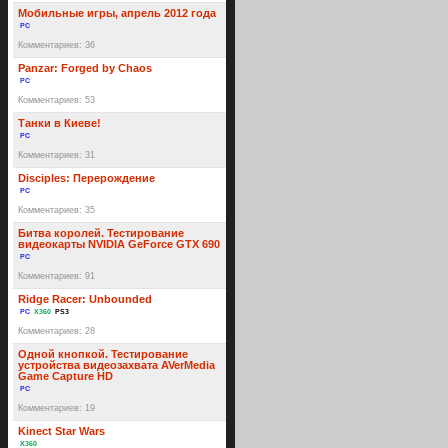
Мобильные игры, апрель 2012 года
PC
Комментариев: 36
Panzar: Forged by Chaos
PC
Комментариев: 53
Танки в Киеве!
PC
Комментариев: 31
Disciples: Перерождение
PC
Комментариев: 35
Битва королей. Тестирование
видеокарты NVIDIA GeForce GTX 690
PC
Комментариев: 91
Ridge Racer: Unbounded
PC
X360
PS3
Комментариев: 28
Одной кнопкой. Тестирование
устройства видеозахвата AVerMedia
Game Capture HD
PC
Комментариев: 19
Kinect Star Wars
X360