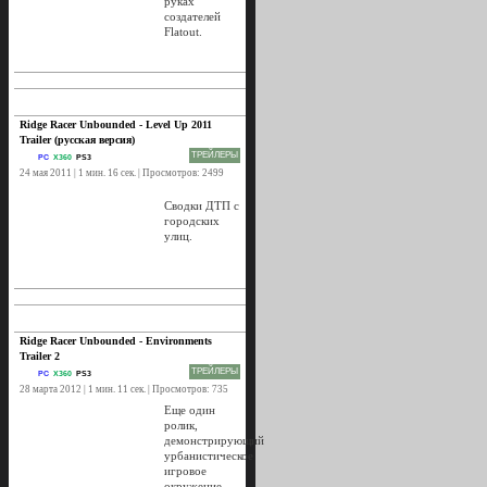
руках
создателей
Flatout.
Ridge Racer Unbounded - Level Up 2011
Trailer (русская версия)
ТРЕЙЛЕРЫ
PC
X360
PS3
24 мая 2011 | 1 мин. 16 сек. | Просмотров: 2499
Сводки ДТП с
городских
улиц.
Ridge Racer Unbounded - Environments
Trailer 2
ТРЕЙЛЕРЫ
PC
X360
PS3
28 марта 2012 | 1 мин. 11 сек. | Просмотров: 735
Еще один
ролик,
демонстрирующий
урбанистическое
игровое
окружение.