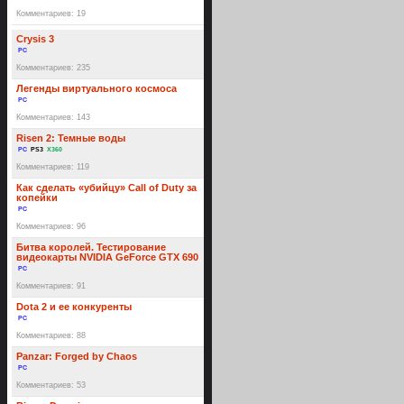
Комментариев: 19
Crysis 3
PC
Комментариев: 235
Легенды виртуального космоса
PC
Комментариев: 143
Risen 2: Темные воды
PC
PS3
X360
Комментариев: 119
Как сделать «убийцу» Call of Duty за
копейки
PC
Комментариев: 96
Битва королей. Тестирование
видеокарты NVIDIA GeForce GTX 690
PC
Комментариев: 91
Dota 2 и ее конкуренты
PC
Комментариев: 88
Panzar: Forged by Chaos
PC
Комментариев: 53