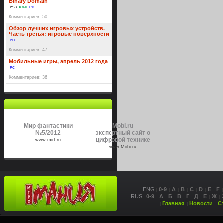
Binary Domain
PS3
X360
PC
Комментариев: 50
Обзор лучших игровых устройств.
Часть третья: игровые поверхности
PC
Комментариев: 47
Мобильные игры, апрель 2012 года
PC
Комментариев: 36
Мир фантастики
Mobi.ru
№5/2012
экспертный сайт о
цифровой технике
www.mirf.ru
www.Mobi.ru
ENG
0-9
A
B
C
D
E
F
RUS
0-9
А
Б
В
Г
Д
Е
Ж
Главная
Новости
С