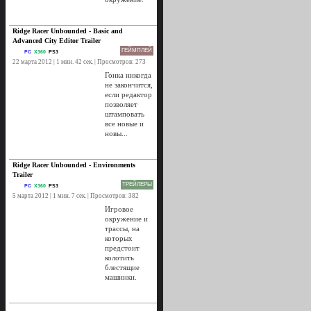
Ridge Racer Unbounded - Basic and
Advanced City Editor Trailer
ГЕЙМПЛЕЙ
PC
X360
PS3
22 марта 2012 | 1 мин. 42 сек. | Просмотров: 273
Гонка никогда
не закончится,
если редактор
позволяет
штамповать
все новые и
новы...
Ridge Racer Unbounded - Environments
Trailer
ТРЕЙЛЕРЫ
PC
X360
PS3
5 марта 2012 | 1 мин. 7 сек. | Просмотров: 382
Игровое
окружение и
трассы, на
которых
предстоит
колотить
блестящие
машинки.