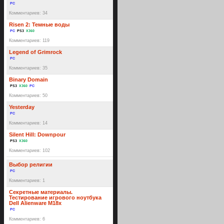
PC
Комментариев: 34
Risen 2: Темные воды
PC
PS3
X360
Комментариев: 119
Legend of Grimrock
PC
Комментариев: 35
Binary Domain
PS3
X360
PC
Комментариев: 50
Yesterday
PC
Комментариев: 14
Silent Hill: Downpour
PS3
X360
Комментариев: 102
Выбор религии
PC
Комментариев: 1
Секретные материалы.
Тестирование игрового ноутбука
Dell Alienware M18x
PC
Комментариев: 6