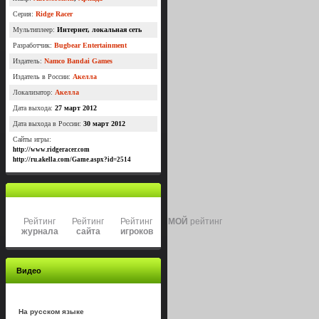
Серия:
Ridge Racer
Мультиплеер:
Интернет, локальная сеть
Разработчик:
Bugbear Entertainment
Издатель:
Namco Bandai Games
Издатель в России:
Акелла
Локализатор:
Акелла
Дата выхода:
27 март 2012
Дата выхода в России:
30 март 2012
Сайты игры:
http://www.ridgeracer.com
http://ru.akella.com/Game.aspx?id=2514
Рейтинг
Рейтинг
Рейтинг
МОЙ
рейтинг
журнала
сайта
игроков
Видео
На русском языке