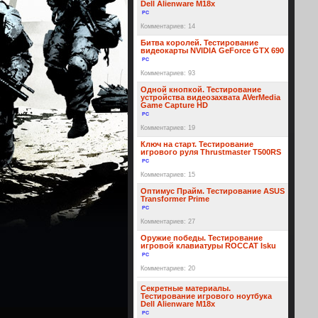
Dell Alienware M18x
PC
Комментариев: 14
Битва королей. Тестирование
видеокарты NVIDIA GeForce GTX 690
PC
Комментариев: 93
Одной кнопкой. Тестирование
устройства видеозахвата AVerMedia
Game Capture HD
PC
Комментариев: 19
Ключ на старт. Тестирование
игрового руля Thrustmaster T500RS
PC
Комментариев: 15
Оптимус Прайм. Тестирование ASUS
Transformer Prime
PC
Комментариев: 27
Оружие победы. Тестирование
игровой клавиатуры ROCCAT Isku
PC
Комментариев: 20
Секретные материалы.
Тестирование игрового ноутбука
Dell Alienware M18x
PC