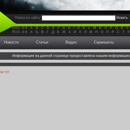
Поиск по сайту:
Искать
ENG
0-9
A
B
C
D
E
F
G
H
I
G
K
L
M
N
O
P
Q
R
S
RUS
0-9
А
Б
В
Г
Д
Е
Ж
З
И
К
Л
М
Н
О
П
Р
С
Т
У
Новости
Статьи
Видео
Скриншоты
Информация на данной странице предоставлена нашим информацио
ри тут