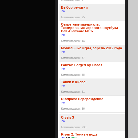
Комментариев: 21
Выбор религии
PC
Комментариев: 25
Секретные материалы.
Тестирование игрового ноутбука
Dell Alienware M18x
PC
Комментариев: 14
Мобильные игры, апрель 2012 года
PC
Комментариев: 67
Panzar: Forged by Chaos
PC
Комментариев: 55
Танки в Киеве!
PC
Комментариев: 31
Disciples: Перерождение
PC
Комментариев: 36
Crysis 3
PC
Комментариев: 235
Risen 2: Темные воды