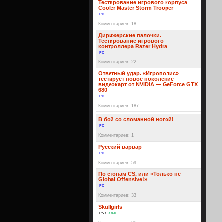
Тестирование игрового корпуса
Cooler Master Storm Trooper
PC
Комментариев: 18
Дирижерские палочки.
Тестирование игрового
контроллера Razer Hydra
PC
Комментариев: 22
Ответный удар. «Игрополис»
тестирует новое поколение
видеокарт от NVIDIA — GeForce GTX
680
PC
Комментариев: 187
В бой со сломанной ногой!
PC
Комментариев: 1
Русский варвар
PC
Комментариев: 59
По стопам CS, или «Только не
Global Offensive!»
PC
Комментариев: 33
Skullgirls
PS3
X360