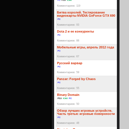
PC
PS3
X360
Комментариев: 119
Битва королей. Тестирование
видеокарты NVIDIA GeForce GTX 690
PC
Комментариев: 93
Dota 2 и ее конкуренты
PC
Комментариев: 88
Мобильные игры, апрель 2012 года
PC
Комментариев: 67
Русский варвар
PC
Комментариев: 59
Panzar: Forged by Chaos
PC
Комментариев: 55
Binary Domain
PS3
X360
PC
Комментариев: 50
Обзор лучших игровых устройств.
Часть третья: игровые поверхности
PC
Комментариев: 48