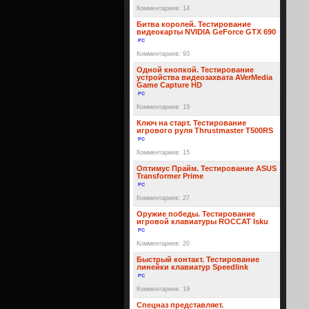
Комментариев: 14
Битва королей. Тестирование
видеокарты NVIDIA GeForce GTX 690
PC
Комментариев: 93
Одной кнопкой. Тестирование
устройства видеозахвата AVerMedia
Game Capture HD
PC
Комментариев: 19
Ключ на старт. Тестирование
игрового руля Thrustmaster T500RS
PC
Комментариев: 15
Оптимус Прайм. Тестирование ASUS
Transformer Prime
PC
Комментариев: 27
Оружие победы. Тестирование
игровой клавиатуры ROCCAT Isku
PC
Комментариев: 20
Быстрый контакт. Тестирование
линейки клавиатур Speedlink
PC
Комментариев: 19
Спецназ представляет.