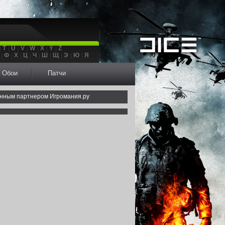
T
U
V
W
X
Y
Z
Ф
Х
Ц
Ч
Ш
Щ
Э
Ю
Я
Обои
Патчи
нным партнером Игромания.ру