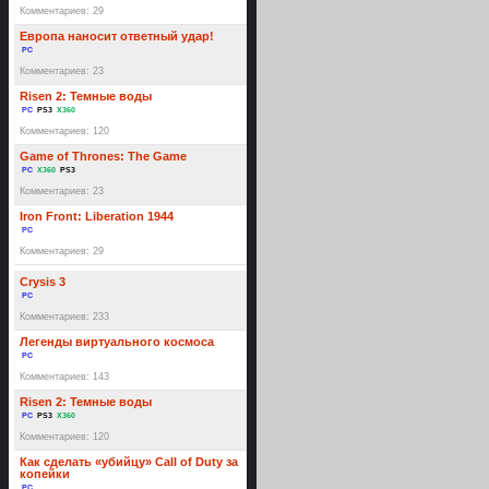
Комментариев: 29
Европа наносит ответный удар!
PC
Комментариев: 23
Risen 2: Темные воды
PC
PS3
X360
Комментариев: 120
Game of Thrones: The Game
PC
X360
PS3
Комментариев: 23
Iron Front: Liberation 1944
PC
Комментариев: 29
Crysis 3
PC
Комментариев: 233
Легенды виртуального космоса
PC
Комментариев: 143
Risen 2: Темные воды
PC
PS3
X360
Комментариев: 120
Как сделать «убийцу» Call of Duty за
копейки
PC