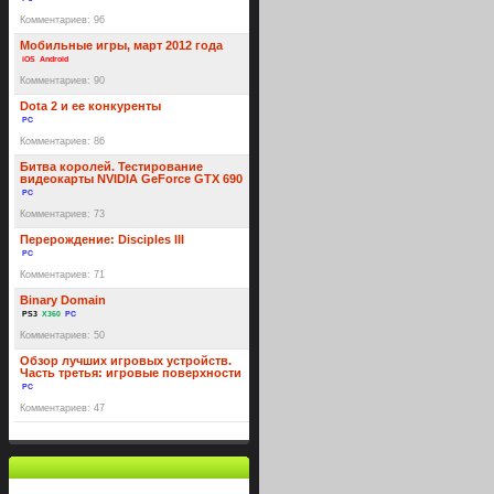
Комментариев: 96
Мобильные игры, март 2012 года
iOS
Android
Комментариев: 90
Dota 2 и ее конкуренты
PC
Комментариев: 86
Битва королей. Тестирование
видеокарты NVIDIA GeForce GTX 690
PC
Комментариев: 73
Перерождение: Disciples III
PC
Комментариев: 71
Binary Domain
PS3
X360
PC
Комментариев: 50
Обзор лучших игровых устройств.
Часть третья: игровые поверхности
PC
Комментариев: 47