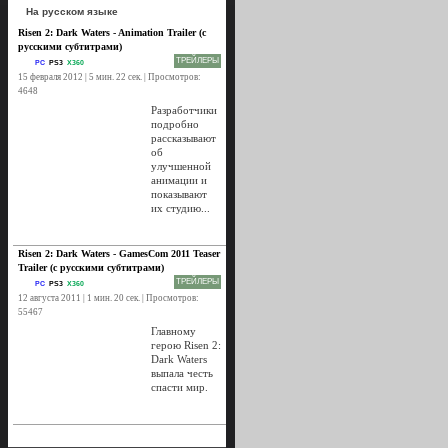
На русском языке
Risen 2: Dark Waters - Animation Trailer (с
русскими субтитрами)
ТРЕЙЛЕРЫ
PC
PS3
X360
15 февраля 2012 | 5 мин. 22 сек. | Просмотров:
4648
Разработчики
подробно
рассказывают
об
улучшенной
анимации и
показывают
их студию...
Risen 2: Dark Waters - GamesCom 2011 Teaser
Trailer (с русскими субтитрами)
ТРЕЙЛЕРЫ
PC
PS3
X360
12 августа 2011 | 1 мин. 20 сек. | Просмотров:
55467
Главному
герою Risen 2:
Dark Waters
выпала честь
спасти мир.