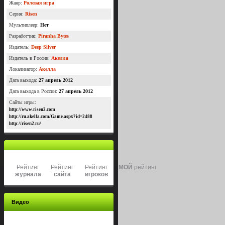
Жанр:
Ролевая игра
Серия:
Risen
Мультиплеер:
Нет
Разработчик:
Piranha Bytes
Издатель:
Deep Silver
Издатель в России:
Акелла
Локализатор:
Акелла
Дата выхода:
27 апрель 2012
Дата выхода в России:
27 апрель 2012
Сайты игры:
http://www.risen2.com
http://ru.akella.com/Game.aspx?id=2488
http://risen2.ru/
Рейтинг
Рейтинг
Рейтинг
МОЙ
рейтинг
журнала
сайта
игроков
Видео