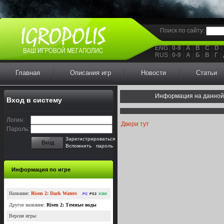
Поиск по сайту:
ENG
0-9
A
B
C
D
RUS
0-9
А
Б
В
Г
Главная
Описания игр
Новости
Статьи
Информация на данной
Вход в систему
Логин:
Двери тут
Пароль:
Зарегистрироваться
Вход
Вспомнить пароль
Информация по игре
Название:
Risen 2: Dark Waters
PC
PS3
X360
Другое название:
Risen 2: Темные воды
Версия игры: