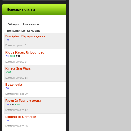
Новейшие статьи
Обзоры
Все статьи
Популярные за месяц
Disciples: Перерождение
PC
Комментариев: 9
Ridge Racer: Unbounded
PC
X360
PS3
Комментариев: 24
Kinect Star Wars
X360
Комментариев: 18
Botanicula
PC
Комментариев: 29
Risen 2: Темные воды
PC
PS3
X360
Комментариев: 120
Legend of Grimrock
PC
Комментариев: 35