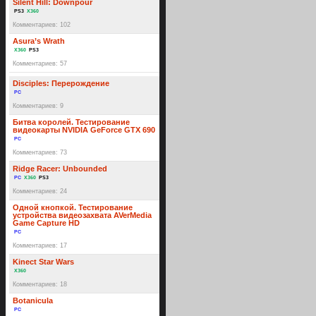
Silent Hill: Downpour
PS3
X360
Комментариев: 102
Asura’s Wrath
X360
PS3
Комментариев: 57
Disciples: Перерождение
PC
Комментариев: 9
Битва королей. Тестирование
видеокарты NVIDIA GeForce GTX 690
PC
Комментариев: 73
Ridge Racer: Unbounded
PC
X360
PS3
Комментариев: 24
Одной кнопкой. Тестирование
устройства видеозахвата AVerMedia
Game Capture HD
PC
Комментариев: 17
Kinect Star Wars
X360
Комментариев: 18
Botanicula
PC