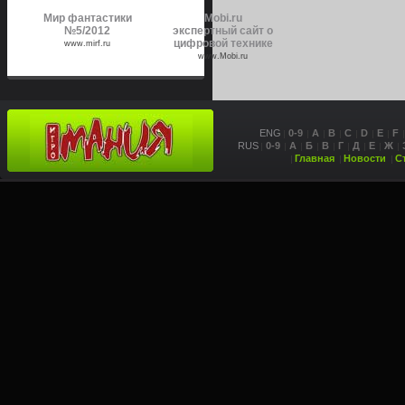
Мир фантастики
Mobi.ru
№5/2012
экспертный сайт о
цифровой технике
www.mirf.ru
www.Mobi.ru
ENG
0-9
A
B
C
D
E
F
RUS
0-9
А
Б
В
Г
Д
Е
Ж
Главная
Новости
С