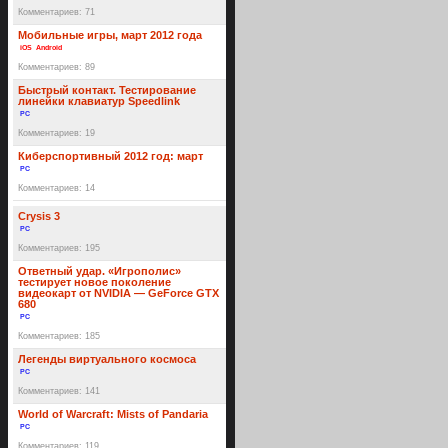
Комментариев: 71
Мобильные игры, март 2012 года
iOS
Android
Комментариев: 89
Быстрый контакт. Тестирование
линейки клавиатур Speedlink
PC
Комментариев: 19
Киберспортивный 2012 год: март
PC
Комментариев: 14
Crysis 3
PC
Комментариев: 195
Ответный удар. «Игрополис»
тестирует новое поколение
видеокарт от NVIDIA — GeForce GTX
680
PC
Комментариев: 185
Легенды виртуального космоса
PC
Комментариев: 141
World of Warcraft: Mists of Pandaria
PC
Комментариев: 119