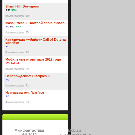
Silent Hill: Downpour
PS3
X360
Комментариев: 102
Mass Effect 3: Построй свою любовь
PC
PS3
X360
Комментариев: 95
Как сделать «убийцу» Call of Duty за
копейки
PC
Комментариев: 93
Мобильные игры, март 2012 года
iOS
Android
Комментариев: 89
Перерождение: Disciples III
PC
Комментариев: 71
Из первых рук. Warface
PC
Комментариев: 63
Мир фантастики
Mobi.ru
№5/2012
экспертный сайт о