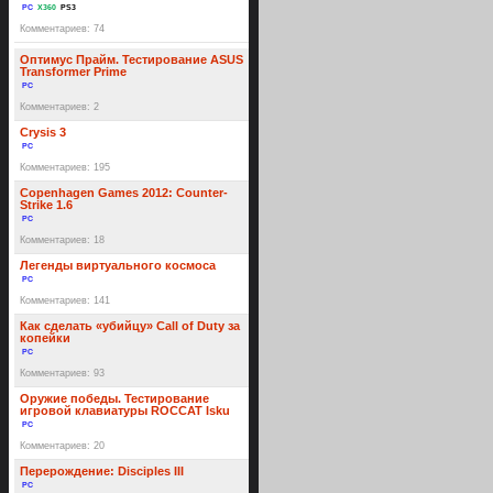
PC
X360
PS3
Комментариев: 74
Оптимус Прайм. Тестирование ASUS
Transformer Prime
PC
Комментариев: 2
Crysis 3
PC
Комментариев: 195
Copenhagen Games 2012: Counter-
Strike 1.6
PC
Комментариев: 18
Легенды виртуального космоса
PC
Комментариев: 141
Как сделать «убийцу» Call of Duty за
копейки
PC
Комментариев: 93
Оружие победы. Тестирование
игровой клавиатуры ROCCAT Isku
PC
Комментариев: 20
Перерождение: Disciples III
PC