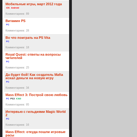
Мобильные игры, март 2012 года
iOS
Android
Комментариев: 89
Витамин PS
PC
Комментариев: 28
Во что поиграть на PS Vita
PC
Комментариев: 18
Royal Quest: ответы на вопросы
читателей
PC
Комментариев: 25
Да будет бой! Как создатель Mafia
искал деньги на новую игру
PC
Комментариев: 34
Mass Effect 3: Построй свою любовь
PC
PS3
X360
Комментариев: 95
Интервью с гильдиями Magic World
2
PC
Комментариев: 16
Mass Effect: откуда пошли игровые
расы