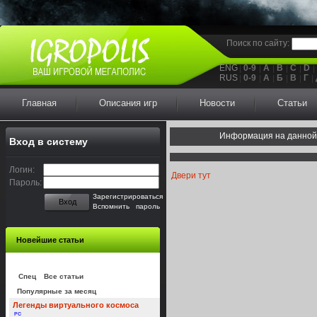
Поиск по сайту:
ENG
0-9
A
B
C
D
RUS
0-9
А
Б
В
Г
Главная
Описания игр
Новости
Статьи
Информация на данной
Вход в систему
Логин:
Двери тут
Пароль:
Зарегистрироваться
Вход
Вспомнить пароль
Новейшие статьи
Спец
Все статьи
Популярные за месяц
Легенды виртуального космоса
PC