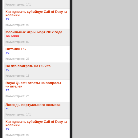
Комментариев: 141
Как сделать «убийцу» Call of Duty за
копейки
PC
Комментариев: 93
Мобильные игры, март 2012 года
iOS
Android
Комментариев: 89
Витамин PS
PC
Комментариев: 28
Во что поиграть на PS Vita
PC
Комментариев: 18
Royal Quest: ответы на вопросы
читателей
PC
Комментариев: 25
Легенды виртуального космоса
PC
Комментариев: 141
Как сделать «убийцу» Call of Duty за
копейки
PC
Комментариев: 93