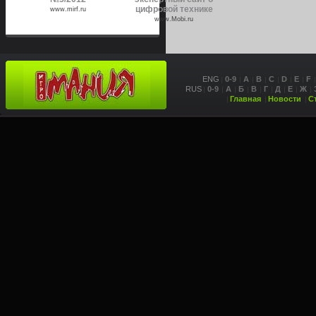
цифровой технике
www.mirf.ru
www.Mobi.ru
ENG
0-9
A
B
C
D
E
F
RUS
0-9
А
Б
В
Г
Д
Е
Ж
Главная
Новости
С