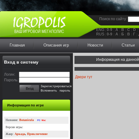
Поиск по сайту:
ENG
0-9
A
B
C
D
RUS
0-9
А
Б
В
Г
Главная
Описания игр
Новости
Статьи
Информация на данной
Вход в систему
Логин:
Двери тут
Пароль:
Зарегистрироваться
Вход
Вспомнить пароль
Информация по игре
Название:
Botanicula
PC
Mac
Версия игры:
Жанр:
Аркада
,
Приключение