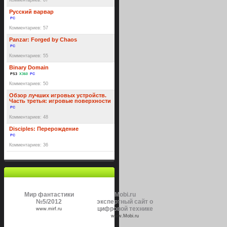
Комментариев: 67
Русский варвар
PC
Комментариев: 57
Panzar: Forged by Chaos
PC
Комментариев: 55
Binary Domain
PS3
X360
PC
Комментариев: 50
Обзор лучших игровых устройств.
Часть третья: игровые поверхности
PC
Комментариев: 48
Disciples: Перерождение
PC
Комментариев: 36
Мир фантастики
Mobi.ru
№5/2012
экспертный сайт о
цифровой технике
www.mirf.ru
www.Mobi.ru