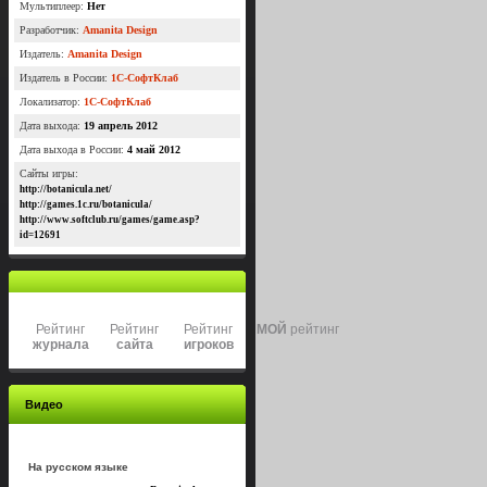
Мультиплеер:
Нет
Разработчик:
Amanita Design
Издатель:
Amanita Design
Издатель в России:
1С-СофтКлаб
Локализатор:
1С-СофтКлаб
Дата выхода:
19 апрель 2012
Дата выхода в России:
4 май 2012
Сайты игры:
http://botanicula.net/
http://games.1c.ru/botanicula/
http://www.softclub.ru/games/game.asp?
id=12691
Рейтинг
Рейтинг
Рейтинг
МОЙ
рейтинг
журнала
сайта
игроков
Видео
На русском языке