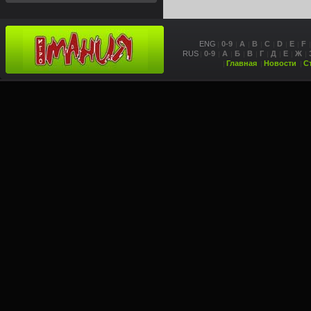
ENG
0-9
A
B
C
D
E
F
RUS
0-9
А
Б
В
Г
Д
Е
Ж
Главная
Новости
С