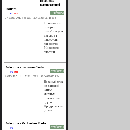
На английском языке
Botanicula -
Официальный
Трейлер
ТРЕЙЛЕРЫ
PC
Mac
27 марта 2012 | 56 сек. | Просмотров: 18936
Трагическая
история
погибающего
дерева от
нашествия
паразитов.
Миссия по
спасени...
Botanicula - Pre-Release Trailer
ТРЕЙЛЕРЫ
PC
Mac
5 апреля 2012 | 1 мин. 6 сек. | Просмотров: 356
Вредный жук,
не дающий
житья
мирным
обитателям
дерева.
Предрелизный
ролик.
Botanicula - Mr. Lantern Trailer
ТРЕЙЛЕРЫ
PC