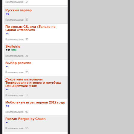
Комментариев: 14
Русский варвар
PC
Комментариев: 57
По стопам CS, или «Только не
Global Offensive!»
PC
Комментариев: 33
Skullgirls
PS3
X360
Комментариев: 21
Выбор религии
PC
Комментариев: 25
Секретные материалы.
Тестирование игрового ноутбука
Dell Alienware M18x
PC
Комментариев: 14
Мобильные игры, апрель 2012 года
PC
Комментариев: 67
Panzar: Forged by Chaos
PC
Комментариев: 55