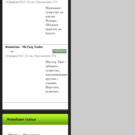
14 февраля 2012 | 35 сек. | Просмотров: 375
Маленькое
существо по
кличке
Фонарь.
Обожает
прыгать на
батуте.
Botanicula - Mr.Twig Trailer
ТРЕЙЛЕРЫ
PC
23 января 2012 | 25 сек. | Просмотров: 276
Мистер Твиг -
забавное
существо,
напоминающее
прутик с
глазами.
Впрочем,
возможн...
Новейшие статьи
Обзоры
Все статьи