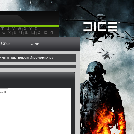
T
U
V
W
X
Y
Z
Ф
Х
Ц
Ч
Ш
Щ
Э
Ю
Я
Обои
Патчи
нным партнером Игромания.ру
ний:
0