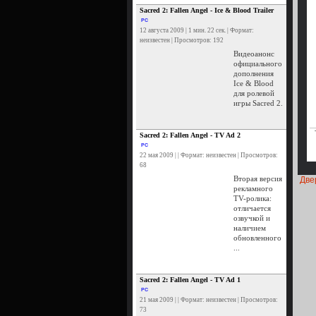
Sacred 2: Fallen Angel - Ice & Blood Trailer
PC
12 августа 2009 | 1 мин. 22 сек. | Формат:
неизвестен | Просмотров: 192
Видеоанонс
официального
дополнения
Ice & Blood
для ролевой
игры Sacred 2.
Sacred 2: Fallen Angel - TV Ad 2
PC
22 мая 2009 | | Формат: неизвестен | Просмотров:
68
Вторая версия
Две
рекламного
TV-ролика:
отличается
озвучкой и
наличием
обновленного
...
Sacred 2: Fallen Angel - TV Ad 1
PC
21 мая 2009 | | Формат: неизвестен | Просмотров:
73