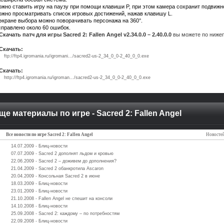
жно ставить игру на паузу при помощи клавиши P, при этом камера сохранит подвижн
жно просматривать список игровых достижений, нажав клавишу L.
экране выбора можно поворачивать персонажа на 360°.
правлено около 60 ошибок.
Скачать патч для игры Sacred 2: Fallen Angel v2.34.0.0 – 2.40.0.0
вы можете по нижеп
Скачать:
ftp://ftp4.igromania.ru/igromani.../sacred2-us-2_34_0_0-2_40_0_0.exe
Скачать:
http://ftp4.igromania.ru/igroman.../sacred2-us-2_34_0_0-2_40_0_0.exe
ще материалы по игре - Sacred 2: Fallen Angel
Все новости по игре Sacred 2: Fallen Angel
Новостей
14.07.2009 - Блиц-новости
07.07.2009 - Sacred 2 дополнят льдом и кровью
22.06.2009 - Sacred 2 – доживем до дополнения?
21.04.2009 - Sacred 2 обанкротила Ascaron
20.04.2009 - Консольная Sacred 2 в июне
18.03.2009 - Блиц-новости
23.01.2009 - Блиц-новости
21.10.2008 - Fallen Angel не спешит на консоли
14.10.2008 - Блиц-новости
25.09.2008 - Sacred 2: каждому – по потребностям
22.09.2008 - Блиц-новости