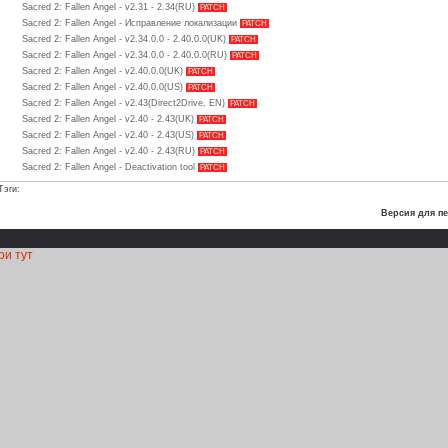
Sacred 2: Fallen Angel - v2.31 - 2.34(RU)
PATCH
Sacred 2: Fallen Angel - Исправление локализации
PATCH
Sacred 2: Fallen Angel - v2.34.0.0 - 2.40.0.0(UK)
PATCH
Sacred 2: Fallen Angel - v2.34.0.0 - 2.40.0.0(RU)
PATCH
Sacred 2: Fallen Angel - v2.40.0.0(UK)
PATCH
Sacred 2: Fallen Angel - v2.40.0.0(US)
PATCH
Sacred 2: Fallen Angel - v2.43(Direct2Drive, EN)
PATCH
Sacred 2: Fallen Angel - v2.40 - 2.43(UK)
PATCH
Sacred 2: Fallen Angel - v2.40 - 2.43(US)
PATCH
Sacred 2: Fallen Angel - v2.40 - 2.43(RU)
PATCH
Sacred 2: Fallen Angel - Deactivation tool
PATCH
Тэги:
Версия для пе
ри тут