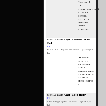
Рекламный
TV-
ролик.Лаконичный
ответ на
вопрос,
почему в
магазине
стоит
остановит...
Sacred 2: Fallen Angel - Exclusive Launch
Trailer
PC
14 мая 2009 | | Формат: неизвестен | Просмотров:
132
Шестерка
героев в
ожидании
новых
приключений
в уникальном
игровом
мире, судьба
о...
Sacred 2: Fallen Angel - Co-op Trailer
PC
5 мая 2009 | | Формат: неизвестен | Просмотров:
128