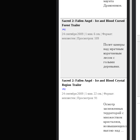
маунта
Драконикон.
Sacred 2: Fallen Angel - Ice and Blood Cursed
Forest Trailer
PC
24 сентября 2009 | 1 мин. 6 сек. | Формат:
неизвестен | Просмотров: 109
Полет камеры
над мрачным
коричневым
лесом с
голыми
деревьями.
Sacred 2: Fallen Angel - Ice and Blood Crystal
Region Trailer
PC
24 сентября 2009 | 1 мин. 22 сек. | Формат:
неизвестен | Просмотров: 91
Осмотр
заснеженных
территорий с
множеством
кристаллов,
возвышающихся
высоко над ...