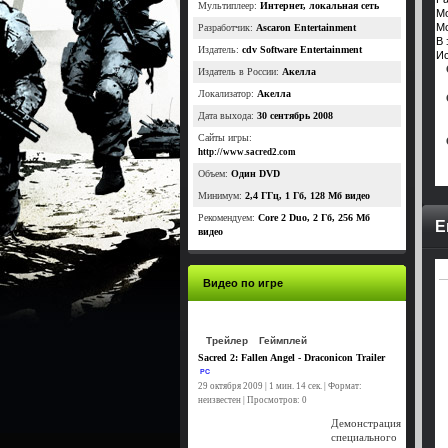
Мультиплеер:
Интернет, локальная сеть
Мо
Мо
Разработчик:
Ascaron Entertainment
В 
Издатель:
cdv Software Entertainment
Ис
Издатель в России:
Акелла
Локализатор:
Акелла
Дата выхода:
30 сентябрь 2008
Сайты игры:
http://www.sacred2.com
Объем:
Один DVD
Минимум:
2,4 ГГц, 1 Гб, 128 Мб видео
Рекомендуем:
Core 2 Duo, 2 Гб, 256 Мб
Е
видео
Видео по игре
Трейлер
Геймплей
Sacred 2: Fallen Angel - Draconicon Trailer
PC
29 октября 2009 | 1 мин. 14 сек. | Формат:
неизвестен | Просмотров: 0
Демонстрация
специального