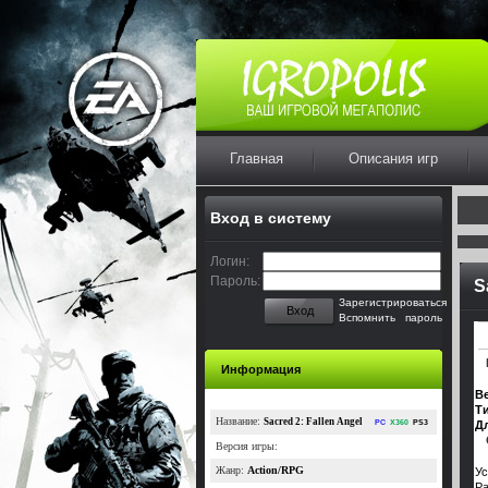
Главная
Описания игр
Вход в систему
Логин:
Пароль:
S
Зарегистрироваться
Вход
Вспомнить пароль
Информация
Ве
Т
Название:
Sacred 2: Fallen Angel
PC
X360
PS3
Дл
Версия игры:
Жанр:
Action/RPG
Ус
Ра