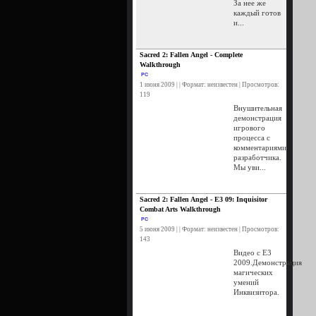
За нее же
каждый готов
и...
Sacred 2: Fallen Angel - Complete
Walkthrough
PC
1 июня 2009 | | Формат: неизвестен | Просмотров:
119
Внушительная
демонстрация
игрового
процесса с
комментариями
разработчика.
Мы уви...
Sacred 2: Fallen Angel - E3 09: Inquisitor
Combat Arts Walkthrough
PC
5 июня 2009 | | Формат: неизвестен | Просмотров:
143
Видео с E3
2009.Демонстрация
магических
умений
Инквизитора.