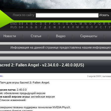
Поиск по сайту:
Искать
ENG
0-9
A
B
C
D
E
F
G
H
I
G
K
L
M
N
O
P
Q
R
S
RUS
0-9
А
Б
В
Г
Д
Е
Ж
З
И
К
Л
М
Н
О
П
Р
С
Т
У
Новости
Статьи
Видео
Скриншоты
Информация на данной странице предоставлена нашим информацио
acred 2: Fallen Angel - v2.34.0.0 - 2.40.0.0(US)
3 апреля 2009 | скачива
PC
Патч для игры Sacred 2: Fallen Angel.
рсия патча:
2.40.0.0
ип:
обновление предыдущей версии
я какой версии игры:
английская версия
Список изменений:
овершенствована поддержка технологии NVIDIA PhysX.
сширена боевая система.