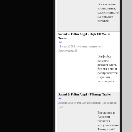
Восхваление
кооператива,
рассчитанного
на четырех
человек.
Sacred 2: Fallen Angel - High Elf Mount
Trailer
PC
11 марта 2009 | | Формат: неизвестен |
Просмотров: 80
Эльфийка
катается
верхом вдоль
берега реки и
расправляется
с врагом,
используя в...
Sacred 2: Fallen Angel - T-Energy Trailer
PC
3 марта 2009 | | Формат: неизвестен | Просмотров:
122
Все живое в
Анкарии
питается
могущественной
Т-энергией!