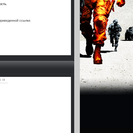
ость.
риведенной ссылке.
: 18