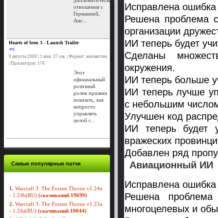
дипломатические
Исправлена ошибка 
отношения с
Германией,
Решена проблема с
Анг...
организации дружес
ИИ теперь будет уч
Hearts of Iron 3 - Launch Trailer
PC
Сделаны множест
9 августа 2009 | 1 мин. 37 сек. | Формат: неизвестен
| Просмотров: 176
окружения.
Этот
ИИ теперь больше у
официальный
релизный
ИИ теперь лучше у
ролик призван
показать, как
с небольшим числом
непросто
управлять
Улучшен код распре
целой с...
ИИ теперь будет у
вражеских провинци
Добавлен ряд проп
Авиационный ИИ
Самые популярные патчи
Исправлена ошибка 
1.
Warcraft 3: The Frozen Throne v1.24a
Решена проблема
- 1.24b(RU)
(скачиваний 19699)
2.
Warcraft 3: The Frozen Throne v1.23a
многоцелевых и обы
- 1.24a(RU)
(скачиваний 10044)