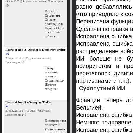
11 мая 2009 | | Формат: неизвестен | Просмотров:
равно добавлялись
150
Играть с
(что приводило к со
Советским
Союзом
Переписана функция
опасно, но в
Сделаны поправки в
Hearts of Iron
3 этого не
Исправлена ошибка 
избежать.
Исправлена ошибка
распределение войс
Hearts of Iron 3 - Arsenal of Democracy Trailer
PC
ИИ больше не буд
23 апреля 2009 | | Формат: неизвестен |
Просмотров: 88
приоритетом в пр
Обзор
перетасовок дивиз
военного
арсенала
партизанами и т.п.).
Соединенных
Штатов
Сухопутный ИИ
Америки.
Франции теперь до
Hearts of Iron 3 - Gameplay Trailer
Бельгией.
PC
20 апреля 2009 | | Формат: неизвестен |
Исправлена ошибка 
Просмотров: 142
Перемещаемся
Немного подправлен
по карте и
Исправлена ошибка
устанавливаем