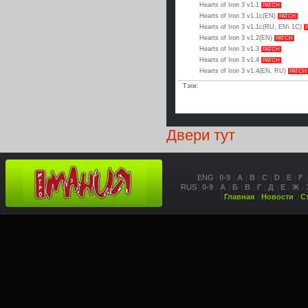
Hearts of Iron 3 v1.1
PATCH
Hearts of Iron 3 v1.1c(EN)
PATCH
Hearts of Iron 3 v1.1c(RU, EN\ 1C)
P
Hearts of Iron 3 v1.2(EN)
PATCH
Hearts of Iron 3 v1.3
PATCH
Hearts of Iron 3 v1.4
PATCH
Hearts of Iron 3 v1.4(EN, RU)
PATCH
Тэги:
Двери тут
ENG
0-9
A
B
C
D
E
F
RUS
0-9
А
Б
В
Г
Д
Е
Ж
Главная
Новости
С