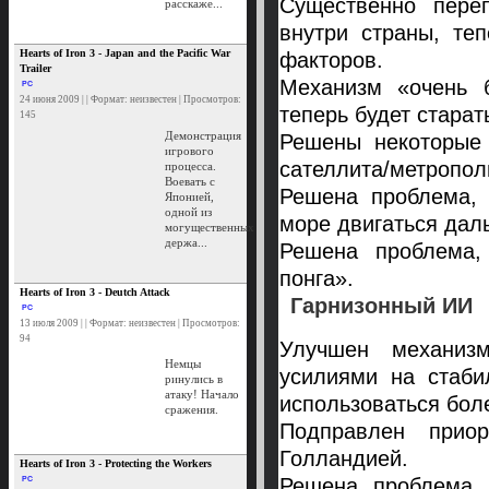
Существенно пере
расскаже...
внутри страны, те
Hearts of Iron 3 - Japan and the Pacific War
факторов.
Trailer
Механизм «очень б
PC
24 июня 2009 | | Формат: неизвестен | Просмотров:
теперь будет старат
145
Демонстрация
Решены некоторые 
игрового
сателлита/метропол
процесса.
Воевать с
Решена проблема, 
Японией,
одной из
море двигаться дал
могущественных
держа...
Решена проблема,
понга».
Hearts of Iron 3 - Deutch Attack
Гарнизонный ИИ
PC
13 июля 2009 | | Формат: неизвестен | Просмотров:
94
Улучшен механизм
Немцы
усилиями на стаби
ринулись в
атаку! Начало
использоваться бол
сражения.
Подправлен прио
Голландией.
Hearts of Iron 3 - Protecting the Workers
Решена проблема, 
PC