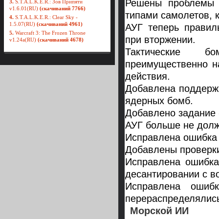
Решены проблемы 
3.
S.T.A.L.K.E.R.: Зов Припяти
v1.6.01(RU)
(скачиваний 7766)
типами самолетов, 
4.
S.T.A.L.K.E.R.: Clear Sky -
1.5.07(RU)
(скачиваний 4961)
АУГ теперь правил
5.
Warcraft 3: The Frozen Throne
при вторжении.
v1.24a(RU)
(скачиваний 4678)
Тактические бо
преимущественно на
действия.
Добавлена поддержк
ядерных бомб.
Добавлено задание 
АУГ больше не долж
Исправлена ошибка 
Добавлены проверки
Исправлена ошибка
десантировании с в
Исправлена ошибк
перераспределялись
Морской ИИ