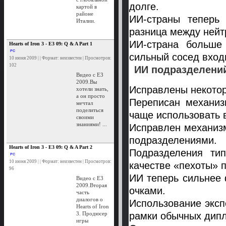
долге.
картой в
районе
ИИ-страны теперь 
Италии.
разница между нейт
ИИ-страна больше 
Hearts of Iron 3 - E3 09: Q & A Part 1
PC
сильный сосед вход
10 июня 2009 | | Формат: неизвестен | Просмотров:
102
ИИ подразделени
Видео с E3
2009.Вы
Исправлены некотор
хотели знать,
а он просто
Переписан механиз
мечтал
поделиться
чаще использовать в
своими
знаниями! ...
Исправлен механиз
подразделениями.
Hearts of Iron 3 - E3 09: Q & A Part 2
Подразделения ти
PC
10 июня 2009 | | Формат: неизвестен | Просмотров:
качестве «пехоты» 
96
ИИ теперь сильнее 
Видео с E3
2009.Вторая
очками.
часть
диалогов о
Использование экс
Hearts of Iron
3. Продюсер
рамки обычных дипл
игры