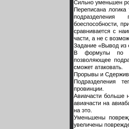
Сильно уменьшен рос
Переписана логика 
подразделения 
боеспособности, пр
сравнивается с на
части, а не с возмо
Задание «Вывод из 
В формулы по ра
позволяющее подра
сможет атаковать.
Прорывы и Сдержива
Подразделения те
провинции.
Авиачасти больше н
авиачасти на авиаба
на это.
Уменьшены поврежд
увеличены поврежд