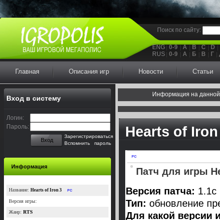
Поиск по сайту:
ENG
0-9
A
B
C
D
RUS
0-9
А
Б
В
Г
Главная
Описания игр
Новости
Статьи
Информация на данной
Вход в систему
Логин:
Пароль:
Hearts of Iron
Зарегистрироваться
Вход
Вспомнить пароль
PC
Информация
Патч для игры Hea
Версия патча:
1.1c
Название:
Hearts of Iron 3
PC
Тип:
обновление пр
Версия игры:
Жанр:
RTS
Для какой версии 