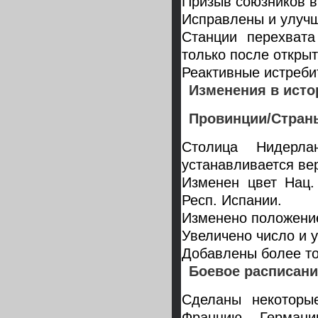
Призыв союзников в
Исправлены и улуч
Станции перехвата
только после откры
Реактивные истреби
Изменения в исто
Провинции/Стран
Столица Нидерла
устанавливается ве
Изменен цвет Нац.
Респ. Испании.
Изменено положение
Увеличено число и 
Добавлены более то
Боевое расписани
Сделаны некоторы
Францию, Герман