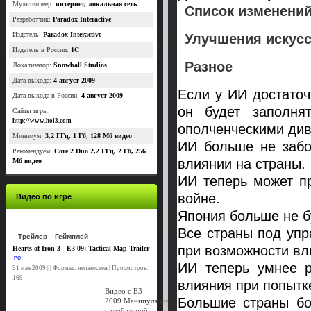
Мультиплеер:
интернет, локальная сеть
Список изменений
Разработчик:
Paradox Interactive
Издатель:
Paradox Interactive
Улучшения искусс
Издатель в России:
1C
Разное
Локализатор:
Snowball Studios
Дата выхода:
4 август 2009
Если у ИИ достаточ
Дата выхода в России:
4 август 2009
он будет заполня
Сайты игры:
http://www.hoi3.com
ополченческими див
Минимум:
3,2 ГГц, 1 Гб, 128 Мб видео
ИИ больше не забо
Рекомендуем:
Core 2 Duo 2,2 ГГц, 2 Гб, 256
влиянии на страны.
Мб видео
ИИ теперь может п
войне.
Видео по игре
Япония больше не б
Все страны под упр
Трейлер
Геймплей
при возможности вли
Hearts of Iron 3 - E3 09: Tactical Map Trailer
PC
ИИ теперь умнее р
31 мая 2009 | | Формат: неизвестен | Просмотров:
169
влияния при попытк
Видео с E3
Большие страны бо
2009.Манипуляции
с глобальной