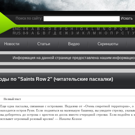
Поиск по сайту:
Искать
ENG
0-9
A
B
C
D
E
F
G
H
I
G
K
L
M
N
O
P
Q
R
S
RUS
0-9
А
Б
В
Г
Д
Е
Ж
З
И
К
Л
М
Н
О
П
Р
С
Т
У
Новости
Статьи
Видео
Скриншоты
Информация на данной странице предоставлена нашим информацио
оды по "Saints Row 2" (читательские пасхалки)
Полный текст
Еще одна пасхалка, связанная с островами. Недалеко от «Очень секретной территории», 
находится остров Руин. Если подняться на маленькую башенку, вы увидите стрелку, указ
вы доберетесь до острова с крестом из досок вместо очередной стрелки. Если подойти к к
всплывет огромный розовый кролик! —
Никита Козлов