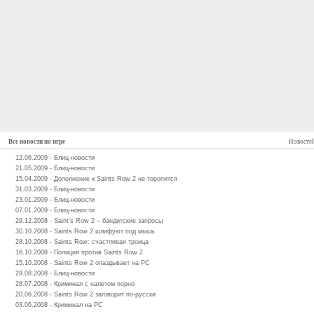
Все новости по игре
Новостей
12.06.2009 - Блиц-новости
21.05.2009 - Блиц-новости
15.04.2009 - Дополнение к Saints Row 2 не торопится
31.03.2009 - Блиц-новости
23.01.2009 - Блиц-новости
07.01.2009 - Блиц-новости
29.12.2008 - Saint's Row 2 – бандитские запросы
30.10.2008 - Saints Row 2 шлифуют под мышь
28.10.2008 - Saints Row: счастливая троица
16.10.2008 - Полиция против Saints Row 2
15.10.2008 - Saints Row 2 опаздывает на РС
29.08.2008 - Блиц-новости
28.07.2008 - Криминал с налетом порно
20.06.2008 - Saints Row 2 заговорит по-русски
03.06.2008 - Криминал на РС