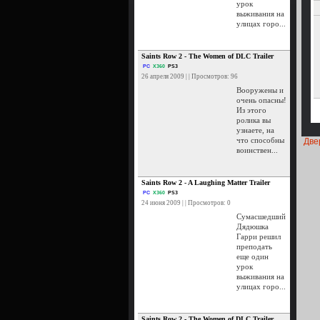
урок
выживания на
улицах горо...
Saints Row 2 - The Women of DLC Trailer
PC
X360
PS3
26 апреля 2009 | | Просмотров: 96
Вооружены и
очень опасны!
Из этого
ролика вы
узнаете, на
что способны
Две
воинствен...
Saints Row 2 - A Laughing Matter Trailer
PC
X360
PS3
24 июня 2009 | | Просмотров: 0
Сумасшедший
Дядюшка
Гарри решил
преподать
еще один
урок
выживания на
улицах горо...
Saints Row 2 - The Women of DLC Trailer