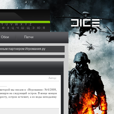
T
U
V
W
X
Y
Z
Ф
Х
Ц
Ч
Ш
Щ
Э
Ю
Я
Обои
Патчи
нным партнером Игромания.ру
Автор:
о которой мы писали в «Игромании» №6/2009,
ывающую на следующий остров. В конце концов
ресту, остров исчезнет, а из воды неподалеку