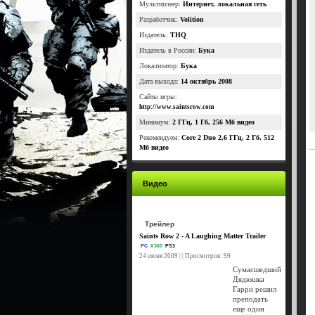
Мультиплеер:
Интернет, локальная сеть
Разработчик:
Volition
Издатель:
THQ
Издатель в России:
Бука
Локализатор:
Бука
Дата выхода:
14 октябрь 2008
Сайты игры:
http://www.saintsrow.com
Минимум:
2 ГГц, 1 Гб, 256 Мб видео
Рекомендуем:
Core 2 Duo 2,6 ГГц, 2 Гб, 512
Мб видео
Видео
Трейлер
Saints Row 2 - A Laughing Matter Trailer
PC
X360
PS3
24 июня 2009 | | Просмотров: 99
Сумасшедший
Дядюшка
Гарри решил
преподать
еще один