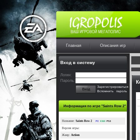
Главная
Описания игр
Вход в систему
Логин:
Пароль:
К
Зарегистрироваться
Вход
Вспомнить пароль
Информация по игре "Saints Row 2"
Название:
Saints Row 2
PC
X360
PS3
Версия игры:
Жанр:
Action