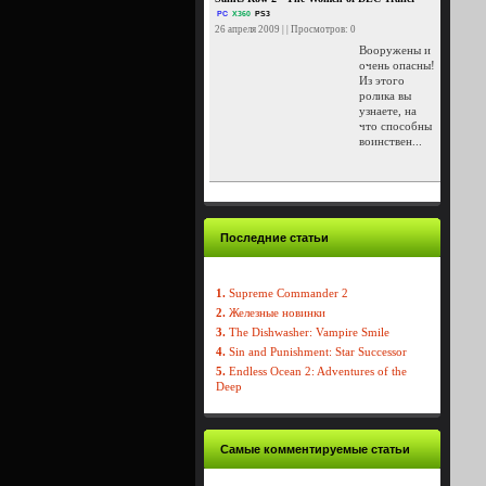
PC
X360
PS3
26 апреля 2009 | | Просмотров: 0
Вооружены и
очень опасны!
Из этого
ролика вы
узнаете, на
что способны
воинствен...
Последние статьи
1.
Supreme Commander 2
2.
Железные новинки
3.
The Dishwasher: Vampire Smile
4.
Sin and Punishment: Star Successor
5.
Endless Ocean 2: Adventures of the
Deep
Самые комментируемые статьи