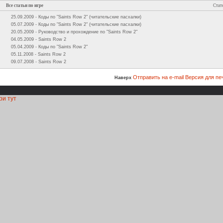
Все статьи по игре
Стат
25.09.2009 - Коды по "Saints Row 2" (читательские пасхалки)
05.07.2009 - Коды по "Saints Row 2" (читательские пасхалки)
20.05.2009 - Руководство и прохождение по "Saints Row 2"
04.05.2009 - Saints Row 2
05.04.2009 - Коды по "Saints Row 2"
05.11.2008 - Saints Row 2
09.07.2008 - Saints Row 2
Отправить на e-mail
Версия для пе
Наверх
ри тут