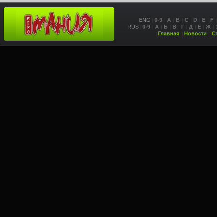
ENG
0-9
A
B
C
D
E
F
RUS
0-9
А
Б
В
Г
Д
Е
Ж
Главная
Новости
С