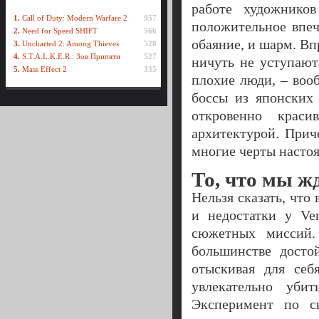
работе художнико
1.
Call of Duty: Modern Warfare 2
957
положительное впеч
2.
Need for Speed SHIFT
566
обаяние, и шарм. В
3.
Uncharted 2: Among Thieves
528
4.
S.T.A.L.K.E.R.: Зов Припяти
527
ничуть не уступают
5.
Mass Effect 2
335
плохие люди, – воо
боссы из японских 
откровенно крас
архитектурой. Прич
многие черты насто
То, что мы ж
Нельзя сказать, что
и недостатки у Ve
сюжетных миссий.
большинстве досто
отыскивая для себ
увлекательно уби
Эксперимент по с