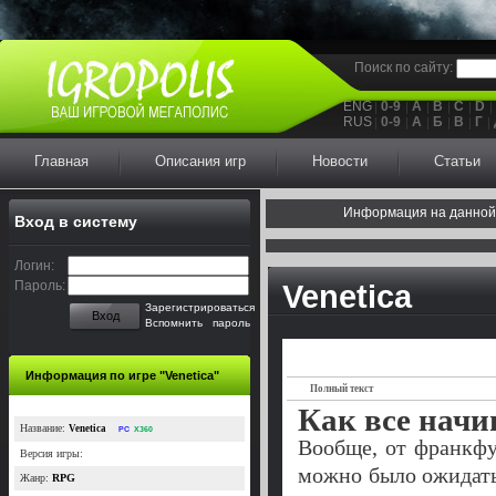
Поиск по сайту:
ENG
0-9
A
B
C
D
RUS
0-9
А
Б
В
Г
Главная
Описания игр
Новости
Статьи
Информация на данной
Вход в систему
Логин:
Пароль:
Venetica
Зарегистрироваться
Вход
Вспомнить пароль
Информация по игре "Venetica"
Полный текст
Как все начи
Название:
Venetica
PC
X360
Вообще, от франкфур
Версия игры:
можно было ожидать 
Жанр:
RPG