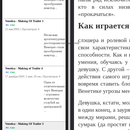
прообразами
кто в силах низв
некотор...
«прокачаться».
Venetica - Making Of Trailer 1
Как играется
PC
X360
21 мая 2009 | | Просмотров: 0
Несколько
слэшера и ролевой 
архитектурных
достопримечательностей
свои характеристик
Венеции стали
прообразами
способности. Как и 
некотор...
умения, обучаясь у
девушку. С другой –
Venetica - Making оf Trailer 4
PC
X360
действия самого иг
17 декабря 2009 | 2 мин. 39 сек. | Просмотров: 0
Одна из
вовремя ставить бл
отличительных
Венетике угрозы мен
черт Венеции
- огромное
количество
Девушка, кстати, мо
голубей на
центральной
в один конец, а зау
...
между мирами, реша
сумрак (да простят
Venetica - Making Of Trailer 3
PC
X360