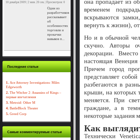
она пропадает из об
10 декабря 2009 | 2 мин. 20 сек. | Просмотров: 0
временем подкрад
Один из
разработчиков
вскрываются замки
рассказывает
об
вернуть к жизни), о
особенностях
торговли и
прокачки
Но и в обычной чел
навыков п...
скучно. Авторы о
декорации. Вмест
настоящая Венеция
Последние статьи
Причем город про
представляет собой
1.
Ace Attorney Investigations: Miles
разбегаются в разн
Edgeworth
крыши, на которых 
2.
The Witcher 2: Assassins of Kings –
первые впечатления
меняется. При све
3.
Metroid: Other M
граждане, а в тем
4.
BattleBlock Theater
5.
Greed Corp
некоторые задания 
Как выглядит
Самые комментируемые статьи
Технически Venetic