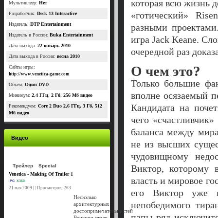
которая всю жизнь д
Мультиплеер:
Нет
«готический» Rise
Разработчик:
Deck 13 Interactive
Издатель:
DTP Entertainment
разными проектами
Издатель в России:
Buka Entertainment
игра Jack Keane. Сло
Дата выхода:
22 январь 2010
очередной раз доказ
Дата выхода в России:
весна 2010
О чем это?
Сайты игры:
http://www.venetica-game.com
Только большие фа
Объем:
Один DVD
вполне осязаемый п
Минимум:
2,4 ГГц, 2 Гб, 256 Мб видео
Кандидата на поче
Рекомендуем:
Core 2 Duo 2,6 ГГц, 3 Гб, 512
Мб видео
чего «счастливчик»
баланса между мира
Видео
не из высших сущес
чудовищному недо
Трейлер
Special
Виктор, которому 
Venetica - Making Of Trailer 1
власть и мировое го
PC
X360
21 мая 2009 | | Просмотров: 263
его Виктор уже и
Несколько
непобедимого тира
архитектурных
достопримечательностей
папы ряд исключите
Венеции стали