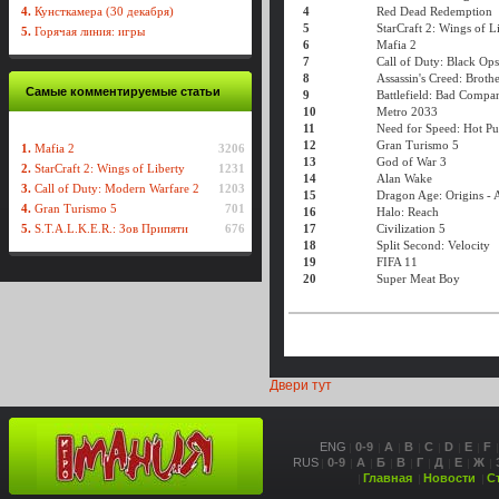
4.
Кунсткамера (30 декабря)
4
Red Dead Redemption
5
StarCraft 2: Wings of L
5.
Горячая линия: игры
6
Mafia 2
7
Call of Duty: Black Ops
8
Assassin's Creed: Brot
Самые комментируемые статьи
9
Battlefield: Bad Compa
10
Metro 2033
11
Need for Speed: Hot Pu
12
Gran Turismo 5
1.
Mafia 2
3206
13
God of War 3
2.
StarCraft 2: Wings of Liberty
1231
14
Alan Wake
3.
Call of Duty: Modern Warfare 2
1203
15
Dragon Age: Origins -
4.
Gran Turismo 5
701
16
Halo: Reach
5.
S.T.A.L.K.E.R.: Зов Припяти
676
17
Civilization 5
18
Split Second: Velocity
19
FIFA 11
20
Super Meat Boy
Двери тут
ENG
0-9
A
B
C
D
E
F
RUS
0-9
А
Б
В
Г
Д
Е
Ж
Главная
Новости
С