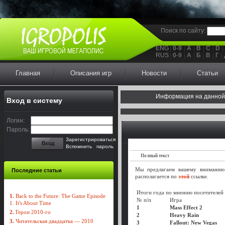
Поиск по сайту:
ENG
0-9
A
B
C
D
RUS
0-9
А
Б
В
Г
Главная
Описания игр
Новости
Статьи
Информация на данной
Вход в систему
Логин:
Пароль:
Зарегистрироваться
Вход
Вспомнить пароль
Полный текст
Мы предлагаем вашему вниманию 
Последние статьи
располагается по
этой
ссылке.
Итоги года по мнению посетителе
1.
Back to the Future: The Game Episode
№ п/п
Игра
1. It's About Time
1
Mass Effect 2
2.
Герои 2010-го
2
Heavy Rain
3.
Читательская двадцатка — 2010
3
Fallout: New Vegas