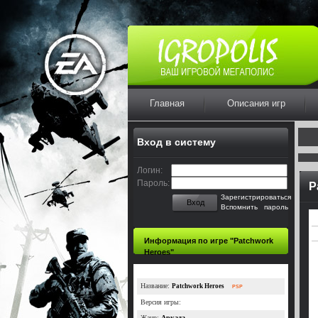
Главная
Описания игр
Вход в систему
Логин:
Пароль:
P
Зарегистрироваться
Вход
Вспомнить пароль
Информация по игре "Patchwork
Heroes"
Название:
Patchwork Heroes
PSP
Версия игры:
Жанр:
Аркада