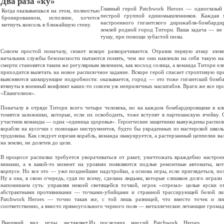
Два раза «ку»
Главный герой Patchwork Heroes — одноглазы
Когда оказываешься на этом, полностью
пестрой группой единомышленников. Каждая 
бронированном, исполине, хочется
настроенного гигантского дирижабля-бомбарди
метнуть консоль в ближайшую стену.
землей родной город Титори. Ваша задача — не д
тушу, при помощи зубастой пилы.
Совсем простой поначалу, сюжет вскоре разворачивается. Отразив первую атаку зло
начальник службы безопасности пытаются понять, чем же они навлекли на себя такую н
смерти становятся таким же регулярным явлением, как восход солнца, а команда Титори еле
приходится вылетать на новое распилочное задание. Вскоре герой спасает строптивую пр
выясняются шокирующие подробности: оказывается, город — это тоже гигантский бомба
втянуты в военный конфликт каких-то совсем уж неприличных масштабов. Враги же все при
«Евангелион».
Поначалу в отряде Титори всего четыре человека, но на каждом бомбардировщике в кл
томятся заложники, которые, если их освободить, тоже вступят в партизанскую ячейку.
участник команды — одна «единица здоровья». Героические защитники вынуждены распил
корабли на кусочки с помощью инструментов, будто бы украденных из мастерской школ
трудовика. Как следует изрезав корабль, команда эвакуируется, а растерзанный цеппелин ва
на землю, не долетев до цели.
В процессе распилки требуется уворачиваться от ракет, уничтожать враждебно настро
минами, а в какой-то момент на уровнях появляются подлые ремонтные автоматы, ко
корпусе. Но все это — уже позднейшие надстройки, а основа игры, если приглядеться, п
Ну а она, в свою очередь, судя по всему, сделана людьми, которые слишком долго играл
напоминаем суть: управляя некоей светящейся точкой, игрок «отрезал» целые куски от
абстрактными противниками — точками-убийцами и странной трассирующей белой лин
Patchwork Heroes — точно такая же, с той лишь разницей, что вместо точек и л
соответственно, а вместо прямоугольного черного поля — металлические летающие гром
Внешний вид игры заставляет
Из последних миссий Patchwork Heroes