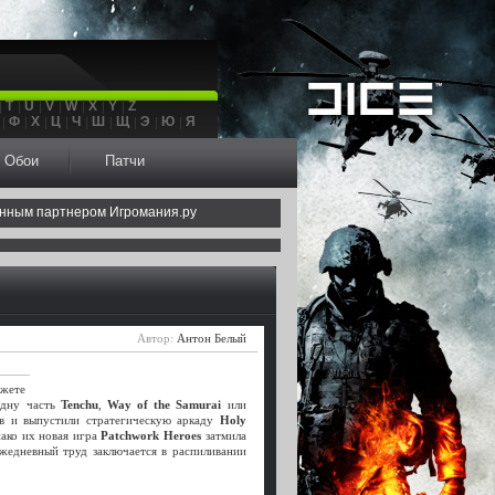
T
U
V
W
X
Y
Z
Ф
Х
Ц
Ч
Ш
Щ
Э
Ю
Я
Обои
Патчи
нным партнером Игромания.ру
Автор:
Антон Белый
ожете
одну часть
Tenchu
,
Way of the Samurai
или
ов и выпустили стратегическую аркаду
Holy
ако их новая игра
Patchwork Heroes
затмила
ежедневный труд заключается в распиливании