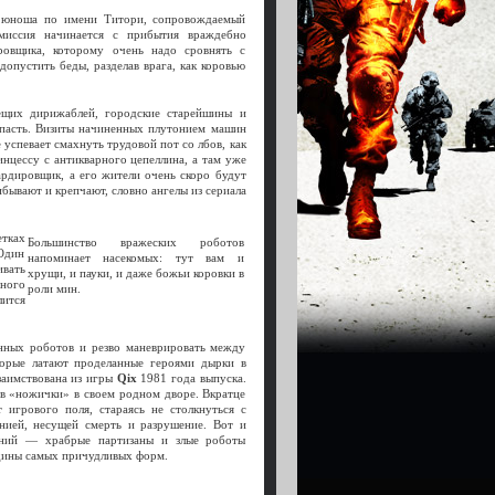
й юноша по имени Титори, сопровождаемый
миссия начинается с прибытия враждебно
ровщика, которому очень надо сровнять с
опустить беды, разделав врага, как коровью
вещих дирижаблей, городские старейшины и
апасть. Визиты начиненных плутонием машин
 успевает смахнуть трудовой пот со лбов, как
инцессу с антикварного цепеллина, а там уже
рдировщик, а его жители очень скоро будут
бывают и крепчают, словно ангелы из сериала
етках
Большинство вражеских роботов
 Один
напоминает насекомых: тут вам и
ивать
хрущи, и пауки, и даже божьи коровки в
ьного
роли мин.
лится
енных роботов и резво маневрировать между
торые латают проделанные героями дырки в
озаимствована из игры
Qix
1981 года выпуска.
и в «ножички» в своем родном дворе. Вкратце
 игрового поля, стараясь не столкнуться с
ией, несущей смерть и разрушение. Вот и
иний — храбрые партизаны и злые роботы
адины самых причудливых форм.