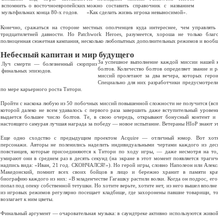
вспомнить о восточноевропейских
можно составить справочник с названием
мультфильмах конца 80-х годов.
«Как сделать жизнь игрока невыносимой».
Конечно, сражаться на стороне местных ополченцев куда интереснее, чем управлять 
тридцатилетней давности. Но Patchwork Heroes, разумеется, хороша не только бла
полноценная сюжетная кампания, несколько любопытных дополнительных режимов и вообщ
Небесный капитан и мир будущего
За успешное выполнение каждой миссии нашей к
Луч смерти — болезненный сюрприз
болтов. Количество болтов определяет звание и 
финальных эпизодов.
миссий пролетают за два вечера, которых геро
Специально для них разработчики предусмотрел
по мере карьерного роста Титори.
Пройти с наскока любую из 50 побочных миссий повышенной сложности не получится (вспо
которой далеко не всем удавалось с первого раза завершить даже вступительный уровен
выдается большее число болтов. Те, в свою очередь, открывают бонусный контент и 
настоящего самурая лучшая награда за победу — новое испытание. Ветераны HIoP знают эт
Еще одно сходство с предыдущим проектом Acquire — отличный юмор. Вот хот
персонажи. Авторы не поленились наделить индивидуальными чертами каждого из дес
повстанцев, которые присоединяются к Титори по ходу игры, — даже несмотря на то
умирают они в среднем раз в десять секунд (на экране в этот момент появляется трагич
надпись вида: «Иван, 21 год. СКОНЧАЛСЯ!»). Но герой игры, словно Наполеон или Алек
Македонский, помнит всех своих бойцов в лицо и бережно хранит в памяти кра
биографию каждого из них: «В младенчестве Гагашку растили волки. Когда он подрос, его
попал под опеку собственной тетушки. Но хотите верьте, хотите нет, из него вышел вполн
из игровых режимов регулярно посещает кладбище, где захоронены павшие товарищи, т
возлагает к ним цветы.
Финальный аргумент — очаровательная музыка: в саундтреке активно используются живой 