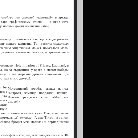
какой-то там древней «кареткой» в аркаде
годаря графическому стилю — в игре есть
е полный джентльменский набор.
оманде причитается награда в виде ржавых
ранг нашего капитана. Три десятка сюжетных
ическим защитникам может показаться мало.
и дополнительные испытания, открывающиеся
минаем Holy Invasion of Privacy, Badman!, в
ь), но за вырванные у врага с мясом победы
еще более зверские уровни сложности: для
о, как никто другой.
я бы
Материнский корабль вышел из-под
ятков
контроля, команда поддалась панике.
, что
Вот-вот раздастся крик: «Мы все
еская
умрем!»
сандр
ткую
 воспитанием занялись жуки. В отрочестве он
е нормальный человек». А еще Титори в одном
оскливо бродит меж могилок и периодически
саксофон и кларнет, а заглавную песню «
100