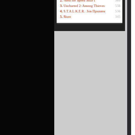
2.
Need for Speed SHIFT
569
3.
Uncharted 2: Among Thieves
538
4.
S.T.A.L.K.E.R.: Зов Припяти
536
5.
Risen
345