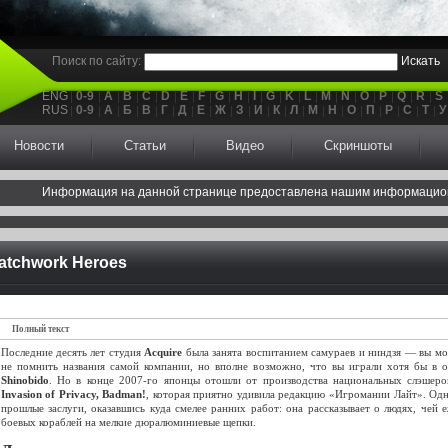
Поиск по сайту:
Искать
ENG
0-9
A
B
C
D
E
F
G
H
I
G
K
L
M
N
O
P
Q
R
S
RUS
0-9
А
Б
В
Г
Д
Е
Ж
З
И
К
Л
М
Н
О
П
Р
С
Т
У
Новости
Статьи
Видео
Скриншоты
Информация на данной странице предоставлена нашим информацио
atchwork Heroes
Полный текст
Последние десять лет студия
Acquire
была занята воспитанием самураев и ниндзя — вы м
не помнить названия самой компании, но вполне возможно, что вы играли хотя бы в 
Shinobido
. Но в конце 2007-го японцы отошли от производства национальных слэшер
Invasion of Privacy, Badman!
, которая приятно удивила редакцию «Игромании Лайт». Одн
прошлые заслуги, оказавшись куда смелее ранних работ: она рассказывает о людях, чей 
боевых кораблей на мелкие дюралюминиевые щепки.