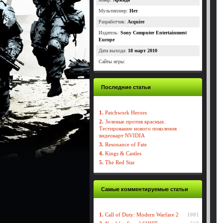
Мультиплеер:
Нет
Разработчик:
Acquire
Издатель:
Sony Computer Entertainment
Europe
Дата выхода:
18 март 2010
Сайты игры:
Последние статьи
1.
Patchwork Heroes
2.
Зеленые против красных.
Тестирование нового поколения
видеокарт NVIDIA
3.
Resonance of Fate
4.
Kings & Castles
5.
The Red Star
Самые комментируемые статьи
1.
Call of Duty: Modern Warfare 2
1001