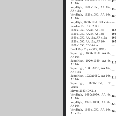
42,
AF 16x
VeryHigh, 1680x1050, AA 16x,
45,
AF x16x
VeryHigh, 1920x1080, AA 16x,
40,
AF 16x
VeryHigh, 1680x1050, 3D Vision
—
Resident Evil 5 (DX10)
1680x1050, AA 8x, AF 16x
112
1920x1080, AA 8x, AF 16x
106
1680x1050, AA 16x, AF x16x
109
1920x1080, AA 16x, AF 16x
105
1680x1050, 3D Vision
—
Devil May Cry 4 (SC2, DX9)
SuperHigh, 1680x1050, AA 8x,
—
AF 16x
SuperHigh, 1920x1080, AA 8x,
218
AF 16x
SuperHigh, 1680x1050, AA 16x,
—
AF x16x
SuperHigh, 1920x1080, AA 16x,
211
AF 16x
SuperHigh, 1680x1050, 3D
—
Vision
Метро 2033 (DX11)
VeryHigh, 1680x1050, AA 8x,
40,
AF 16x
VeryHigh, 1920x1080, AA 8x,
32,
AF 16x
VeryHigh, 1680x1050, AA 16x,
36,
AF x16x