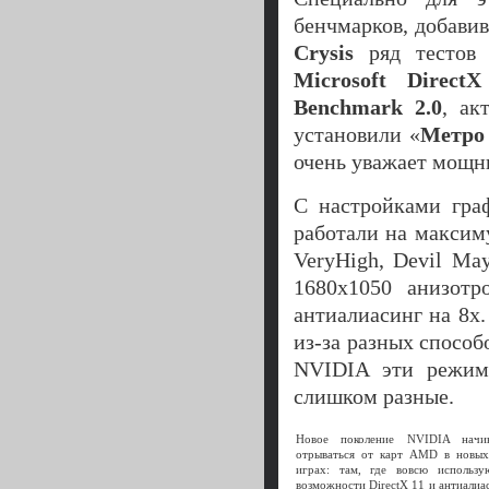
бенчмарков, добави
Crysis
ряд тестов 
Microsoft Direc
Benchmark 2.0
, ак
установили «
Метро
очень уважает мощн
С настройками гра
работали на максим
VeryHigh, Devil M
1680х1050 анизотр
антиалиасинг на 8x
из-за разных спосо
NVIDIA эти режимы
слишком разные.
Новое поколение NVIDIA начи
отрываться от карт AMD в новы
играх: там, где вовсю использу
возможности DirectX 11 и антиалиа