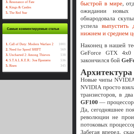
3.
Resonance of Fate
быстрой в мире
, от
4.
Kings & Castles
ожидании новы
5.
The Red Star
обнародовала скуп
успела
выпустить
Самые комментируемые статьи
нижнем и среднем ц
Наконец в нашей те
1.
Call of Duty: Modern Warfare 2
1001
2.
Need for Speed SHIFT
569
GeForce GTX 4х0 
3.
Uncharted 2: Among Thieves
538
закончился бой
GeFo
4.
S.T.A.L.K.E.R.: Зов Припяти
536
5.
Risen
345
Архитектура
Новые чипы NVIDIA 
NVIDIA просто взя
транзисторов, в дв
GF100
— процессор
Да, сегодняшнее по
революции не прои
потоковых процессо
Забегая вперед, ск