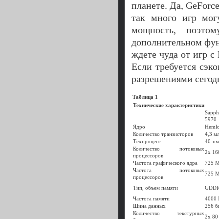
планете. Да, GeForc
так много игр мог
мощность, поэто
дополнительном фун
ждете чуда от игр с
Если требуется сэк
разрешениями сегодн
Таблица 1
Технические характеристики
Sapp
5970
Ядро
Heml
Количество транзисторов
4,3 м
Техпроцесс
40-нм
Количество потоковых
2х 16
процессоров
Частота графического ядра
725 
Частота потоковых
725 
процессоров
Тип, объем памяти
GDDR 
Частота памяти
4000
Шина данных
256 б
Количество текстурных
2х 80