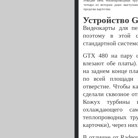
отводят пять теплопроводных тру
четыре из которых даже выступаю
пределы карточки.
Устройство G
Видеокарты для п
поэтому в этой с
стандартной систем
GTX 480 на пару с
влезают обе платы)
на заднем конце пла
по всей площади 
отверстие. Чтобы к
сделали сквозное о
Кожух турбины н
охлаждающего са
теплопроводных тр
карточки), через них
В отличие от Radeo