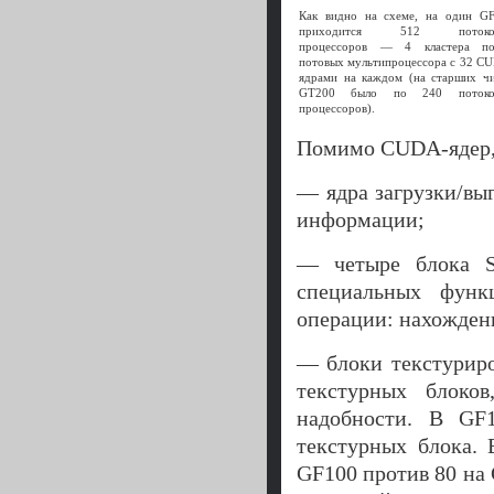
Как видно на схеме, на один G
приходится 512 потоко
процессоров — 4 кластера п
потовых мультипроцессора с 32 C
ядрами на каждом (на старших ч
GT200 было по 240 потоко
процессоров).
Помимо CUDA-ядер, 
— ядра загрузки/вы
информации;
— четыре блока SF
специальных функ
операции: нахождени
— блоки текстуриро
текстурных блоко
надобности. В GF
текстурных блока. 
GF100 против 80 на 