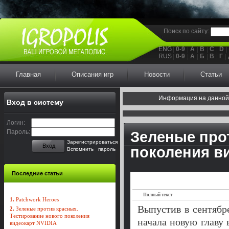
Поиск по сайту:
ENG
0-9
A
B
C
D
RUS
0-9
А
Б
В
Г
Главная
Описания игр
Новости
Статьи
Информация на данной
Вход в систему
Логин:
Пароль:
Зеленые про
Зарегистрироваться
Вход
поколения в
Вспомнить пароль
Последние статьи
Полный текст
1.
Patchwork Heroes
Выпустив в сентябр
2.
Зеленые против красных.
Тестирование нового поколения
начала новую главу 
видеокарт NVIDIA