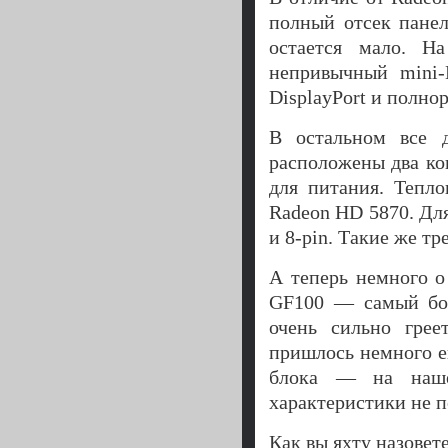
полный отсек панел
остается мало. Н
непривычный mini
DisplayPort и полн
В остальном все д
расположены два кон
для питания. Тепл
Radeon HD 5870. Для
и 8-pin. Такие же тр
А теперь немного о
GF100 — самый бол
очень сильно грее
пришлось немного е
блока — на наше
характеристики не п
Как вы яхту назовете