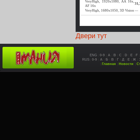
VeryHigh, 1920x1080, AA 16x,
31,
AF 16x
VeryHigh, 1680x1050, 3D Vision
—
Двери тут
ENG
0-9
A
B
C
D
E
F
RUS
0-9
А
Б
В
Г
Д
Е
Ж
Главная
Новости
С