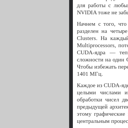
для работы с любы
NVIDIA тоже не заб
Начнем с того, чт
разделен на четыре
Clusters. На кажд
Multiprocessors, п
CUDA-ядра — тепе
сложности на один 
Чтобы избежать пер
1401 МГц.
Каждое из CUDA-яде
целыми числами и
обработки чисел д
предыдущей архитек
этому графические
центральным процес