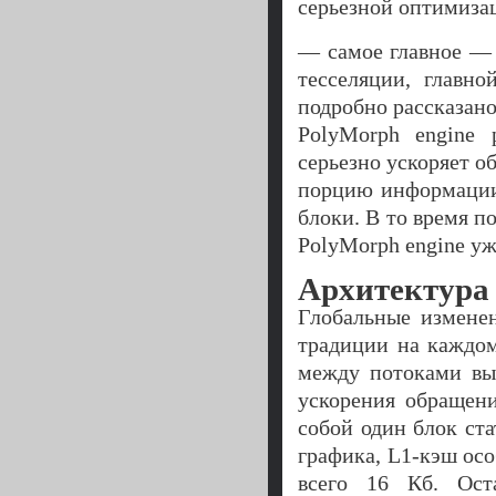
серьезной оптимиза
— самое главное —
тесселяции, главн
подробно рассказан
PolyMorph engine 
серьезно ускоряет о
порцию информации,
блоки. В то время 
PolyMorph engine у
Архитектура
Глобальные изменен
традиции на каждом
между потоками выч
ускорения обращен
собой один блок ст
графика, L1-кэш осо
всего 16 Кб. Ост