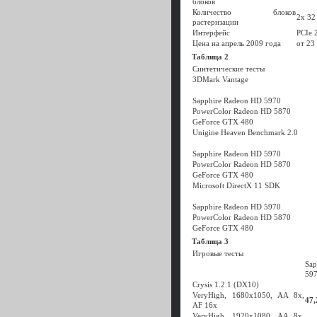
блоков
Количество блоков
2х 32
растеризации
Интерфейс
PCIe 
Цена на апрель 2009 года
от 23
Таблица 2
Синтетические тесты
3DMark Vantage
Sapphire Radeon HD 5970
PowerColor Radeon HD 5870
GeForce GTX 480
Unigine Heaven Benchmark 2.0
Sapphire Radeon HD 5970
PowerColor Radeon HD 5870
GeForce GTX 480
Microsoft DirectX 11 SDK
Sapphire Radeon HD 5970
PowerColor Radeon HD 5870
GeForce GTX 480
Таблица 3
Игровые тесты
Sap
59
Crysis 1.2.1 (DX10)
VeryHigh, 1680x1050, AA 8x,
47,
AF 16x
VeryHigh, 1920x1080, AA 8x,