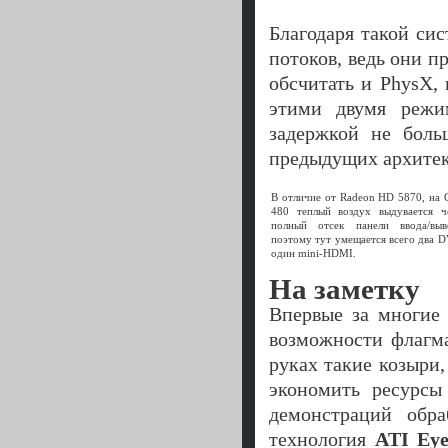
Благодаря такой си
потоков, ведь они п
обсчитать и PhysX,
этими двумя режим
задержкой не боль
предыдущих архитек
В отличие от Radeon HD 5870, на
480 теплый воздух выдувается ч
полный отсек панели ввода/выв
поэтому тут умещается всего два D
один mini-HDMI.
На заметку
Впервые за многие
возможности флагма
руках такие козыри
экономить ресурсы
демонстраций обр
технология
ATI Eye