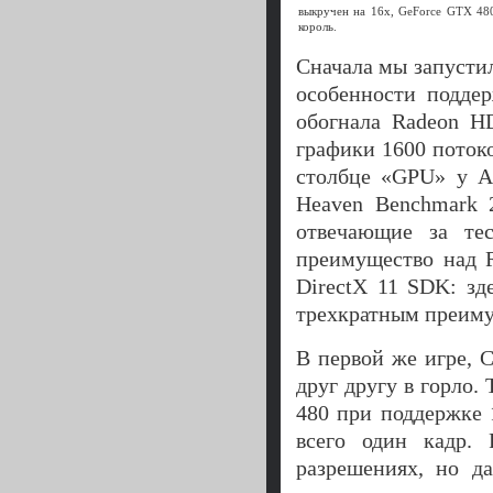
выкручен на 16x, GeForce GTX 4
король.
Сначала мы запусти
особенности подде
обогнала Radeon H
графики 1600 потоко
столбце «GPU» у A
Heaven Benchmark 
отвечающие за те
преимущество над R
DirectX 11 SDK: зд
трехкратным преим
В первой же игре, 
друг другу в горло.
480 при поддержке 
всего один кадр. 
разрешениях, но д