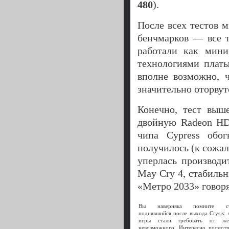
480
).
После всех тестов 
бенчмарков — все т
работали как мини
технологиями плат
вполне возможно, 
значительно оторвут
Конечно, тест выш
двойную Radeon HD 
чипа Cypress обог
получилось (к сожал
уперлась производи
May Cry 4, стабильн
«Метро 2033» говоря
Вы наверняка помните ст
поднявшийся после выхода Crysis: 
игры стали требовать от жел
невозможного. Интересно посмотр