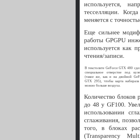
используется, на
тесселляции. Когд
меняется с точность
Еще сильнее модиф
работы GPGPU инже
используется как п
чтения/записи.
В текстолите GeForce GTX 480 сде
специальное отверстие под кул
(такое же, как и на двойной GeF
GTX 295), чтобы карта набирала
можно больше воздуха.
Количество блоков 
до 48 у GF100. Уве
использовании сгл
сглаживания, позво
того, в блоках р
(Transparency Mul