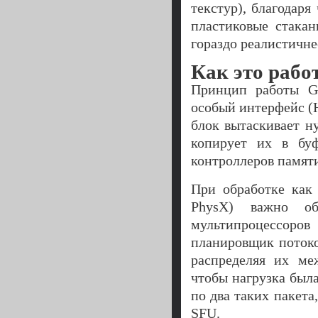
текстур), благодаря
пластиковые стакан
гораздо реалистичне
Как это рабо
Принцип работы GF
особый интерфейс (H
блок вытаскивает 
копирует их в буф
контроллеров памят
При обработке как 
PhysX) важно об
мультипроцессоро
планировщик потоко
распределяя их ме
чтобы нагрузка был
по два таких пакет
SFU.