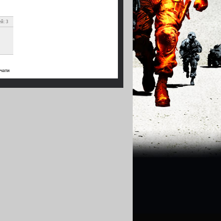
ей: 3
чати