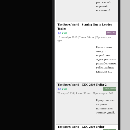
рассказ об
игровой
вселенной.
The Secret World - Starting Out in London
Trailer
SPECIAL
PC
X360
13 сентября 2010 | 7 мин. 30 сек. | Просмотров:
287
Целых семь
минут с
игрой: нас
ждут рассказы
разработчиков,
геймплейные
кадры и к...
The Secret World - GDC 2010 Trailer 2
ТРЕЙЛЕРЫ
PC
X360
29 марта 2010 | 1 мин. 32 сек. | Просмотров: 349
Пророчество
скорого
пришествия
темных дней.
The Secret World - GDC 2010 Trailer