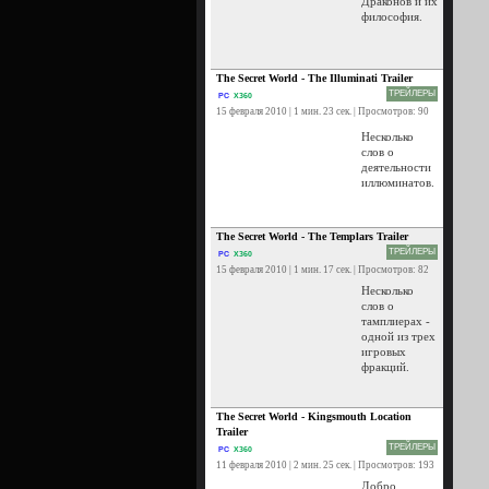
Драконов и их
философия.
The Secret World - The Illuminati Trailer
ТРЕЙЛЕРЫ
PC
X360
15 февраля 2010 | 1 мин. 23 сек. | Просмотров: 90
Несколько
слов о
деятельности
иллюминатов.
The Secret World - The Templars Trailer
ТРЕЙЛЕРЫ
PC
X360
15 февраля 2010 | 1 мин. 17 сек. | Просмотров: 82
Несколько
слов о
тамплиерах -
одной из трех
игровых
фракций.
The Secret World - Kingsmouth Location
Trailer
ТРЕЙЛЕРЫ
PC
X360
11 февраля 2010 | 2 мин. 25 сек. | Просмотров: 193
Добро