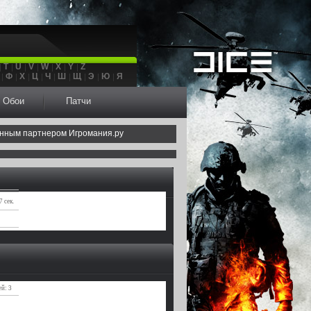
T
U
V
W
X
Y
Z
Ф
Х
Ц
Ч
Ш
Щ
Э
Ю
Я
Обои
Патчи
нным партнером Игромания.ру
7 сек.
й: 3