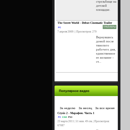
стрельбище на
детской
площадке.
The Secret World - Debut Cinematic Trailer
ТРЕЙЛЕРЫ
PC
7 апреля 2009 | | Просмотров: 279
Вернувшись
домой после
тяжелого
рабочего дня,
единственное
ее желание –
ст...
Популярное видео
За неделю
За месяц
За все время
Crysis 2 - Марафон. Часть 1
PC
X360
PS3
23 марта 2011 | 51 мин. 49 сек. | Просмотров:
67087