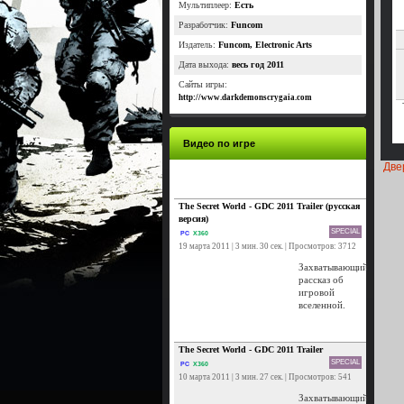
Мультиплеер:
Есть
Разработчик:
Funcom
Издатель:
Funcom, Electronic Arts
Дата выхода:
весь год 2011
Сайты игры:
http://www.darkdemonscrygaia.com
Видео по игре
Две
The Secret World - GDC 2011 Trailer (русская
версия)
SPECIAL
PC
X360
19 марта 2011 | 3 мин. 30 сек. | Просмотров: 3712
Захватывающий
рассказ об
игровой
вселенной.
The Secret World - GDC 2011 Trailer
SPECIAL
PC
X360
10 марта 2011 | 3 мин. 27 сек. | Просмотров: 541
Захватывающий