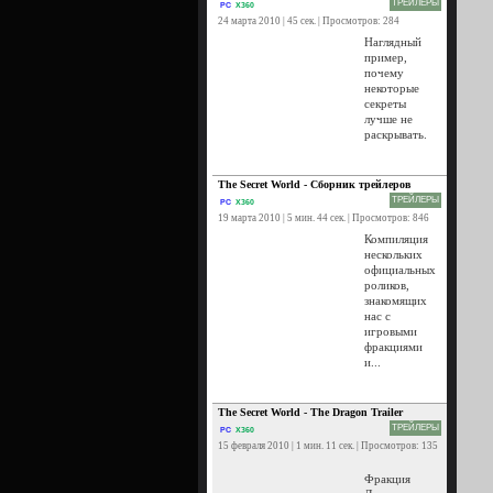
ТРЕЙЛЕРЫ
PC
X360
24 марта 2010 | 45 сек. | Просмотров: 284
Наглядный
пример,
почему
некоторые
секреты
лучше не
раскрывать.
The Secret World - Сборник трейлеров
ТРЕЙЛЕРЫ
PC
X360
19 марта 2010 | 5 мин. 44 сек. | Просмотров: 846
Компиляция
нескольких
официальных
роликов,
знакомящих
нас с
игровыми
фракциями
и...
The Secret World - The Dragon Trailer
ТРЕЙЛЕРЫ
PC
X360
15 февраля 2010 | 1 мин. 11 сек. | Просмотров: 135
Фракция