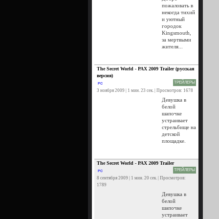
пожаловать в
некогда тихий
и уютный
городок
Kingsmouth,
за мертвыми
жителя...
The Secret World - PAX 2009 Trailer (русская
версия)
ТРЕЙЛЕРЫ
PC
3 ноября 2009 | 1 мин. 23 сек. | Просмотров: 1678
Девушка в
белой
шапочке
устраивает
стрельбище на
детской
площадке.
The Secret World - PAX 2009 Trailer
ТРЕЙЛЕРЫ
PC
8 сентября 2009 | 1 мин. 20 сек. | Просмотров:
1789
Девушка в
белой
шапочке
устраивает