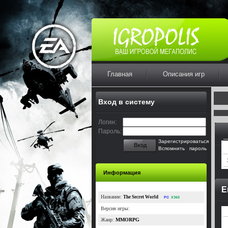
Главная
Описания игр
Вход в систему
Логин:
Пароль:
Зарегистрироваться
Вход
Вспомнить пароль
Информация
Е
Название:
The Secret World
PC
X360
Версия игры:
Жанр:
MMORPG