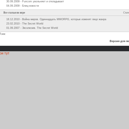
30.09.2009 - Funcom увольняет и откладывает
04.09.2009 - Блиц-новости
Все статьи по игре
Стат
18.12.2010 - Война миров. Одиннадцать MMORPG, которые изменят лицо жанра
23.02.2010 - The Secret World
01.09.2007 - Эксклюзив. The Secret World
Тэги:
Версия для пе
ри тут