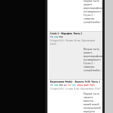
Первая часть
нашего
видеомарафона,
посвященного
Crysis 2 –
главному
суперблокбас...
Crysis 2 - Марафон. Часть 2
PC
X360
PS3
24 марта 2011 | 36 мин. 50 сек. | Просмотров:
53670
Вторая часть
нашего
видеомарафона,
посвященного
Crysis 2 –
главному
суперблокбас...
Видеомания Weekly - Выпуск №28. Часть 1
PC
X360
PS3
Wii
PSP
NDS
iPhone
N3DS
PSP2
23 марта 2011 | 15 мин. 8 сек. | Просмотров: 32567
Первая часть
свежего
выпуска
нашей новой
еженедельной
передачи