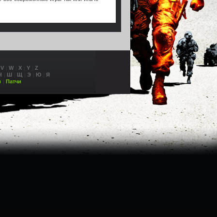
V
W
X
Y
Z
Ч
Ш
Щ
Э
Ю
Я
и
Патчи