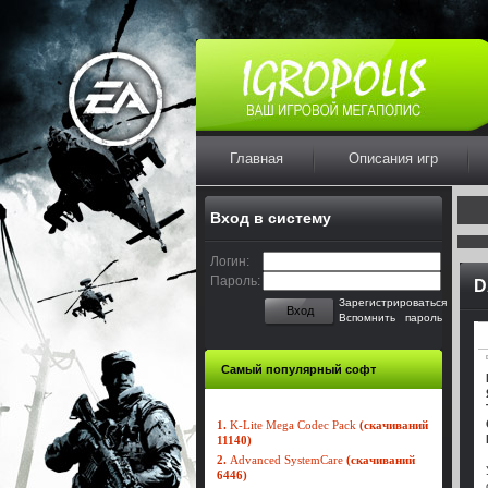
Главная
Описания игр
Вход в систему
Логин:
Пароль:
D
Зарегистрироваться
Вход
Вспомнить пароль
Самый популярный софт
1.
K-Lite Mega Codec Pack
(скачиваний
11140)
2.
Advanced SystemCare
(скачиваний
6446)