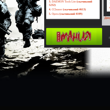
3.
DAEMON Tools Lite
(скачиваний
5232)
4.
CCleaner
(скачиваний 4613)
5.
Opera
(скачиваний 4109)
Две