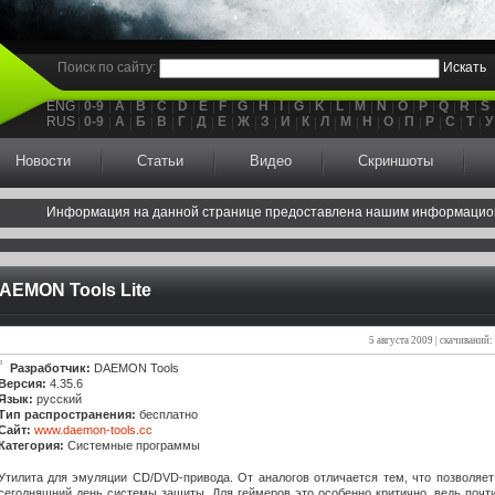
Поиск по сайту:
Искать
ENG
0-9
A
B
C
D
E
F
G
H
I
G
K
L
M
N
O
P
Q
R
S
RUS
0-9
А
Б
В
Г
Д
Е
Ж
З
И
К
Л
М
Н
О
П
Р
С
Т
У
Новости
Статьи
Видео
Скриншоты
Информация на данной странице предоставлена нашим информацио
AEMON Tools Lite
5 августа 2009 | скачиваний:
Разработчик:
DAEMON Tools
Версия:
4.35.6
Язык:
русский
Тип распространения:
бесплатно
Сайт:
www.daemon-tools.cc
Категория:
Системные программы
Утилита для эмуляции CD/DVD-привода. От аналогов отличается тем, что позволяет
сегодняшний день системы защиты. Для геймеров это особенно критично, ведь почт