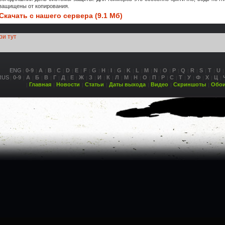
защищены от копирования.
Скачать с нашего сервера (9.1 Мб)
ри тут
ENG
0-9
A
B
C
D
E
F
G
H
I
G
K
L
M
N
O
P
Q
R
S
T
U
RUS
0-9
А
Б
В
Г
Д
Е
Ж
З
И
К
Л
М
Н
О
П
Р
С
Т
У
Ф
Х
Ц
Главная
Новости
Статьи
Даты выхода
Видео
Скриншоты
Обо