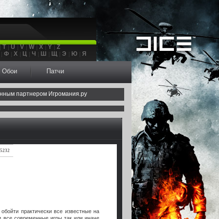
T
U
V
W
X
Y
Z
Ф
Х
Ц
Ч
Ш
Щ
Э
Ю
Я
Обои
Патчи
нным партнером Игромания.ру
5232
 обойти практически все известные на
и все современные игры так или иначе