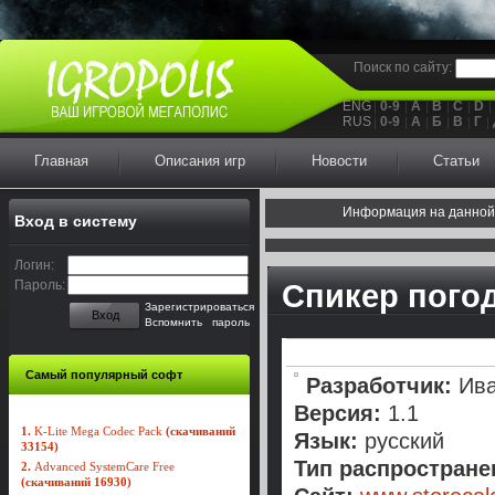
Поиск по сайту:
ENG
0-9
A
B
C
D
RUS
0-9
А
Б
В
Г
Главная
Описания игр
Новости
Статьи
Информация на данной
Вход в систему
Логин:
Пароль:
Спикер пого
Зарегистрироваться
Вход
Вспомнить пароль
Самый популярный софт
Разработчик:
Ива
Версия:
1.1
1.
K-Lite Mega Codec Pack
(скачиваний
Язык:
русский
33154)
Тип распростране
2.
Advanced SystemCare Free
(скачиваний 16930)