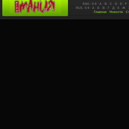
ENG
0-9
A
B
C
D
E
F
RUS
0-9
А
Б
В
Г
Д
Е
Ж
Главная
Новости
С