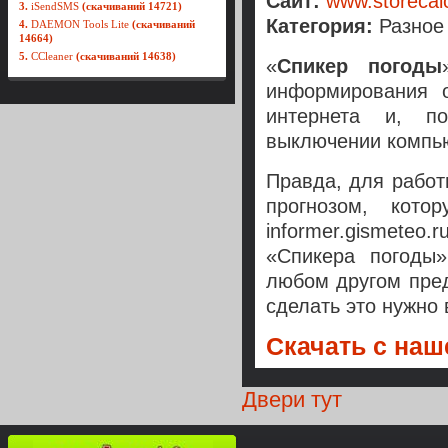
Сайт:
www.storecal
3.
iSendSMS
(скачиваний 14721)
Категория:
Разное
4.
DAEMON Tools Lite
(скачиваний
14664)
5.
CCleaner
(скачиваний 14638)
«
Спикер погоды
информирования 
интернета и, по
выключении компью
Правда, для работ
прогнозом, кото
informer.gismete
«Спикера погоды»
любом другом пред
сделать это нужно 
Скачать с наше
Двери тут