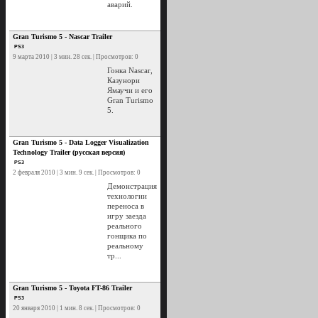
аварий.
Gran Turismo 5 - Nascar Trailer
PS3
9 марта 2010 | 3 мин. 28 сек. | Просмотров: 0
Гонка Nascar,
Казунори
Ямаучи и его
Gran Turismo
5.
Gran Turismo 5 - Data Logger Visualization
Technology Trailer (русская версия)
PS3
2 февраля 2010 | 3 мин. 9 сек. | Просмотров: 0
Демонстрация
технологии
переноса в
игру заезда
реального
гонщика по
реальному
тр...
Gran Turismo 5 - Toyota FT-86 Trailer
PS3
20 января 2010 | 1 мин. 8 сек. | Просмотров: 0