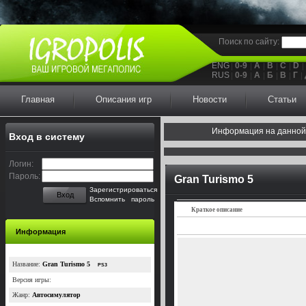
Поиск по сайту:
ENG
0-9
A
B
C
D
RUS
0-9
А
Б
В
Г
Главная
Описания игр
Новости
Статьи
Информация на данной
Вход в систему
Логин:
Пароль:
Gran Turismo 5
Зарегистрироваться
Вход
Вспомнить пароль
Краткое описание
Информация
Название:
Gran Turismo 5
PS3
Версия игры:
Жанр:
Автосимулятор