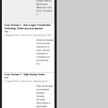
Гонка Nascar,
Казунори
Ямаучи и его
Gran Turismo
5.
Gran Turismo 5 - Data Logger Visualization
Technology Trailer (русская версия)
PS3
2 февраля 2010 | 3 мин. 9 сек. | Просмотров: 1193
Демонстрация
технологии
переноса в
игру заезда
реального
гонщика по
реальному
тр...
Gran Turismo 5 - Night Racing Trailer
PS3
15 марта 2010 | 2 мин. 43 сек. | Просмотров: 0
Еще несколько
роскошных
машин,
треков,
ночных
автострад и
красивых