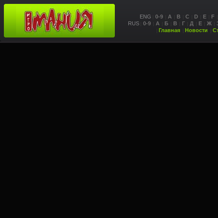
ENG
0-9
A
B
C
D
E
F
RUS
0-9
А
Б
В
Г
Д
Е
Ж
Главная
Новости
С