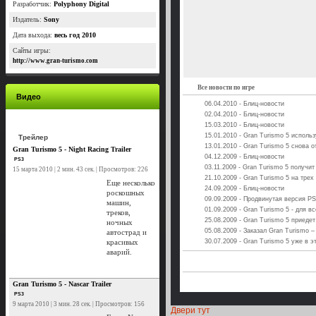
Разработчик:
Polyphony Digital
Издатель:
Sony
Дата выхода:
весь год 2010
Сайты игры:
http://www.gran-turismo.com
Все новости по игре
Видео
06.04.2010 - Блиц-новости
02.04.2010 - Блиц-новости
15.03.2010 - Блиц-новости
15.01.2010 - Gran Turismo 5 исполь
Трейлер
13.01.2010 - Gran Turismo 5 снова 
Gran Turismo 5 - Night Racing Trailer
04.12.2009 - Блиц-новости
PS3
03.11.2009 - Gran Turismo 5 получит
15 марта 2010 | 2 мин. 43 сек. | Просмотров: 226
21.10.2009 - Gran Turismo 5 на трех
Еще несколько
24.09.2009 - Блиц-новости
роскошных
09.09.2009 - Продвинутая версия PS
машин,
01.09.2009 - Gran Turismo 5 - для в
треков,
25.08.2009 - Gran Turismo 5 приеде
ночных
05.08.2009 - Заказал Gran Turismo –
автострад и
красивых
30.07.2009 - Gran Turismo 5 уже в э
аварий.
Gran Turismo 5 - Nascar Trailer
PS3
9 марта 2010 | 3 мин. 28 сек. | Просмотров: 156
Двери тут