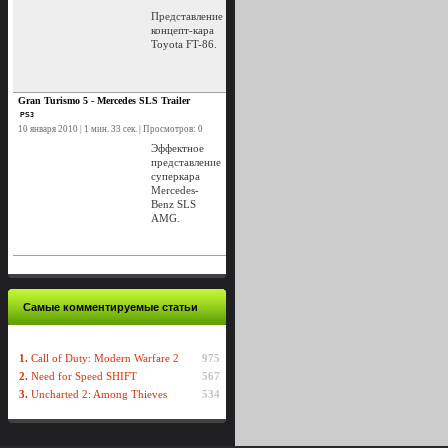
Представление
концепт-кара
Toyota FT-86.
Gran Turismo 5 - Mercedes SLS Trailer
PS3
10 января 2010 | 1 мин. 33 сек. | Просмотров: 0
Эффектное
представление
суперкара
Mercedes-
Benz SLS
AMG.
Самые комментируемые статьи
1.
Call of Duty: Modern Warfare 2
975
2.
Need for Speed SHIFT
567
3.
Uncharted 2: Among Thieves
534