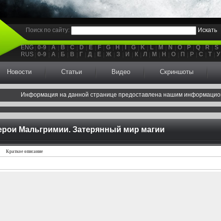
Поиск по сайту:
Искать
ENG
0-9
A
B
C
D
E
F
G
H
I
G
K
L
M
N
O
P
Q
R
S
RUS
0-9
А
Б
В
Г
Д
Е
Ж
З
И
К
Л
М
Н
О
П
Р
С
Т
У
Новости
Статьи
Видео
Скриншоты
Информация на данной странице предоставлена нашим информацио
ерои Мальгримии. Затерянный мир магии
Краткое описание