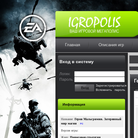
Главная
Описания игр
Вход в систему
Логин:
Пароль:
Г
Зарегистрироваться
Вход
Вспомнить пароль
Информация
Название:
Герои Мальгримии. Затерянный
мир магии
PC
Версия игры:
Жанр:
Пошаговая стратегия