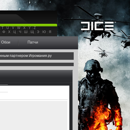
T
U
V
W
X
Y
Z
Ф
Х
Ц
Ч
Ш
Щ
Э
Ю
Я
Обои
Патчи
нным партнером Игромания.ру