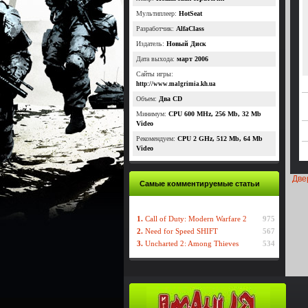
Мультиплеер:
HotSeat
Разработчик:
AlfaClass
Издатель:
Новый Диск
Дата выхода:
март 2006
Сайты игры:
http://www.malgrimia.kh.ua
Объем:
Два CD
Минимум:
CPU 600 MHz, 256 Mb, 32 Mb
Video
Рекомендуем:
CPU 2 GHz, 512 Mb, 64 Mb
Video
Две
Самые комментируемые статьи
1.
Call of Duty: Modern Warfare 2
975
2.
Need for Speed SHIFT
567
3.
Uncharted 2: Among Thieves
534