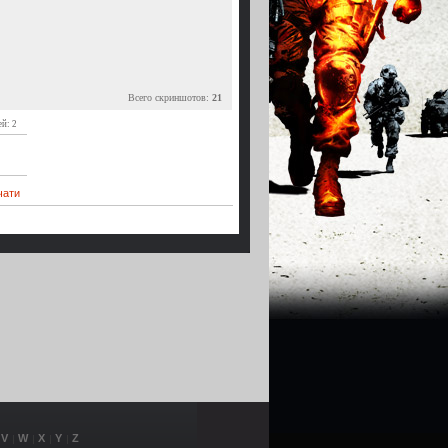
Всего скриншотов:
21
ей: 2
чати
V
W
X
Y
Z