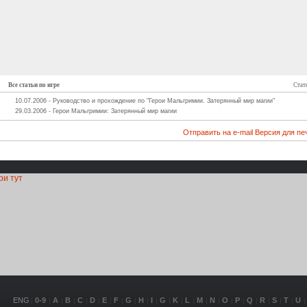
Все статьи по игре
Стат
10.07.2006 - Руководство и прохождение по "Герои Мальгримии. Затерянный мир магии"
29.03.2006 - Герои Мальгримии: Затерянный мир магии
Отправить на e-mail
Версия для пе
ри тут
ENG
0-9
A
B
C
D
E
F
G
H
I
G
K
L
M
N
O
P
Q
R
S
T
U