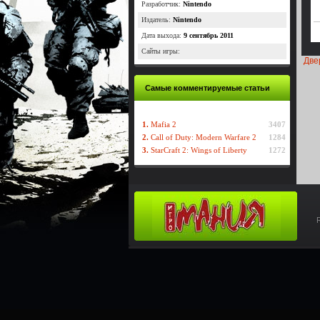
Разработчик:
Nintendo
Издатель:
Nintendo
Дата выхода:
9 сентябрь 2011
Сайты игры:
Две
Самые комментируемые статьи
1.
Mafia 2
3407
2.
Call of Duty: Modern Warfare 2
1284
3.
StarCraft 2: Wings of Liberty
1272