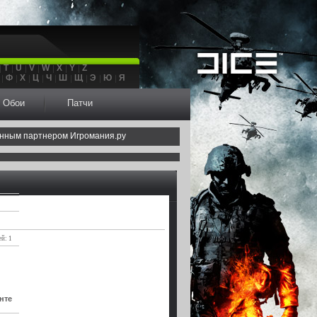
T
U
V
W
X
Y
Z
Ф
Х
Ц
Ч
Ш
Щ
Э
Ю
Я
Обои
Патчи
нным партнером Игромания.ру
й: 1
нте