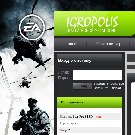
Главная
Описания игр
Вход в систему
Логин:
Пароль:
Зарегистрироваться
Вход
Вспомнить пароль
Информация
Название:
Star Fox 64 3D
N3DS
Версия игры:
Жанр:
?