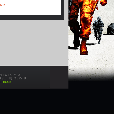
чати
V
W
X
Y
Z
Ч
Ш
Щ
Э
Ю
Я
и
Патчи