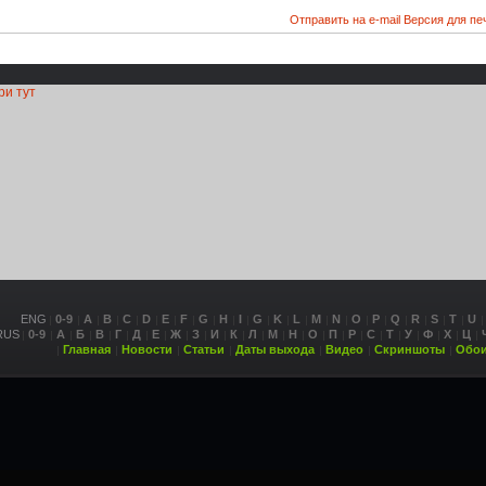
Отправить на e-mail
Версия для пе
ри тут
ENG
0-9
A
B
C
D
E
F
G
H
I
G
K
L
M
N
O
P
Q
R
S
T
U
RUS
0-9
А
Б
В
Г
Д
Е
Ж
З
И
К
Л
М
Н
О
П
Р
С
Т
У
Ф
Х
Ц
Главная
Новости
Статьи
Даты выхода
Видео
Скриншоты
Обо