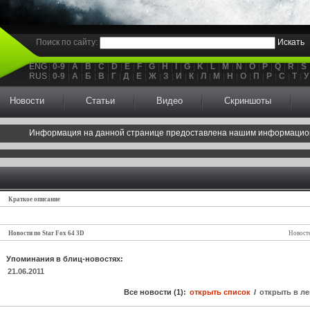
Поиск по сайту:
Искать
ENG
0-9
A
B
C
D
E
F
G
H
I
G
K
L
M
N
O
P
Q
R
S
RUS
0-9
А
Б
В
Г
Д
Е
Ж
З
И
К
Л
М
Н
О
П
Р
С
Т
У
Новости
Статьи
Видео
Скриншоты
Информация на данной странице предоставлена нашим информацио
Краткое описание
Новости по Star Fox 64 3D
Новосте
Упоминания в блиц-новостях:
21.06.2011
Все новости (1):
открыть список
/
открыть в ле