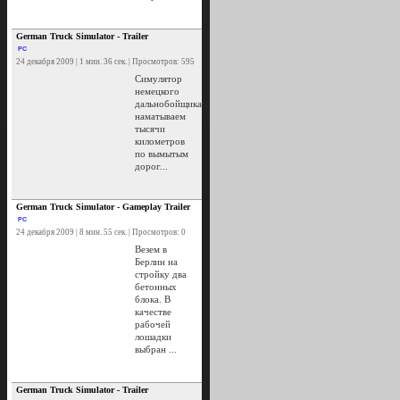
German Truck Simulator - Trailer
PC
24 декабря 2009 | 1 мин. 36 сек. | Просмотров: 595
Симулятор
немецкого
дальнобойщика:
наматываем
тысячи
километров
по вымытым
дорог...
German Truck Simulator - Gameplay Trailer
PC
24 декабря 2009 | 8 мин. 55 сек. | Просмотров: 0
Везем в
Берлин на
стройку два
бетонных
блока. В
качестве
рабочей
лошадки
выбран ...
German Truck Simulator - Trailer