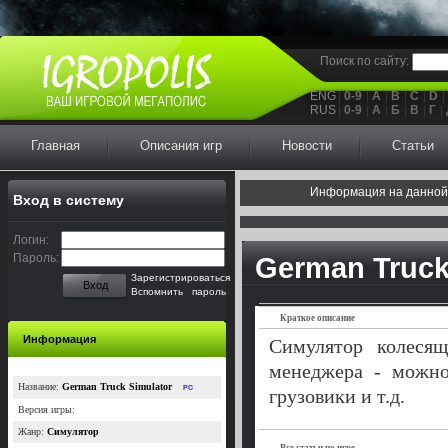
Поиск по сайту:
ENG
0-9
A
B
C
D
RUS
0-9
А
Б
В
Г
Главная
Описания игр
Новости
Статьи
Информация на данной
Вход в систему
Логин:
Пароль:
German Truck
Зарегистрироваться
Вход
Вспомнить пароль
Краткое описание
Информация
Симулятор колеся
менеджера - можно
Название:
German Truck Simulator
PC
грузовики и т.д.
Версия игры:
Жанр:
Симулятор