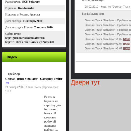
Все статьи по игре
Разработчик:
SCS Software
28.02.2010 - Коды по "German Truck 
Издатель:
Rondomedia
Все файлы по игре
Издатель в России:
Акелла
German Truck Simulator - Пробная в
Дата выхода:
13 январь 2010
German Truck Simulator - Пробная в
Дата выхода в России:
7 апрель 2010
German Truck Simulator - Пробная в
Сайты игры:
German Truck Simulator - Пробная в
http://germantrucksimulator.com
German Truck Simulator v1.02
ПАТЧ
http://ru.akella.com/Game.aspx?id=2320
German Truck Simulator v1.04
ПАТЧ
German Truck Simulator v1.03
ПАТЧ
Видео
Трейлер
German Truck Simulator - Gameplay Trailer
Двери тут
PC
24 декабря 2009 | 8 мин. 55 сек. | Просмотров:
1922
Везем в
Берлин на
стройку два
бетонных
блока. В
качестве
рабочей
лошадки
выбран ...