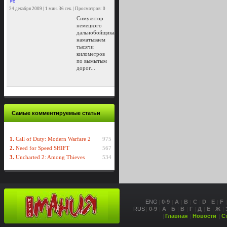
PC
24 декабря 2009 | 1 мин. 36 сек. | Просмотров: 0
Симулятор
немецкого
дальнобойщика:
наматываем
тысячи
километров
по вымытым
дорог...
Самые комментируемые статьи
1.
Call of Duty: Modern Warfare 2
975
2.
Need for Speed SHIFT
567
3.
Uncharted 2: Among Thieves
534
ENG
0-9
A
B
C
D
E
F
RUS
0-9
А
Б
В
Г
Д
Е
Ж
Главная
Новости
С