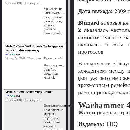
20 июля 2009 | | Просмотров: 0
Зарисовки из
Дата выхода:
2009 г
жизни мафии:
разговоры на
разные темы,
Blizzard
впервые не
а также
2
оказалась настоль
решение
разногласий ...
самостоятельные ч
включает в себя 
Mafia 2 - Demo Walkthrough Trailer (русская
протоссов.
версия от «Видеомании»)
PC
X360
PS3
28 сентября 2009 | 13 мин. 1 сек. | Просмотров: 0
В комплекте с безу
Демонстрация
хождением между п
одной из
сюжетных
(вот уж чего не ожи
миссий.
трехмерным ремейко
равно принадлежало
Mafia 2 - Demo Walkthrough Trailer
PC
X360
PS3
18 июля 2009 | | Просмотров: 0
Warhammer 40
Пятнадцатиминутное
прохождение
Жанр:
ролевая стра
миссии,
отрывки из
которой мы
Издатель:
THQ
видели в