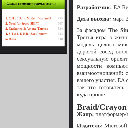
Самые комментируемые статьи
Разработчик:
EA Re
Дата выхода:
март 2
1.
Call of Duty: Modern Warfare 2
975
2.
Need for Speed SHIFT
567
3.
Uncharted 2: Among Thieves
534
За фасадом
The Si
4.
S.T.A.L.K.E.R.: Зов Припяти
533
Третья игра о жиз
5.
Risen
340
модель целого мик
дорогой сосед впол
сексуальную ориент
мощности компьюте
взаимоотношений: с
вашего участия. EA
так что готовьтесь
куда проще.
Braid/Crayon 
Жанр:
платформер/
Издатель:
Microsoft