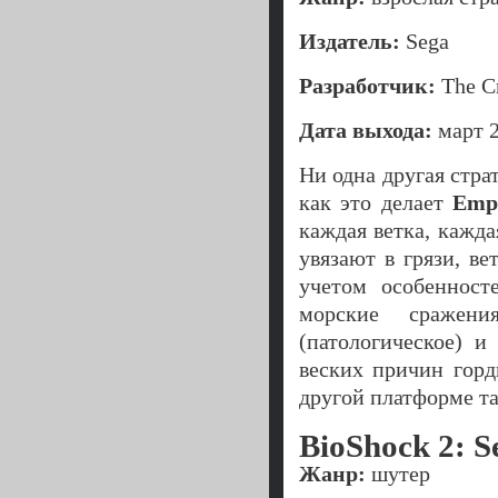
Издатель:
Sega
Разработчик:
The Cr
Дата выхода:
март 2
Ни одна другая стра
как это делает
Empi
каждая ветка, кажд
увязают в грязи, в
учетом особенност
морские сражени
(патологическое) и
веских причин горд
другой платформе та
BioShock 2: S
Жанр:
шутер