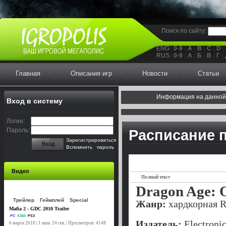
Поиск по сайту:
ENG
0-9
A
B
C
D
RUS
0-9
А
Б
В
Г
Главная
Описания игр
Новости
Статьи
Информация на данной
Вход в систему
Логин:
Пароль:
Расписание 
Зарегистрироваться
Вход
Вспомнить пароль
Видео
Полный текст
Dragon Age: O
Трейлер
Геймплей
Special
Жанр:
хардкорная 
Mafia 2 - GDC 2010 Trailer
PC
X360
PS3
Издатель:
Electronic
6 марта 2010 | 1 мин. 24 сек. | Просмотров: 4148