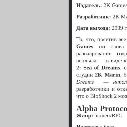
Издатель:
2K Game
Разработчик:
2K Ma
Дата выхода:
2009 г
То, что, посетив в
Games
ни слова 
разочарование го
всплыла — в виде к
2: Sea of Dreams
, 
студии
2K Marin
, 
Dreams — наполов
разработчики и отк
что о BioShock 2 мо
Alpha Protoco
Жанр:
экшен/RPG
Издатель:
Sega