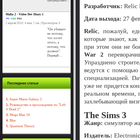
предыдущих...
Разработчик:
Relic 
Mafia 2 - Video Dev Diary 1
Дата выхода:
27 фев
PC
X360
PS3
2 апреля 2010 | 4 мин. 7 сек. | Просмотров: 0
"Он убивает
Relic
, пожалуй, еди
не потому,
которые знают, как
что хочет
этого, а
при этом они не бо
потому, что
должен".
War 2
переворачи
Первый ...
Упразднено строите
ведутся с помощью 
специализацией. Da
Последние статьи
уже не придется конк
реальном времени, 
1.
Super Mario Galaxy 2
захлебывающий визг
2.
Руководство и прохождение по "Left
4 Dead 2"
The Sims 3
3.
Mega Man 10
4.
Blur
Жанр:
симулятор ж
5.
Quantum Theory
Издатель:
Electronic