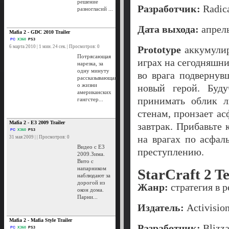
решение
Разработчик:
Radica
разногласий ...
Дата выхода:
апрель
Mafia 2 - GDC 2010 Trailer
PC
X360
PS3
6 марта 2010 | 1 мин. 24 сек. | Просмотров: 0
Prototype
аккумулир
Потрясающая
играх на сегодняшни
нарезка, за
одну минуту
во врага подверну
рассказывающая
о жизни
новый герой. Буд
американских
принимать облик л
гангстер...
стенам, пронзает а
Mafia 2 - E3 2009 Trailer
завтрак. Прибавьте
PC
X360
PS3
на врагах по асфал
31 мая 2009 | | Просмотров: 0
Видео с E3
преступлению.
2009.Зима.
Вито с
напарником
StarCraft 2 T
наблюдают за
дорогой из
Жанр:
стратегия в 
окон дома.
Парни...
Издатель:
Activision
Mafia 2 - Mafia Style Trailer
Разработчик:
Blizza
PC
X360
PS3