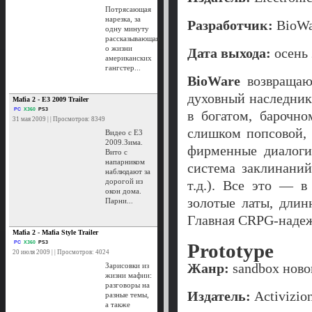
Потрясающая
нарезка, за
Разработчик:
BioWa
одну минуту
рассказывающая
о жизни
Дата выхода:
осень 
американских
гангстер...
BioWare
возвращаю
духовный наследни
Mafia 2 - E3 2009 Trailer
PC
X360
PS3
в богатом, барочно
31 мая 2009 | | Просмотров: 8349
слишком попсовой, 
Видео с E3
2009.Зима.
фирменные диалоги,
Вито с
напарником
система заклинаний
наблюдают за
дорогой из
т.д.). Все это — в
окон дома.
золотые латы, длин
Парни...
Главная CRPG-надеж
Mafia 2 - Mafia Style Trailer
PC
X360
PS3
Prototype
20 июля 2009 | | Просмотров: 4024
Жанр:
sandbox ново
Зарисовки из
жизни мафии:
разговоры на
Издатель:
Activizion
разные темы,
а также