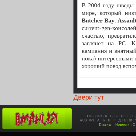
В 2004 году швед
мире, который ник
Butcher Bay
.
Assaul
current-gen-консол
счастью, преврати
заглянет на PC. К
кампания и внятный
пока) интересными 
хороший повод вспом
Двери тут
ENG
0-9
A
B
C
D
E
F
RUS
0-9
А
Б
В
Г
Д
Е
Ж
Главная
Новости
С