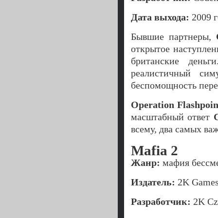
Дата выхода:
2009 г
Бывшие партнеры,
открытое наступлен
британские деньг
реалистичный сим
беспомощность пере
Operation Flashpoi
масштабный ответ
всему, два самых ва
Mafia 2
Жанр:
мафия бессм
Издатель:
2K Game
Разработчик:
2K Cz