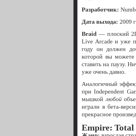
Разработчик:
Numbe
Дата выхода:
2009 г
Braid
— плоский 2D
Live Arcade и уже 
году он должен до
которой вы можете 
ставить на паузу. Н
уже очень давно.
Аналогичный эффек
при Independent Ga
мышкой
любой
объе
играли в бета-верс
прекрасное произвед
Empire: Total
Жанр:
взрослая стр